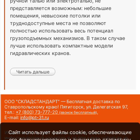
ручной талью или электроталью, не
представляется возможным: небольшие
помещения, невысокие потолки или
труднодоступные места не позволяют
полностью использовать весь потенциал
грузоподъемных механизмов. В таком случае
лучше использовать компактные модели
гидравлических кранов.
Читать дальше
ООО "СКЛАДСТАНДАРТ" — Бесплатная доставка по
Ставропольскому краю! Пятигорск, ул. Делегатская 97,
тел.:
+7 (800) 73-777-20
,
(звонок бесплатный)
E-mail:
info@pt-31.ru
Сайт использует файлы cookie, обеспечивающие
Информация на сайте носит исключительно
информационный характер и ни при каких условиях не
его функционирование и анонимную статистику