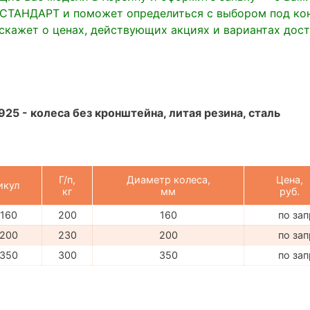
ТАНДАРТ и поможет определиться с выбором под ко
сскажет о ценах, действующих акциях и вариантах дост
925 - колеса без кронштейна, литая резина, сталь
Г/п,
Диаметр колеса,
Цена,
икул
кг
мм
руб.
160
200
160
по за
200
230
200
по за
350
300
350
по за