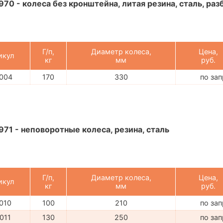
970 - колеса без кронштейна, литая резина, сталь, ра
Г/п,
Диаметр колеса,
Цена,
икул
кг
мм
руб.
004
170
330
по за
971 - неповоротные колеса, резина, сталь
Г/п,
Диаметр колеса,
Цена,
икул
кг
мм
руб.
010
100
210
по за
011
130
250
по за