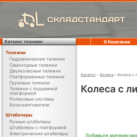
СКЛАДСТАНДАРТ
Каталог техники:
О Компании
Тележки
Гидравлические тележки
Самоходные тележки
Двухколесные тележки
Каталог
›
Колеса
›
Колеса с 
Платформенные тележки
Грузовые тележки
Колеса с л
Тележки с подъемной
платформой
Роликовые системы
Бочкокантователи
Штабелеры
Ручные штабелеры
Штабелеры с платформой
Электрические штабелеры
Добавьте интересую