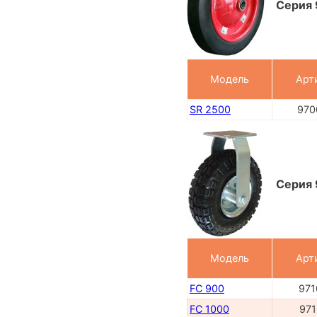
Серия 
Модель
Арт
SR 2500
970
Серия 
Модель
Арт
FC 900
971
FC 1000
971