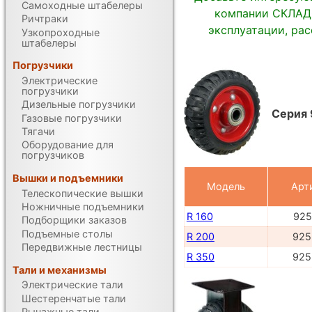
Самоходные штабелеры
компании СКЛАДС
Ричтраки
эксплуатации, ра
Узкопроходные
штабелеры
Погрузчики
Электрические
погрузчики
Дизельные погрузчики
Серия 
Газовые погрузчики
Тягачи
Оборудование для
погрузчиков
Вышки и подъемники
Модель
Арт
Телескопические вышки
Ножничные подъемники
R 160
925
Подборщики заказов
Подъемные столы
R 200
925
Передвижные лестницы
R 350
925
Тали и механизмы
Электрические тали
Шестеренчатые тали
Рычажные тали