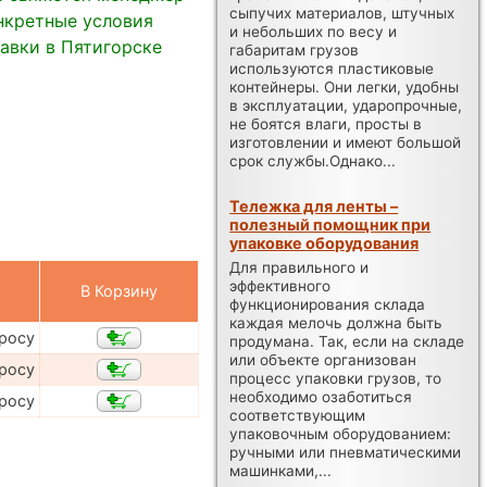
сыпучих материалов, штучных
нкретные условия
и небольших по весу и
авки в Пятигорске
габаритам грузов
используются пластиковые
контейнеры. Они легки, удобны
в эксплуатации, ударопрочные,
не боятся влаги, просты в
изготовлении и имеют большой
срок службы.Однако...
Тележка для ленты –
полезный помощник при
упаковке оборудования
Для правильного и
эффективного
В Корзину
функционирования склада
каждая мелочь должна быть
просу
продумана. Так, если на складе
или объекте организован
просу
процесс упаковки грузов, то
необходимо озаботиться
просу
соответствующим
упаковочным оборудованием:
ручными или пневматическими
машинками,...