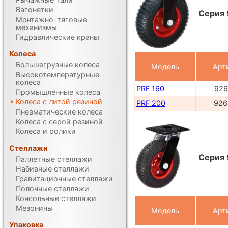
Вагонетки
Серия 
Монтажно-тяговые
механизмы
Гидравлические краны
Колеса
Большегрузные колеса
Модель
Арт
Высокотемпературные
колеса
PRF 160
926
Промышленные колеса
Колеса с литой резиной
PRF 200
926
Пневматические колеса
Колеса с серой резиной
Колеса и ролики
Стеллажи
Серия 
Паллетные стеллажи
Набивные стеллажи
Гравитационные стеллажи
Полочные стеллажи
Консольные стеллажи
Мезонины
Модель
Арт
Упаковка