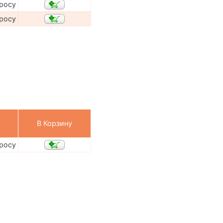
просу
просу
В Корзину
просу