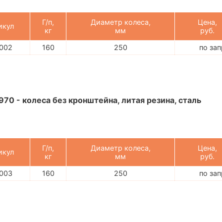
Г/п,
Диаметр колеса,
Цена,
икул
кг
мм
руб.
002
160
250
по за
970 - колеса без кронштейна, литая резина, сталь
Г/п,
Диаметр колеса,
Цена,
икул
кг
мм
руб.
003
160
250
по за