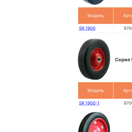
Модель
Арт
SR 1900
970
Серия 
Модель
Арт
SR 1900-1
970