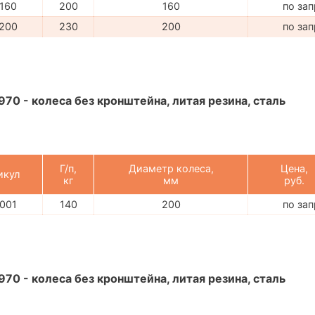
160
200
160
по за
200
230
200
по за
970 - колеса без кронштейна, литая резина, сталь
Г/п,
Диаметр колеса,
Цена,
икул
кг
мм
руб.
001
140
200
по за
970 - колеса без кронштейна, литая резина, сталь