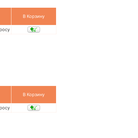
В Корзину
просу
В Корзину
просу