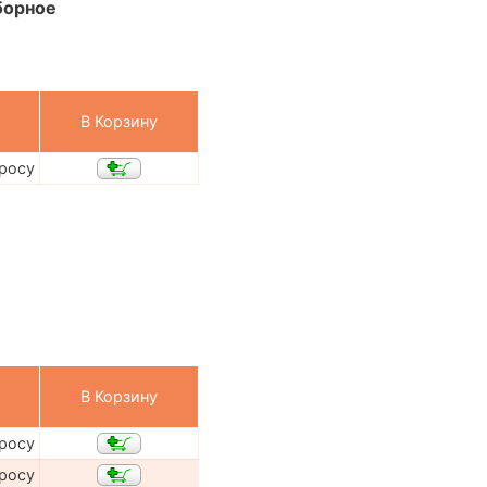
зборное
В Корзину
просу
В Корзину
просу
просу