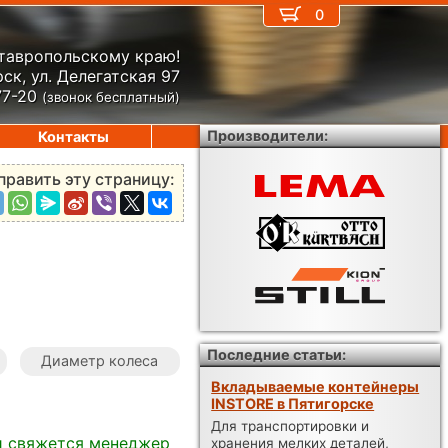
0
Ставропольскому краю!
ск, ул. Делегатская 97
77-20
(звонок бесплатный)
Производители:
Контакты
править эту страницу:
Последние статьи:
Диаметр колеса
Вкладываемые контейнеры
INSTORE в Пятигорске
Для транспортировки и
и свяжется менеджер
хранения мелких деталей,