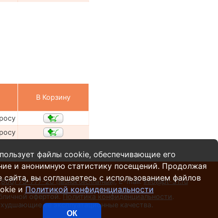
В Корзину
просу
просу
пользует файлы cookie, обеспечивающие его
ние и анонимную статистику посещений. Продолжая
 сайта, вы соглашаетесь с использованием файлов
(800) 73-777-20
,
E-mail:
info@pt-31.ru
(звонок бесплатный)
okie и
Политикой конфиденциальности
убличной офертой.
Политика конфиденциальности
.
 ухудшающие ее эксплуатационные качества.
ОК