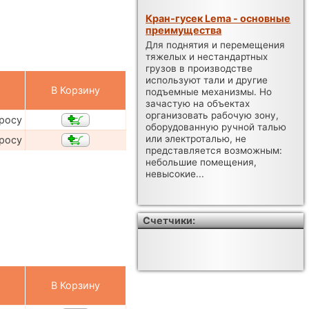
Кран-гусек Lema - основные
преимущества
Для поднятия и перемещения
тяжелых и нестандартных
грузов в производстве
используют тали и другие
В Корзину
подъемные механизмы. Но
зачастую на объектах
организовать рабочую зону,
просу
оборудованную ручной талью
или электроталью, не
просу
представляется возможным:
небольшие помещения,
невысокие...
Счетчики:
В Корзину