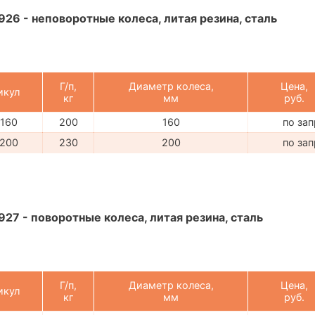
926 - неповоротные колеса, литая резина, сталь
Г/п,
Диаметр колеса,
Цена,
икул
кг
мм
руб.
160
200
160
по за
200
230
200
по за
927 - поворотные колеса, литая резина, сталь
Г/п,
Диаметр колеса,
Цена,
икул
кг
мм
руб.