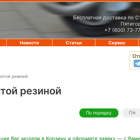
Бесплатная доставка по 
Пятигор
+7 (800) 73-7
Новости
Статьи
Сервис
От
литой резиной
итой резиной
По порядку
Г/п
щие Вас модели в Корзину и оформите заявку — с Вам