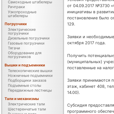
Самоходные штабелеры
от 04.09.2017 №3730 
Ричтраки
инициативы в развити
Узкопроходные
штабелеры
постановление было оп
129.
Погрузчики
Электрические
погрузчики
Заявки и необходимые
Дизельные погрузчики
октября 2017 года.
Газовые погрузчики
Тягачи
Оборудование для
Получить потенциальн
погрузчиков
(муниципальных) учре
Вышки и подъемники
поставленные на нало
Телескопические вышки
Ножничные подъемники
Заявки принимаются по
Подборщики заказов
Подъемные столы
этаж, кабинет 408, тел
Передвижные лестницы
14.00).
Тали и механизмы
Электрические тали
Субсидия предоставля
Шестеренчатые тали
программного обеспеч
Рычажные тали