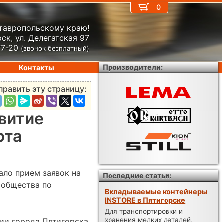
0
Ставропольскому краю!
ск, ул. Делегатская 97
77-20
(звонок бесплатный)
Производители:
Контакты
править эту страницу:
звитие
рта
ало прием заявок на
Последние статьи:
ообщества по
Вкладываемые контейнеры
INSTORE в Пятигорске
Для транспортировки и
хранения мелких деталей,
ии города Пятигорска