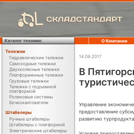
СКЛАДСТАНДАРТ
Каталог техники:
О Компании
Тележки
14.09.2017
Гидравлические тележки
Самоходные тележки
В Пятигорс
Двухколесные тележки
Платформенные тележки
туристичес
Грузовые тележки
Тележки с подъемной
платформой
Роликовые системы
Бочкокантователи
Управление экономиче
предоставление субси
Штабелеры
развитию турпродукта
Ручные штабелеры
Штабелеры с платформой
Электрические штабелеры
Условия предоставлен