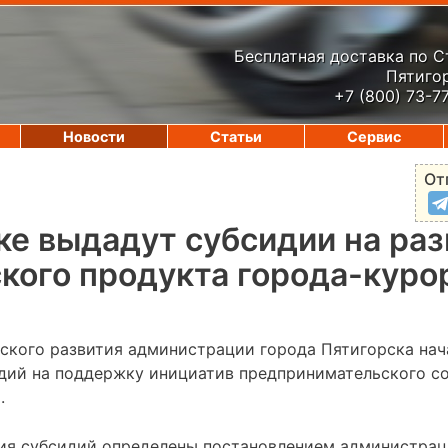
Бесплатная доставка по 
Пятигор
+7 (800) 73-7
Новости
Статьи
Сервис
От
ке выдадут субсидии на ра
кого продукта города-куро
ского развития администрации города Пятигорска нач
дий на поддержку инициатив предпринимательского с
.
ия субсидий определены постановлением администрац