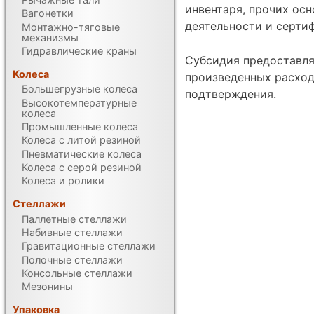
инвентаря, прочих ос
Вагонетки
деятельности и сертиф
Монтажно-тяговые
механизмы
Гидравлические краны
Субсидия предоставля
Колеса
произведенных расходо
Большегрузные колеса
подтверждения.
Высокотемпературные
колеса
Промышленные колеса
Колеса с литой резиной
Пневматические колеса
Колеса с серой резиной
Колеса и ролики
Стеллажи
Паллетные стеллажи
Набивные стеллажи
Гравитационные стеллажи
Полочные стеллажи
Консольные стеллажи
Мезонины
Упаковка