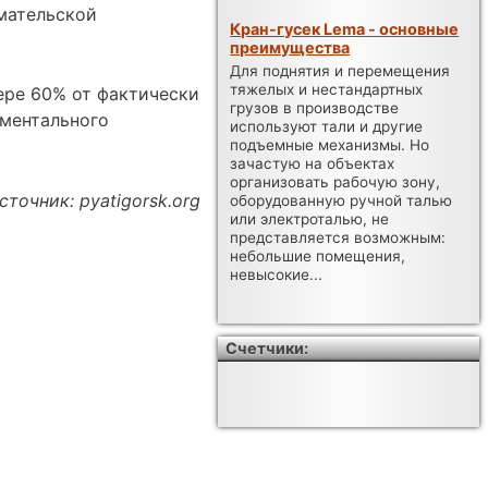
мательской
Кран-гусек Lema - основные
преимущества
Для поднятия и перемещения
тяжелых и нестандартных
ере 60% от фактически
грузов в производстве
ументального
используют тали и другие
подъемные механизмы. Но
зачастую на объектах
организовать рабочую зону,
сточник: pyatigorsk.org
оборудованную ручной талью
или электроталью, не
представляется возможным:
небольшие помещения,
невысокие...
Счетчики: