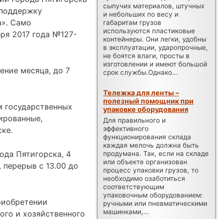
сыпучих материалов, штучных
 поддержку
и небольших по весу и
а». Само
габаритам грузов
используются пластиковые
бря 2017 года №127-
контейнеры. Они легки, удобны
в эксплуатации, ударопрочные,
не боятся влаги, просты в
изготовлении и имеют большой
ение месяца, до 7
срок службы.Однако...
Тележка для ленты –
полезный помощник при
м государственных
упаковке оборудования
ированные,
Для правильного и
эффективного
ке.
функционирования склада
каждая мелочь должна быть
ода Пятигорска, 4
продумана. Так, если на складе
или объекте организован
, перерыв с 13.00 до
процесс упаковки грузов, то
необходимо озаботиться
соответствующим
упаковочным оборудованием:
риобретении
ручными или пневматическими
машинками,...
ого и хозяйственного