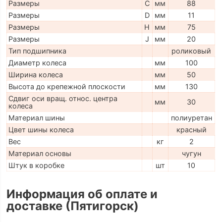
Размеры
C
мм
88
Размеры
D
мм
11
Размеры
H
мм
75
Размеры
J
мм
20
Тип подшипника
роликовый
Диаметр колеса
мм
100
Ширина колеса
мм
50
Высота до крепежной плоскости
мм
130
Сдвиг оси вращ. относ. центра
мм
30
колеса
Материал шины
полиуретан
Цвет шины колеса
красный
Вес
кг
2
Материал основы
чугун
Штук в коробке
шт
10
Информация об оплате и
доставке (Пятигорск)