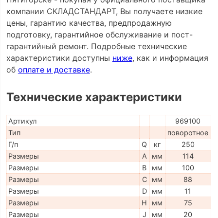
компании СКЛАДСТАНДАРТ, Вы получаете низкие
цены, гарантию качества, предпродажную
подготовку, гарантийное обслуживание и пост-
гарантийный ремонт. Подробные технические
характеристики доступны
ниже
, как и информация
об
оплате и доставке
.
Технические характеристики
Артикул
969100
Тип
поворотное
Г/п
Q
кг
250
Размеры
A
мм
114
Размеры
B
мм
100
Размеры
C
мм
88
Размеры
D
мм
11
Размеры
H
мм
75
Размеры
J
мм
20