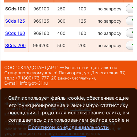
SCds 100
969100
250
100
по запросу
SCds 125
969125
300
125
по запросу
SCds 160
969160
400
160
по запросу
SCds 200
969200
500
200
по запросу
ООО "СКЛАДСТАНДАРТ" — Бесплатная доставка по
Ставропольскому краю! Пятигорск, ул. Делегатская 97,
тел.:
+7 (800) 73-777-20
,
(звонок бесплатный)
E-mail:
info@pt-31.ru
Сайт использует файлы cookie, обеспечивающие
Информация на сайте носит исключительно
информационный характер и ни при каких условиях не
его функционирование и анонимную статистику
является публичной офертой.
Политика
посещений. Продолжая использование сайта, вы
конфиденциальности
.
соглашаетесь с использованием файлов cookie и
Производители оставляют за собой право вносить
Политикой конфиденциальности
изменения в конструкцию и внешний вид техники, не
ухудшающие ее эксплуатационные качества.