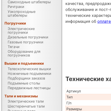
Самоходные штабелеры
качества, предпродаж
Ричтраки
обслуживание и пост-
Узкопроходные
технические характе
штабелеры
информация об
оплате
Погрузчики
Электрические
погрузчики
Дизельные погрузчики
Газовые погрузчики
Тягачи
Оборудование для
погрузчиков
Вышки и подъемники
Телескопические вышки
Ножничные подъемники
Технические х
Подборщики заказов
Подъемные столы
Передвижные лестницы
Артикул
Тали и механизмы
Тип
Электрические тали
Г/п
Шестеренчатые тали
Размеры
Рычажные тали