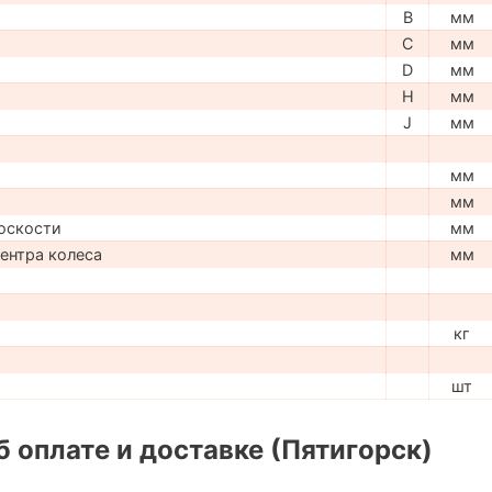
B
мм
C
мм
D
мм
H
мм
J
мм
мм
мм
оскости
мм
центра колеса
мм
кг
шт
 оплате и доставке (Пятигорск)