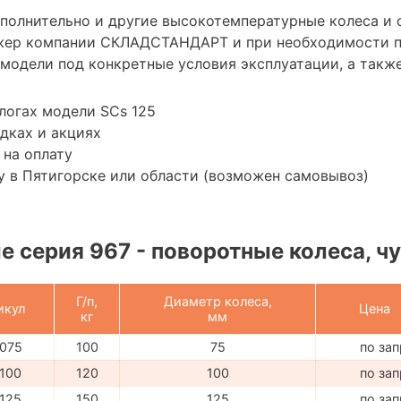
ополнительно и другие высокотемпературные колеса и 
жер компании СКЛАДСТАНДАРТ и при необходимости 
модели под конкретные условия эксплуатации, а также
логах модели SCs 125
дках и акциях
 на оплату
 в Пятигорске или области (возможен самовывоз)
 серия 967 - поворотные колеса, чу
Г/п,
Диаметр колеса,
икул
Цена
кг
мм
075
100
75
по за
100
120
100
по за
125
150
125
по за