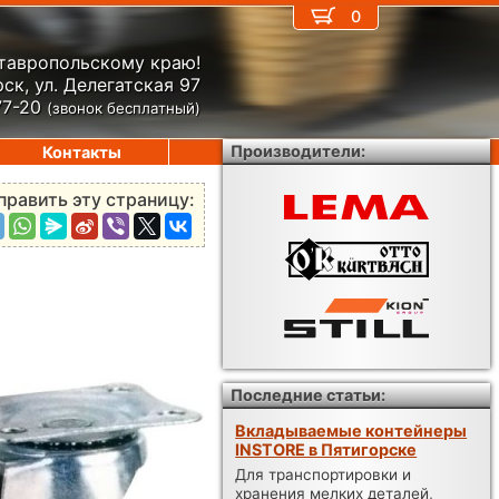
0
Ставропольскому краю!
ск, ул. Делегатская 97
77-20
(звонок бесплатный)
Производители:
Контакты
править эту страницу:
Последние статьи:
Вкладываемые контейнеры
INSTORE в Пятигорске
Для транспортировки и
хранения мелких деталей,