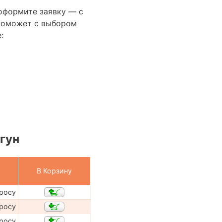
оформите заявку — с
поможет с выбором
:
гун
В Корзину
просу
просу
просу