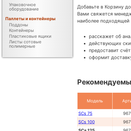
Упаковочное
Добавьте в Корзину д
оборудование
Вами свяжется менед
Паллеты и контейнеры
наиболее подходящей 
Поддоны
Контейнеры
расскажет об ана
Пластиковые ящики
Листы сотовые
действующих ски
полимерные
предоставит счёт
оформит доставку
Рекомендуемые
Модель
Арт
SCs 75
967
SCs 100
967
SCs 125
967