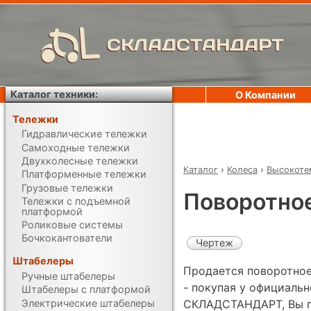
СКЛАДСТАНДАРТ
Каталог техники:
О Компании
Тележки
Гидравлические тележки
Самоходные тележки
Двухколесные тележки
Каталог
›
Колеса
›
Высокоте
Платформенные тележки
Грузовые тележки
Поворотное
Тележки с подъемной
платформой
Роликовые системы
Бочкокантователи
Чертеж
Штабелеры
Продается поворотное
Ручные штабелеры
- покупая у официаль
Штабелеры с платформой
Электрические штабелеры
СКЛАДСТАНДАРТ, Вы по