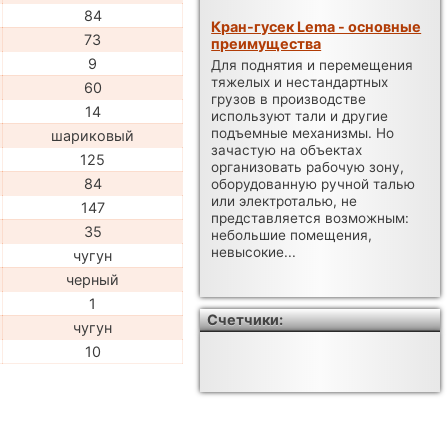
84
Кран-гусек Lema - основные
73
преимущества
9
Для поднятия и перемещения
тяжелых и нестандартных
60
грузов в производстве
14
используют тали и другие
подъемные механизмы. Но
шариковый
зачастую на объектах
125
организовать рабочую зону,
84
оборудованную ручной талью
или электроталью, не
147
представляется возможным:
35
небольшие помещения,
невысокие...
чугун
черный
1
Счетчики:
чугун
10