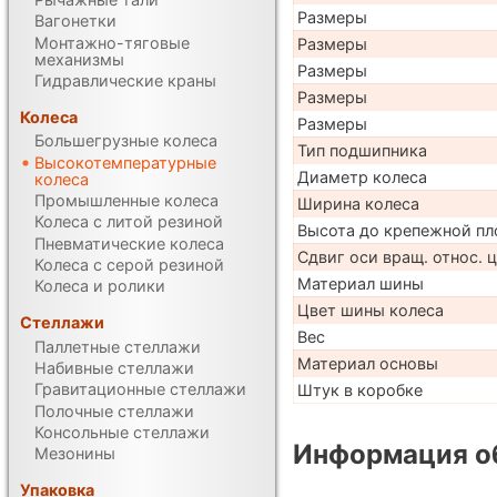
Размеры
Вагонетки
Монтажно-тяговые
Размеры
механизмы
Размеры
Гидравлические краны
Размеры
Колеса
Размеры
Большегрузные колеса
Тип подшипника
Высокотемпературные
Диаметр колеса
колеса
Промышленные колеса
Ширина колеса
Колеса с литой резиной
Высота до крепежной пл
Пневматические колеса
Сдвиг оси вращ. относ. 
Колеса с серой резиной
Материал шины
Колеса и ролики
Цвет шины колеса
Стеллажи
Вес
Паллетные стеллажи
Материал основы
Набивные стеллажи
Гравитационные стеллажи
Штук в коробке
Полочные стеллажи
Консольные стеллажи
Информация об
Мезонины
Упаковка