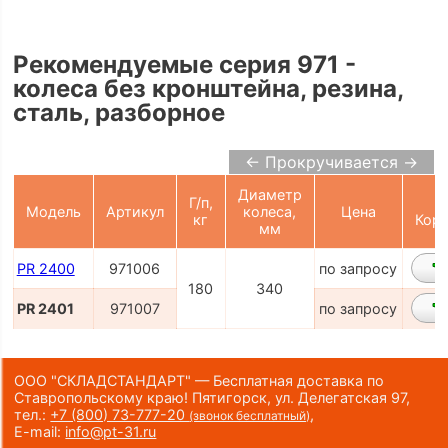
Рекомендуемые серия 971 -
колеса без кронштейна, резина,
сталь, разборное
← Прокручивается →
Диаметр
Г/п,
Модель
Артикул
колеса,
Цена
кг
Корз
мм
PR 2400
971006
по запросу
180
340
PR 2401
971007
по запросу
ООО "СКЛАДСТАНДАРТ" — Бесплатная доставка по
Ставропольскому краю! Пятигорск, ул. Делегатская 97,
тел.:
+7 (800) 73-777-20
,
(звонок бесплатный)
E-mail:
info@pt-31.ru