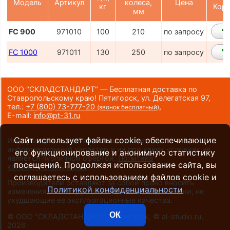
Модель
Артикул
колеса,
Цена
кг
Корз
мм
FC 900
971010
100
210
по запросу
FC 1000
971011
130
250
по запросу
ООО "СКЛАДСТАНДАРТ" — Бесплатная доставка по
Ставропольскому краю! Пятигорск, ул. Делегатская 97,
тел.:
+7 (800) 73-777-20
,
(звонок бесплатный)
E-mail:
info@pt-31.ru
Сайт использует файлы cookie, обеспечивающие
Информация на сайте носит исключительно
информационный характер и ни при каких условиях не
его функционирование и анонимную статистику
является публичной офертой.
Политика
посещений. Продолжая использование сайта, вы
конфиденциальности
.
соглашаетесь с использованием файлов cookie и
Производители оставляют за собой право вносить
Политикой конфиденциальности
изменения в конструкцию и внешний вид техники, не
ухудшающие ее эксплуатационные качества.
ОК
©
ООО "СКЛАДСТАНДАРТ", Пятигорск
, ©
al-studio.ru
,
2026