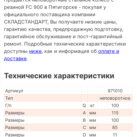
резиной FC 900 в Пятигорске - покупая у
официального поставщика компании
СКЛАДСТАНДАРТ, Вы получаете низкие цены,
гарантию качества, предпродажную подготовку,
гарантийное обслуживание и пост-гарантийный
ремонт. Подробные технические характеристики
доступны
ниже
, как и информация об
оплате и
доставке
.
Технические характеристики
Артикул
971010
Тип
неповоротное
Г/п
Q
кг
100
Размеры
A
мм
115
Размеры
B
мм
100
Размеры
C
мм
85
Размеры
D
мм
11