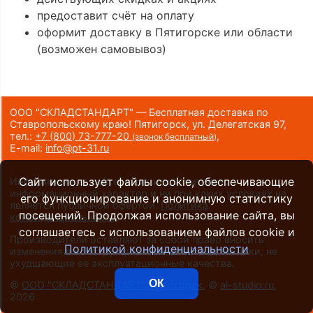
предоставит счёт на оплату
оформит доставку в Пятигорске или области
(возможен самовывоз)
ООО "СКЛАДСТАНДАРТ" — Бесплатная доставка по
Ставропольскому краю! Пятигорск, ул. Делегатская 97,
тел.:
+7 (800) 73-777-20
,
(звонок бесплатный)
E-mail:
info@pt-31.ru
Сайт использует файлы cookie, обеспечивающие
Информация на сайте носит исключительно
информационный характер и ни при каких условиях не
его функционирование и анонимную статистику
является публичной офертой.
Политика
посещений. Продолжая использование сайта, вы
конфиденциальности
.
соглашаетесь с использованием файлов cookie и
Производители оставляют за собой право вносить
Политикой конфиденциальности
изменения в конструкцию и внешний вид техники, не
ухудшающие ее эксплуатационные качества.
ОК
©
ООО "СКЛАДСТАНДАРТ", Пятигорск
, ©
al-studio.ru
,
2026