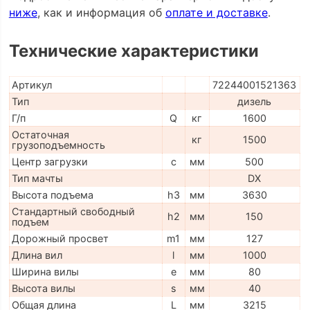
ниже
, как и информация об
оплате и доставке
.
Технические характеристики
Артикул
72244001521363
Тип
дизель
Г/п
Q
кг
1600
Остаточная
кг
1500
грузоподъемность
Центр загрузки
c
мм
500
Тип мачты
DX
Высота подъема
h3
мм
3630
Стандартный свободный
h2
мм
150
подъем
Дорожный просвет
m1
мм
127
Длина вил
l
мм
1000
Ширина вилы
e
мм
80
Высота вилы
s
мм
40
Общая длина
L
мм
3215