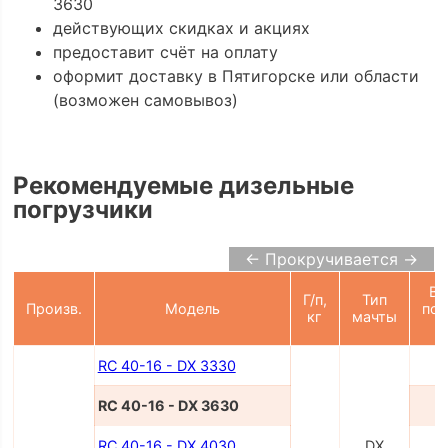
3630
действующих скидках и акциях
предоставит счёт на оплату
оформит доставку в Пятигорске или области
(возможен самовывоз)
Рекомендуемые дизельные
погрузчики
← Прокручивается →
Вы
Г/п,
Тип
Произв.
Модель
под
кг
мачты
RC 40-16 - DX 3330
3
RC 40-16 - DX 3630
3
RC 40-16 - DX 4030
DX
4