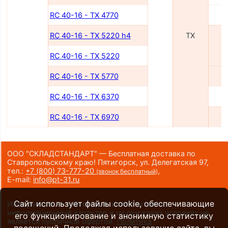
RC 40-16 - TX 4770
4
RC 40-16 - TX 5220 h4
TX
5
RC 40-16 - TX 5220
RC 40-16 - TX 5770
5
RC 40-16 - TX 6370
6
RC 40-16 - TX 6970
6
ООО "СКЛАДСТАНДАРТ" — Бесплатная доставка по
Ставропольскому краю! Пятигорск, ул. Делегатская 97,
тел.:
+7 (800) 73-777-20
,
(звонок бесплатный)
E-mail:
info@pt-31.ru
Сайт использует файлы cookie, обеспечивающие
Информация на сайте носит исключительно
информационный характер и ни при каких условиях не
его функционирование и анонимную статистику
является публичной офертой.
Политика
посещений. Продолжая использование сайта, вы