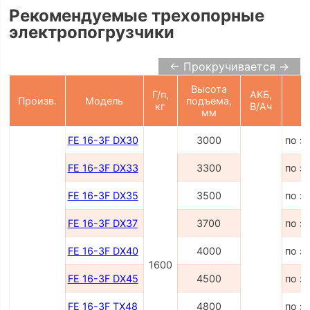
Рекомендуемые трехопорные
электропогрузчики
← Прокручивается →
Высота
Г/п,
АКБ,
Произв.
Модель
подъема,
Ц
кг
В/Ач
мм
FE 16-3F DX30
3000
по з
FE 16-3F DX33
3300
по з
FE 16-3F DX35
3500
по з
FE 16-3F DX37
3700
по з
FE 16-3F DX40
4000
по з
1600
FE 16-3F DX45
4500
по з
FE 16-3F TX48
4800
по з