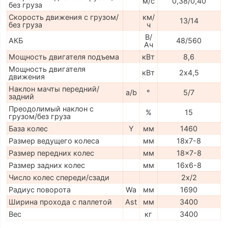
м/с
0,38/0,40
без груза
Скорость движения с грузом/
км/
13/14
без груза
ч
В/
АКБ
48/560
Ач
Мощность двигателя подъема
кВт
8,6
Мощность двигателя
кВт
2х4,5
движения
Наклон мачты передний/
a/b
°
5/7
задний
Преодолимый наклон с
%
15
грузом/без груза
База колес
Y
мм
1460
Размер ведущего колеса
мм
18х7-8
Размер передних колес
мм
18x7-8
Размер задних колес
мм
16х6-8
Число колес спереди/сзади
2x/2
Радиус поворота
Wa
мм
1690
Ширина прохода с паллетой
Ast
мм
3400
Вес
кг
3400