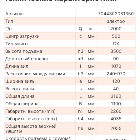
Артикул
7044302081350
Тип
электро
Г/п
Q
кг
2000
Центр загрузки
c
мм
500
Тип мачты
DX
Высота подъема
h3
мм
3500
Дорожный просвет
m1
мм
90
Длина вил
l
мм
1070
Расстояние между вилами
b3
мм
240-970
Ширина вилы
e
мм
120
Высота вилы
s
мм
40
Общая длина
L
мм
3160
Общая ширина
B
мм
1100
Габаритн. высота (min)
h1
мм
2260
Габаритн. высота (max)
h4
мм
4035
Общая высота верхней
h6
мм
2055
защиты
Скорость подъема с грузом/