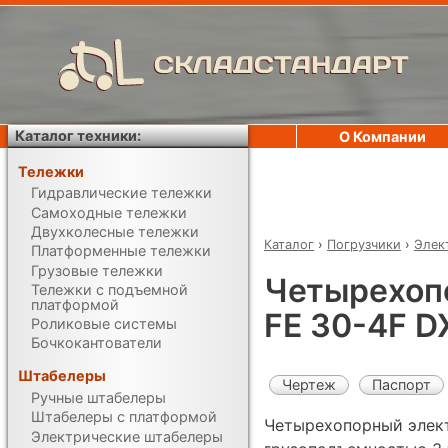
СКЛАДСТАНДАРТ
Каталог техники:
О Компании
Тележки
Гидравлические тележки
Самоходные тележки
Двухколесные тележки
Каталог
›
Погрузчики
›
Элек
Платформенные тележки
Грузовые тележки
Четырехоп
Тележки с подъемной
платформой
FE 30-4F D
Роликовые системы
Бочкокантователи
Штабелеры
Чертеж
Паспорт
Ручные штабелеры
Штабелеры с платформой
Четырехопорный элек
Электрические штабелеры