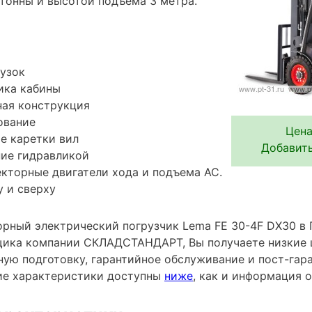
тонны и высотой подъема 3 метра.
узок
ика кабины
ная конструкция
ование
Цена
е каретки вил
Добавить
ние гидравликой
кторные двигатели хода и подъема АС.
 и сверху
рный электрический погрузчик Lema FE 30-4F DX30 в П
ика компании СКЛАДСТАНДАРТ, Вы получаете низкие 
ную подготовку, гарантийное обслуживание и пост-гар
ие характеристики доступны
ниже
, как и информация 