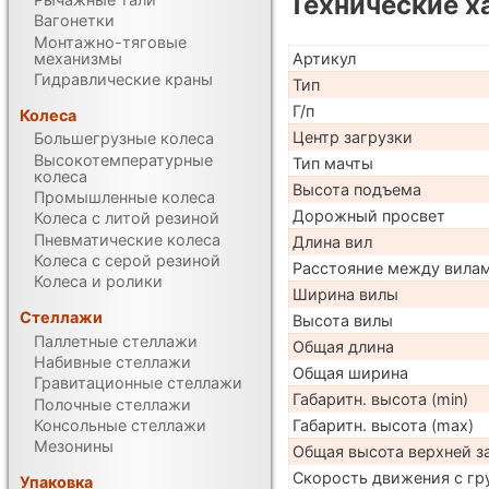
Технические х
Вагонетки
Монтажно-тяговые
механизмы
Артикул
Гидравлические краны
Тип
Г/п
Колеса
Центр загрузки
Большегрузные колеса
Высокотемпературные
Тип мачты
колеса
Высота подъема
Промышленные колеса
Дорожный просвет
Колеса с литой резиной
Пневматические колеса
Длина вил
Колеса с серой резиной
Расстояние между вила
Колеса и ролики
Ширина вилы
Стеллажи
Высота вилы
Паллетные стеллажи
Общая длина
Набивные стеллажи
Общая ширина
Гравитационные стеллажи
Габаритн. высота (min)
Полочные стеллажи
Габаритн. высота (max)
Консольные стеллажи
Мезонины
Общая высота верхней 
Скорость движения с гр
Упаковка