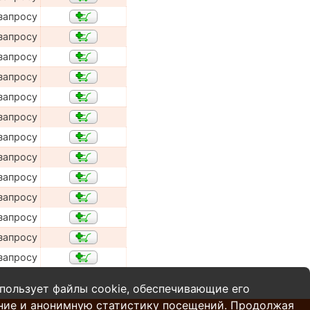
запросу
запросу
запросу
запросу
запросу
запросу
запросу
запросу
запросу
запросу
запросу
запросу
запросу
пользует файлы cookie, обеспечивающие его
ние и анонимную статистику посещений. Продолжая