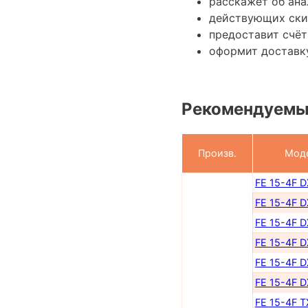
расскажет об ана
действующих ски
предоставит счёт
оформит доставку
Рекомендуемы
Произв.
Мод
FE 15-4F 
FE 15-4F 
FE 15-4F 
FE 15-4F 
FE 15-4F 
FE 15-4F 
FE 15-4F 