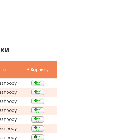
ики
ена
В Корзину
запросу
запросу
запросу
запросу
запросу
запросу
запросу