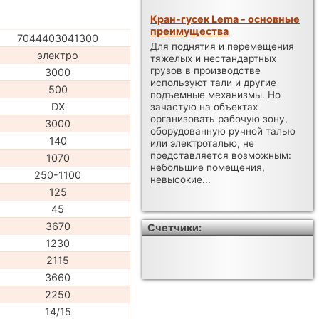
Кран-гусек Lema - основные
преимущества
7044403041300
Для поднятия и перемещения
электро
тяжелых и нестандартных
грузов в производстве
3000
используют тали и другие
500
подъемные механизмы. Но
DX
зачастую на объектах
организовать рабочую зону,
3000
оборудованную ручной талью
140
или электроталью, не
представляется возможным:
1070
небольшие помещения,
250-1100
невысокие...
125
45
3670
Счетчики:
1230
2115
3660
2250
14/15