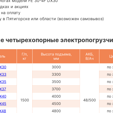
логах модели FE 30-4F DX30
дках и акциях
 на оплату
 в Пятигорске или области (возможен самовывоз)
е четырехопорные электропогрузч
Г/п,
Высота подъема,
АКБ,
ель
Ц
кг
мм
В/Ач
DX30
3000
по 
DX33
3300
по 
DX35
3500
по 
DX37
3700
по 
DX40
4000
по 
1500
48/500
DX45
4500
по 
TX48
4800
по 