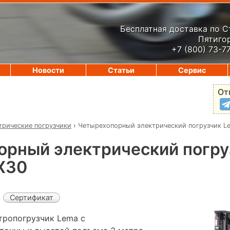
Бесплатная доставка по 
Пятигор
+7 (800) 73-7
Новости
Статьи
Сервис
От
трические погрузчики
›
Четырехопорный электрический погрузчик L
орный электрический погру
X30
Сертификат
тропогрузчик Lema с