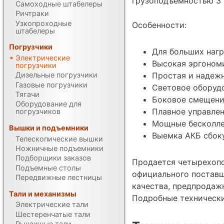
грузоподъемностью 3 
Самоходные штабелеры
Ричтраки
Узкопроходные
Особенности:
штабелеры
Погрузчики
Для больших нагр
Электрические
Высокая эргоном
погрузчики
Простая и надеж
Дизельные погрузчики
Газовые погрузчики
Световое оборуд
Тягачи
Боковое смещени
Оборудование для
Плавное управле
погрузчиков
Мощные бесколле
Вышки и подъемники
Выемка АКБ сбоку
Телескопические вышки
Ножничные подъемники
Подборщики заказов
Продается четырехопо
Подъемные столы
официального поставщ
Передвижные лестницы
качества, предпродаж
Тали и механизмы
Подробные техническ
Электрические тали
Шестеренчатые тали
Рычажные тали