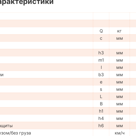
арактеристики
Q
кг
c
мм
h3
мм
m1
мм
l
мм
ми
b3
мм
e
мм
s
мм
L
мм
B
мм
h1
мм
h4
мм
защиты
h6
мм
узом/без груза
км/ч