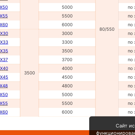
TX50
5000
по 
TX55
5500
по 
TX60
6000
по 
80/550
DX30
3000
по 
DX33
3300
по 
DX35
3500
по 
DX37
3700
по 
DX40
4000
по 
3500
DX45
4500
по 
TX48
4800
по 
TX50
5000
по 
TX55
5500
по 
TX60
6000
по 
Сайт ис
функционирова