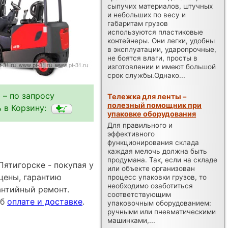
сыпучих материалов, штучных
и небольших по весу и
габаритам грузов
используются пластиковые
контейнеры. Они легки, удобны
в эксплуатации, ударопрочные,
не боятся влаги, просты в
изготовлении и имеют большой
срок службы.Однако...
 – по запросу
Тележка для ленты –
полезный помощник при
 в Корзину:
упаковке оборудования
Для правильного и
эффективного
функционирования склада
каждая мелочь должна быть
продумана. Так, если на складе
ятигорске - покупая у
или объекте организован
цены, гарантию
процесс упаковки грузов, то
необходимо озаботиться
антийный ремонт.
соответствующим
об
оплате и доставке
.
упаковочным оборудованием:
ручными или пневматическими
машинками,...