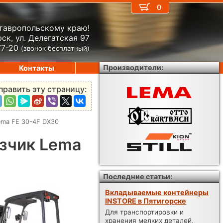
0
Ставропольскому краю!
ск, ул. Делегатская 97
77-20
(звонок бесплатный)
Производители:
Контакты
править эту страницу:
ema FE 30-4F DX30
зчик Lema
Последние статьи:
Вкладываемые контейнеры
INSTORE в Пятигорске
Для транспортировки и
хранения мелких деталей,