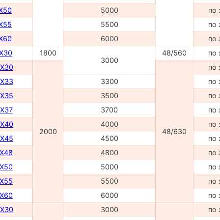
TX50
5000
по 
TX55
5500
по 
TX60
6000
по 
DX30
1800
48/560
по 
3000
DX30
по 
DX33
3300
по 
DX35
3500
по 
DX37
3700
по 
DX40
4000
по 
2000
48/630
DX45
4500
по 
TX48
4800
по 
TX50
5000
по 
TX55
5500
по 
TX60
6000
по 
DX30
3000
по 