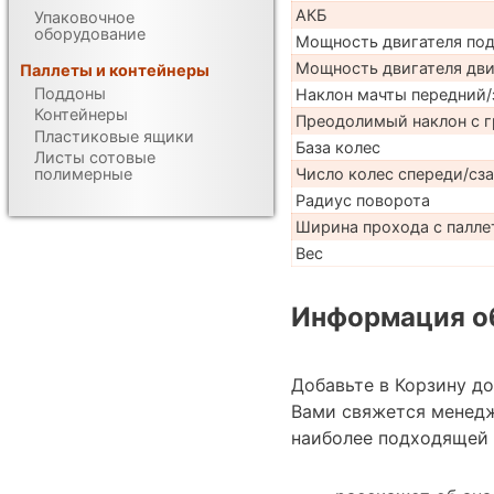
АКБ
Упаковочное
оборудование
Мощность двигателя по
Мощность двигателя дв
Паллеты и контейнеры
Поддоны
Наклон мачты передний/
Контейнеры
Преодолимый наклон с г
Пластиковые ящики
База колес
Листы сотовые
Число колес спереди/сз
полимерные
Радиус поворота
Ширина прохода с палле
Вес
Информация об
Добавьте в Корзину д
Вами свяжется менед
наиболее подходящей 