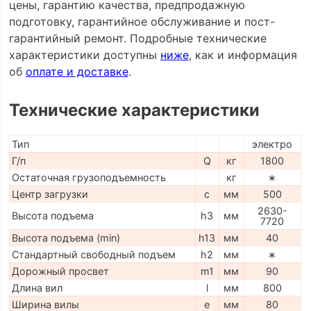
цены, гарантию качества, предпродажную
подготовку, гарантийное обслуживание и пост-
гарантийный ремонт. Подробные технические
характеристики доступны
ниже
, как и информация
об
оплате и доставке
.
Технические характеристики
Тип
электро
Г/п
Q
кг
1800
Остаточная грузоподъемность
кг
∗
Центр загрузки
c
мм
500
2630-
Высота подъема
h3
мм
7720
Высота подъема (min)
h13
мм
40
Стандартный свободный подъем
h2
мм
∗
Дорожный просвет
m1
мм
90
Длина вил
l
мм
800
Ширина вилы
e
мм
80