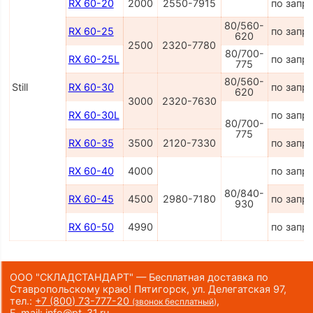
RX 60-20
2000
2550-7915
по запр
80/560-
RX 60-25
по запр
620
2500
2320-7780
80/700-
RX 60-25L
по запр
775
80/560-
Still
RX 60-30
по запр
620
3000
2320-7630
RX 60-30L
по запр
80/700-
775
RX 60-35
3500
2120-7330
по запр
RX 60-40
4000
по запр
80/840-
RX 60-45
4500
2980-7180
по запр
930
RX 60-50
4990
по запр
ООО "СКЛАДСТАНДАРТ" — Бесплатная доставка по
Ставропольскому краю! Пятигорск, ул. Делегатская 97,
тел.:
+7 (800) 73-777-20
,
(звонок бесплатный)
E-mail:
info@pt-31.ru