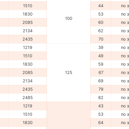
1510
44
по 
1830
53
по 
100
2085
60
по 
2134
62
по 
2435
70
по 
1219
39
по 
1510
49
по 
1830
59
по 
2085
125
67
по 
2134
69
по 
2435
79
по 
2485
82
по 
1219
43
по 
1510
53
по 
1830
64
по 