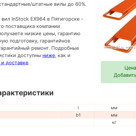
стандартные/штатные вилы до 60%.
вил InStock EX964 в Пятигорске -
го поставщика компании
лучаете низкие цены, гарантию
ную подготовку, гарантийное
гарантийный ремонт. Подробные
ристики доступны
ниже
, как и
 и доставке
.
Цена
Добавить
арактеристики
l
мм
b1
мм
кг