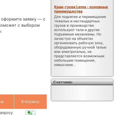
Кран-гусек Lema - основные
преимущества
Для поднятия и перемещения
и оформите заявку — с
тяжелых и нестандартных
поможет с выбором
грузов в производстве
используют тали и другие
:
подъемные механизмы. Но
зачастую на объектах
организовать рабочую зону,
оборудованную ручной талью
или электроталью, не
представляется возможным:
небольшие помещения,
невысокие...
Счетчики:
на
В Корзину
запросу