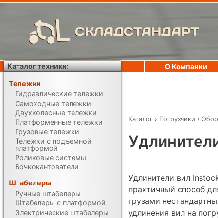
СКЛАДСТАНДАРТ
Каталог техники:
О Компании
Тележки
Гидравлические тележки
Самоходные тележки
Двухколесные тележки
Каталог
›
Погрузчики
›
Обор
Платформенные тележки
Грузовые тележки
Удлинители
Тележки с подъемной
платформой
Роликовые системы
Бочкокантователи
Удлинители вил Instoc
Штабелеры
практичный способ дл
Ручные штабелеры
грузами нестандартны
Штабелеры с платформой
удлинения вил на погр
Электрические штабелеры