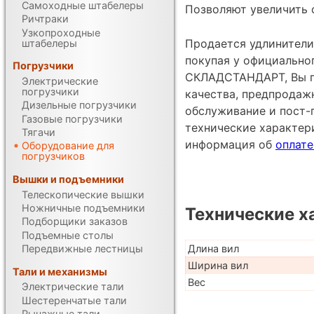
Самоходные штабелеры
Позволяют увеличить 
Ричтраки
Узкопроходные
Продается удлинители 
штабелеры
покупая у официально
Погрузчики
СКЛАДСТАНДАРТ, Вы по
Электрические
погрузчики
качества, предпродаж
Дизельные погрузчики
обслуживание и пост-
Газовые погрузчики
технические характе
Тягачи
информация об
оплате
Оборудование для
погрузчиков
Вышки и подъемники
Телескопические вышки
Ножничные подъемники
Технические х
Подборщики заказов
Подъемные столы
Передвижные лестницы
Длина вил
Ширина вил
Тали и механизмы
Вес
Электрические тали
Шестеренчатые тали
Рычажные тали