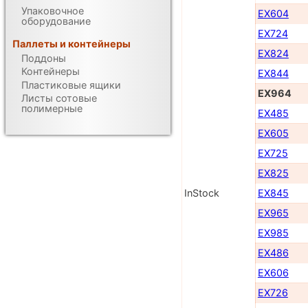
Упаковочное
EX604
оборудование
EX724
Паллеты и контейнеры
EX824
Поддоны
Контейнеры
EX844
Пластиковые ящики
EX964
Листы сотовые
полимерные
EX485
EX605
EX725
EX825
InStock
EX845
EX965
EX985
EX486
EX606
EX726