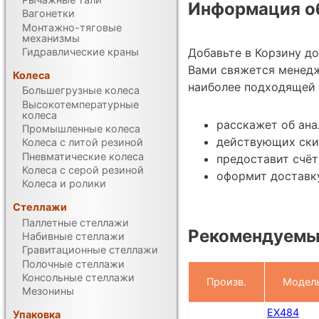
Информация об
Вагонетки
Монтажно-тяговые
механизмы
Гидравлические краны
Добавьте в Корзину д
Вами свяжется менед
Колеса
наиболее подходящей 
Большегрузные колеса
Высокотемпературные
колеса
расскажет об ана
Промышленные колеса
действующих ски
Колеса с литой резиной
Пневматические колеса
предоставит счёт
Колеса с серой резиной
оформит доставку
Колеса и ролики
Стеллажи
Паллетные стеллажи
Рекомендуемы
Набивные стеллажи
Гравитационные стеллажи
Полочные стеллажи
Консольные стеллажи
Произв.
Модел
Мезонины
EX484
Упаковка