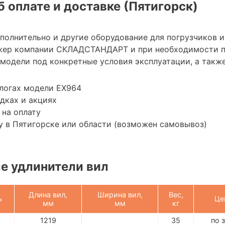
 оплате и доставке (Пятигорск)
ополнительно и другие оборудование для погрузчиков 
жер компании СКЛАДСТАНДАРТ и при необходимости 
модели под конкретные условия эксплуатации, а также
логах модели EX964
дках и акциях
 на оплату
 в Пятигорске или области (возможен самовывоз)
е удлинители вил
Длина вил,
Ширина вил,
Вес,
ь
Це
мм
мм
кг
1219
35
по 