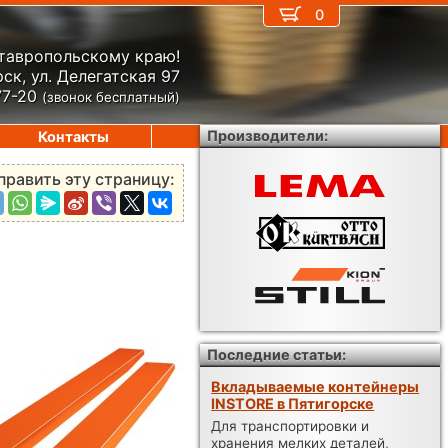
0
Ставропольскому краю!
ск, ул. Делегатская 97
77-20
(звонок бесплатный)
Производители:
Контакты
править эту страницу:
Последние статьи:
Вкладываемые контейнеры
INSTORE в Пятигорске
Для транспортировки и
хранения мелких деталей,