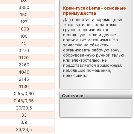
DX
3350
Кран-гусек Lema - основные
преимущества
150
Для поднятия и перемещения
127
тяжелых и нестандартных
1000
грузов в производстве
используют тали и другие
100
подъемные механизмы. Но
45
зачастую на объектах
организовать рабочую зону,
3270
оборудованную ручной талью
1120
или электроталью, не
2260
представляется возможным:
небольшие помещения,
4046
невысокие...
2145
1130
0,55/0,60
Счетчики:
0,45/0,35
20/20,5
33
3/9
23/23,5