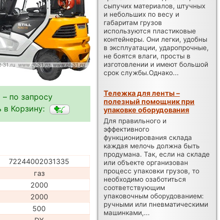
сыпучих материалов, штучных
и небольших по весу и
габаритам грузов
используются пластиковые
контейнеры. Они легки, удобны
в эксплуатации, ударопрочные,
не боятся влаги, просты в
изготовлении и имеют большой
срок службы.Однако...
Тележка для ленты –
 – по запросу
полезный помощник при
 в Корзину:
упаковке оборудования
Для правильного и
эффективного
функционирования склада
каждая мелочь должна быть
продумана. Так, если на складе
72244002031335
или объекте организован
процесс упаковки грузов, то
газ
необходимо озаботиться
2000
соответствующим
упаковочным оборудованием:
2000
ручными или пневматическими
500
машинками,...