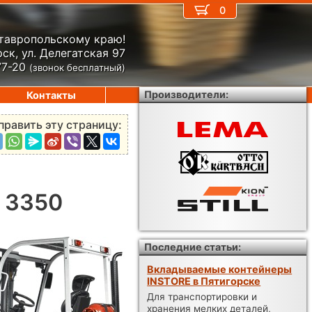
0
Ставропольскому краю!
ск, ул. Делегатская 97
77-20
(звонок бесплатный)
Производители:
Контакты
править эту страницу:
X 3350
Последние статьи:
Вкладываемые контейнеры
INSTORE в Пятигорске
Для транспортировки и
хранения мелких деталей,