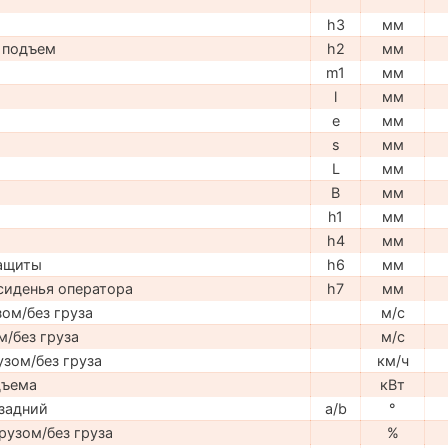
h3
мм
 подъем
h2
мм
m1
мм
l
мм
e
мм
s
мм
L
мм
B
мм
h1
мм
h4
мм
защиты
h6
мм
сиденья оператора
h7
мм
ом/без груза
м/с
м/без груза
м/с
узом/без груза
км/ч
дъема
кВт
задний
a/b
°
рузом/без груза
%