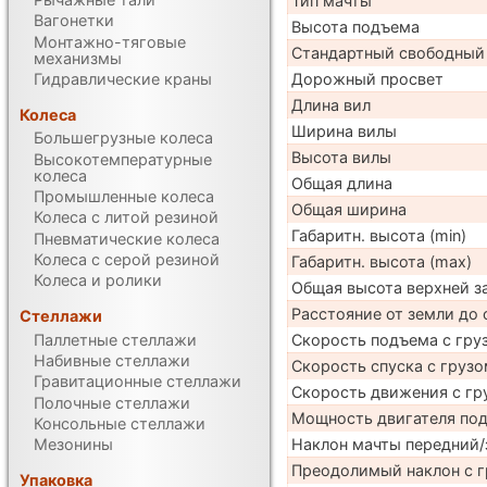
Тип мачты
Вагонетки
Высота подъема
Монтажно-тяговые
Стандартный свободный
механизмы
Гидравлические краны
Дорожный просвет
Длина вил
Колеса
Ширина вилы
Большегрузные колеса
Высота вилы
Высокотемпературные
колеса
Общая длина
Промышленные колеса
Общая ширина
Колеса с литой резиной
Габаритн. высота (min)
Пневматические колеса
Колеса с серой резиной
Габаритн. высота (max)
Колеса и ролики
Общая высота верхней 
Расстояние от земли до 
Стеллажи
Паллетные стеллажи
Скорость подъема с груз
Набивные стеллажи
Скорость спуска с грузо
Гравитационные стеллажи
Скорость движения с гр
Полочные стеллажи
Мощность двигателя по
Консольные стеллажи
Наклон мачты передний/
Мезонины
Преодолимый наклон с г
Упаковка