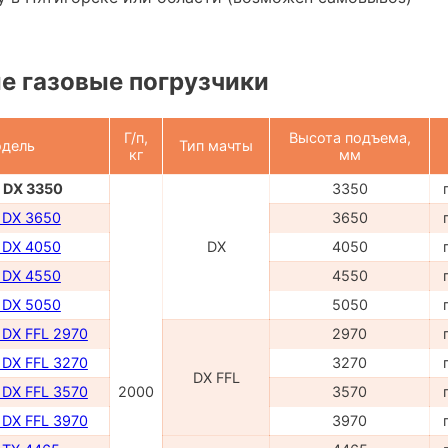
е газовые погрузчики
Г/п,
Высота подъема,
дель
Тип мачты
кг
мм
- DX 3350
3350
 DX 3650
3650
 DX 4050
DX
4050
 DX 4550
4550
 DX 5050
5050
 DX FFL 2970
2970
 DX FFL 3270
3270
DX FFL
 DX FFL 3570
2000
3570
 DX FFL 3970
3970