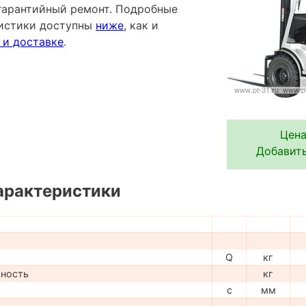
гарантийный ремонт. Подробные
ристики доступны
ниже
, как и
 и доставке
.
Цена
Добавить
арактеристики
Q
кг
мность
кг
c
мм