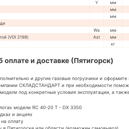
Y
мм
мм
мм
ади
Wa
мм
ой (VDI 2198)
Ast
мм
кг
 оплате и доставке (Пятигорск)
ополнительно и другие газовые погрузчики и оформите
омпании СКЛАДСТАНДАРТ и при необходимости помож
модели под конкретные условия эксплуатации, а также
логах модели RC 40-20 T - DX 3350
дках и акциях
 на оплату
 в Пятигорске или области (возможен самовывоз)