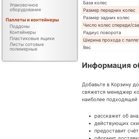
База колес
Упаковочное
оборудование
Размер передних колес
Размер задних колес
Паллеты и контейнеры
Число колес спереди/сз
Поддоны
Контейнеры
Радиус поворота
Пластиковые ящики
Ширина прохода с паллет
Листы сотовые
Вес
полимерные
Информация об
Добавьте в Корзину д
свяжется менеджер к
наиболее подходящей 
расскажет об ана
действующих ски
предоставит счёт
оформит доставку