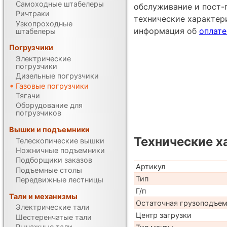
Самоходные штабелеры
обслуживание и пост-
Ричтраки
технические характе
Узкопроходные
информация об
оплате
штабелеры
Погрузчики
Электрические
погрузчики
Дизельные погрузчики
Газовые погрузчики
Тягачи
Оборудование для
погрузчиков
Вышки и подъемники
Технические х
Телескопические вышки
Ножничные подъемники
Подборщики заказов
Артикул
Подъемные столы
Тип
Передвижные лестницы
Г/п
Тали и механизмы
Остаточная грузоподъе
Электрические тали
Центр загрузки
Шестеренчатые тали
Рычажные тали