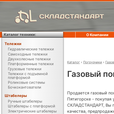
СКЛАДСТАНДАРТ
Каталог техники:
О Компании
Тележки
Гидравлические тележки
Самоходные тележки
Двухколесные тележки
Каталог
›
Погрузчики
›
Газо
Платформенные тележки
Грузовые тележки
Газовый пог
Тележки с подъемной
платформой
Роликовые системы
Бочкокантователи
Продается газовый погр
Штабелеры
Пятигорске - покупая
Ручные штабелеры
СКЛАДСТАНДАРТ, Вы по
Штабелеры с платформой
качества, предпродаж
Электрические штабелеры