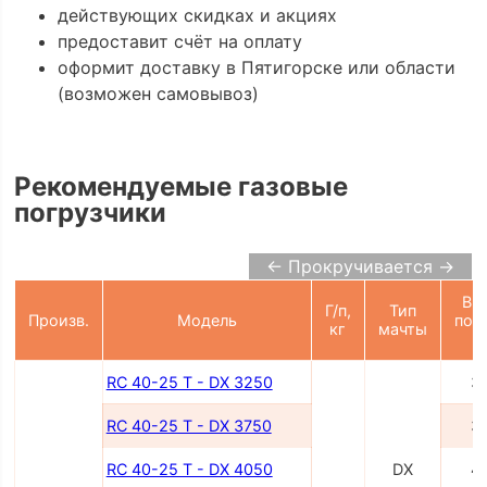
действующих скидках и акциях
предоставит счёт на оплату
оформит доставку в Пятигорске или области
(возможен самовывоз)
Рекомендуемые газовые
погрузчики
← Прокручивается →
Вы
Г/п,
Тип
Произв.
Модель
под
кг
мачты
RC 40-25 T - DX 3250
3
RC 40-25 T - DX 3750
3
RC 40-25 T - DX 4050
DX
4