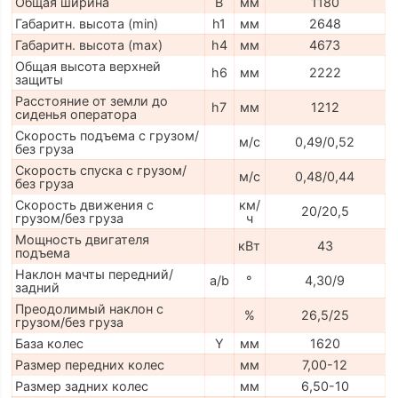
Общая ширина
B
мм
1180
Габаритн. высота (min)
h1
мм
2648
Габаритн. высота (max)
h4
мм
4673
Общая высота верхней
h6
мм
2222
защиты
Расстояние от земли до
h7
мм
1212
сиденья оператора
Скорость подъема с грузом/
м/с
0,49/0,52
без груза
Скорость спуска с грузом/
м/с
0,48/0,44
без груза
Скорость движения с
км/
20/20,5
грузом/без груза
ч
Мощность двигателя
кВт
43
подъема
Наклон мачты передний/
a/b
°
4,30/9
задний
Преодолимый наклон с
%
26,5/25
грузом/без груза
База колес
Y
мм
1620
Размер передних колес
мм
7,00-12
Размер задних колес
мм
6,50-10