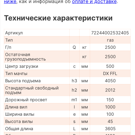
ниже
, как и информация об
оплате и доставке
.
Технические характеристики
Артикул
72244002532405
Тип
газ
Г/п
Q
кг
2500
Остаточная
кг
2500
грузоподъемность
Центр загрузки
c
мм
500
Тип мачты
DX FFL
Высота подъема
h3
мм
4050
Стандартный свободный
h2
мм
2012
подъем
Дорожный просвет
m1
мм
150
Длина вил
l
мм
1000
Ширина вилы
e
мм
100
Высота вилы
s
мм
45
Общая длина
L
мм
3605