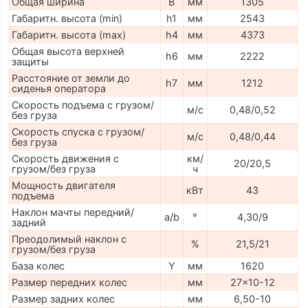
Общая ширина
B
мм
1305
Габаритн. высота (min)
h1
мм
2543
Габаритн. высота (max)
h4
мм
4373
Общая высота верхней
h6
мм
2222
защиты
Расстояние от земли до
h7
мм
1212
сиденья оператора
Скорость подъема с грузом/
м/с
0,48/0,52
без груза
Скорость спуска с грузом/
м/с
0,48/0,44
без груза
Скорость движения с
км/
20/20,5
грузом/без груза
ч
Мощность двигателя
кВт
43
подъема
Наклон мачты передний/
a/b
°
4,30/9
задний
Преодолимый наклон с
%
21,5/21
грузом/без груза
База колес
Y
мм
1620
Размер передних колес
мм
27x10-12
Размер задних колес
мм
6,50-10