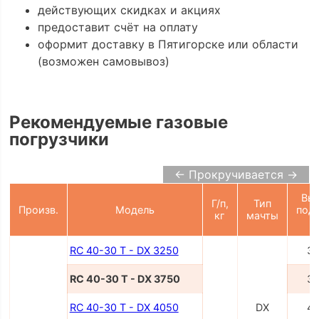
действующих скидках и акциях
предоставит счёт на оплату
оформит доставку в Пятигорске или области
(возможен самовывоз)
Рекомендуемые газовые
погрузчики
← Прокручивается →
Вы
Г/п,
Тип
Произв.
Модель
под
кг
мачты
RC 40-30 T - DX 3250
3
RC 40-30 T - DX 3750
3
RC 40-30 T - DX 4050
DX
4