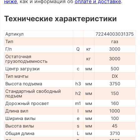
ниже
, как и информация об
оплате и доставке
.
Технические характеристики
Артикул
72244003031375
Тип
газ
Г/п
Q
кг
3000
Остаточная
кг
3000
грузоподъемность
Центр загрузки
c
мм
500
Тип мачты
DX
Высота подъема
h3
мм
3750
Стандартный свободный
h2
мм
150
подъем
Дорожный просвет
m1
мм
160
Длина вил
l
мм
1000
Ширина вилы
e
мм
100
Высота вилы
s
мм
45
Общая длина
L
мм
3710