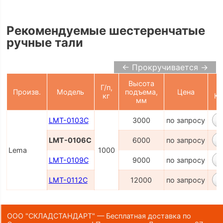
Рекомендуемые шестеренчатые
ручные тали
← Прокручивается →
Высота
Г/п,
Произв.
Модель
подъема,
Цена
кг
Ко
мм
LMT-0103C
3000
по запросу
LMT-0106C
6000
по запросу
Lema
1000
LMT-0109C
9000
по запросу
LMT-0112C
12000
по запросу
ООО "СКЛАДСТАНДАРТ" — Бесплатная доставка по