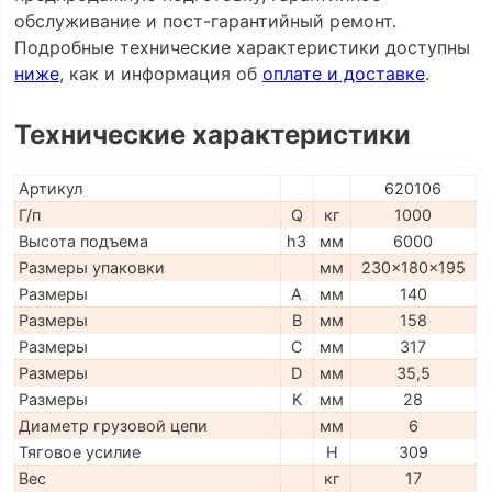
обслуживание и пост-гарантийный ремонт.
Подробные технические характеристики доступны
ниже
, как и информация об
оплате и доставке
.
Технические характеристики
Артикул
620106
Г/п
Q
кг
1000
Высота подъема
h3
мм
6000
Размеры упаковки
мм
230x180x195
Размеры
A
мм
140
Размеры
B
мм
158
Размеры
C
мм
317
Размеры
D
мм
35,5
Размеры
K
мм
28
Диаметр грузовой цепи
мм
6
Тяговое усилие
H
309
Вес
кг
17