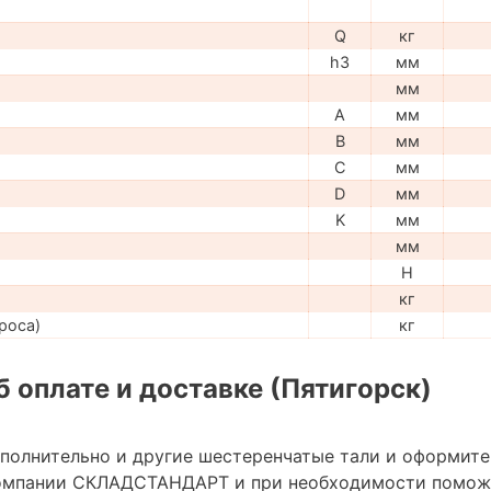
Q
кг
h3
мм
мм
A
мм
B
мм
C
мм
D
мм
K
мм
мм
H
кг
роса)
кг
 оплате и доставке (Пятигорск)
ополнительно и другие шестеренчатые тали и оформите
омпании СКЛАДСТАНДАРТ и при необходимости помож