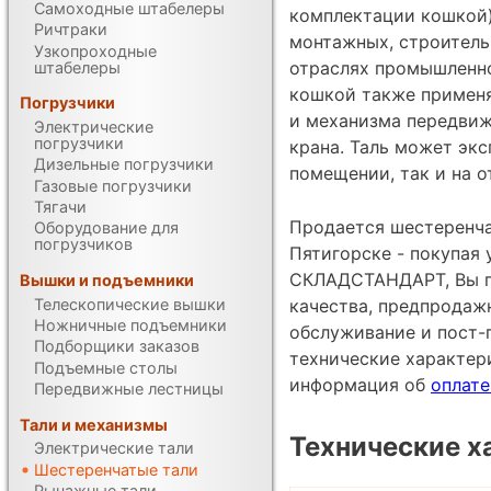
Самоходные штабелеры
комплектации кошкой)
Ричтраки
монтажных, строитель
Узкопроходные
отраслях промышленно
штабелеры
кошкой также применя
Погрузчики
и механизма передвиж
Электрические
погрузчики
крана. Таль может экс
Дизельные погрузчики
помещении, так и на о
Газовые погрузчики
Тягачи
Продается шестеренча
Оборудование для
погрузчиков
Пятигорске - покупая
СКЛАДСТАНДАРТ, Вы по
Вышки и подъемники
Телескопические вышки
качества, предпродаж
Ножничные подъемники
обслуживание и пост-
Подборщики заказов
технические характе
Подъемные столы
информация об
оплате
Передвижные лестницы
Тали и механизмы
Технические х
Электрические тали
Шестеренчатые тали
Рычажные тали