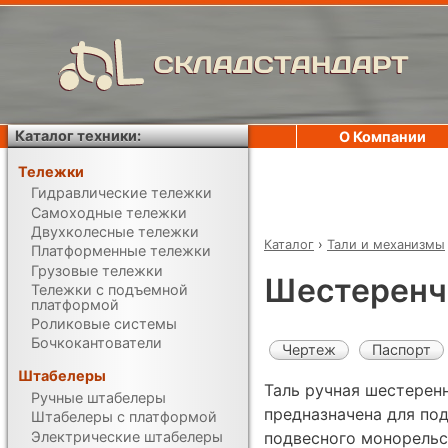
СКЛАДСТАНДАРТ
Каталог техники:
О Компании
Тележки
Гидравлические тележки
Самоходные тележки
Двухколесные тележки
Каталог
›
Тали и механизмы
Платформенные тележки
Грузовые тележки
Шестеренч
Тележки с подъемной
платформой
Роликовые системы
Бочкокантователи
Чертеж
Паспорт
Штабелеры
Таль ручная шестеренн
Ручные штабелеры
предназначена для под
Штабелеры с платформой
Электрические штабелеры
подвесного монорельс