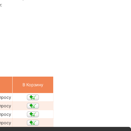
:
В Корзину
просу
просу
просу
просу