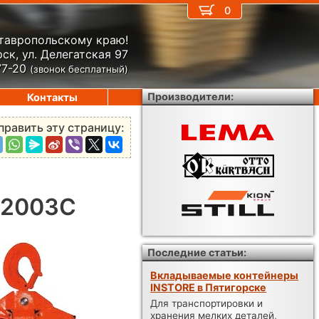
0
Ставропольскому краю!
ск, ул. Делегатская 97
77-20
(звонок бесплатный)
Производители:
Контакты
править эту страницу:
-2003C
Последние статьи:
Вкладываемые контейнеры
INSTORE в Пятигорске
Для транспортировки и
хранения мелких деталей,