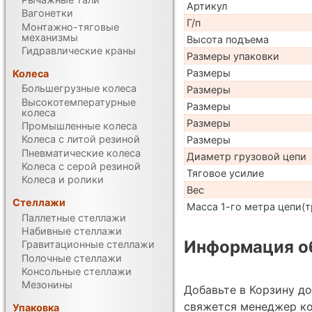
Артикул
Вагонетки
Г/п
Монтажно-тяговые
механизмы
Высота подъема
Гидравлические краны
Размеры упаковки
Размеры
Колеса
Большегрузные колеса
Размеры
Высокотемпературные
Размеры
колеса
Размеры
Промышленные колеса
Колеса с литой резиной
Размеры
Пневматические колеса
Диаметр грузовой цепи
Колеса с серой резиной
Тяговое усилие
Колеса и ролики
Вес
Стеллажи
Масса 1-го метра цепи(т
Паллетные стеллажи
Набивные стеллажи
Информация об
Гравитационные стеллажи
Полочные стеллажи
Консольные стеллажи
Мезонины
Добавьте в Корзину д
свяжется менеджер к
Упаковка