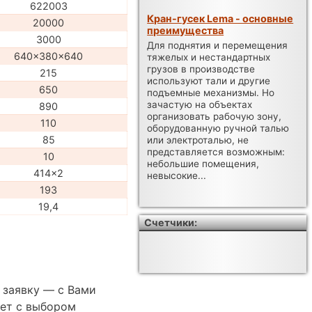
622003
Кран-гусек Lema - основные
20000
преимущества
3000
Для поднятия и перемещения
640x380x640
тяжелых и нестандартных
грузов в производстве
215
используют тали и другие
650
подъемные механизмы. Но
зачастую на объектах
890
организовать рабочую зону,
110
оборудованную ручной талью
85
или электроталью, не
представляется возможным:
10
небольшие помещения,
414x2
невысокие...
193
19,4
Счетчики:
 заявку — с Вами
ет с выбором