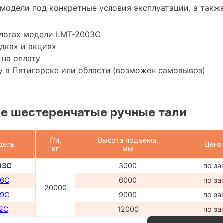
модели под конкретные условия эксплуатации, а также
алогах модели LMT-2003C
дках и акциях
 на оплату
 в Пятигорске или области (возможен самовывоз)
е шестеренчатые ручные тали
Г/п,
Высота подъема,
дель
Цена
кг
мм
03C
3000
по за
06C
6000
по за
20000
09C
9000
по за
2C
12000
по за