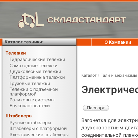
СКЛАДСТАНДАРТ
Каталог техники:
О Компании
Тележки
Гидравлические тележки
Самоходные тележки
Двухколесные тележки
Каталог
›
Тали и механизмы
Платформенные тележки
Грузовые тележки
Электричес
Тележки с подъемной
платформой
Роликовые системы
Бочкокантователи
Паспорт
Штабелеры
Вагонетка для электр
Ручные штабелеры
двухскоростным двига
Штабелеры с платформой
Электрические штабелеры
соединительной планк