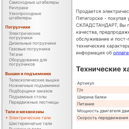
Самоходные штабелеры
Ричтраки
Продается электричес
Узкопроходные
штабелеры
Пятигорске - покупая
СКЛАДСТАНДАРТ, Вы по
Погрузчики
качества, предпродаж
Электрические
погрузчики
обслуживание и пост-
Дизельные погрузчики
технические характе
Газовые погрузчики
информация об
оплате
Тягачи
Оборудование для
погрузчиков
Технические х
Вышки и подъемники
Телескопические вышки
Артикул
Ножничные подъемники
Г/п
Подборщики заказов
Подъемные столы
Ширина балки
Передвижные лестницы
Питание
Мощность двигателя дв
Тали и механизмы
Скорость передвижения 
Электрические тали
Шестеренчатые тали
Рычажные тали