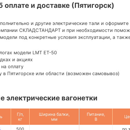
 оплате и доставке (Пятигорск)
ополнительно и другие электрические тали и оформите
омпании СКЛАДСТАНДАРТ и при необходимости помож
модели под конкретные условия эксплуатации, а также
логах модели LMT ET-50
дках и акциях
 на оплату
 в Пятигорске или области (возможен самовывоз)
 электрические вагонетки
Г/п,
Ширина балки,
Питание,
ь
Це
кг
мм
В
5
500
по 