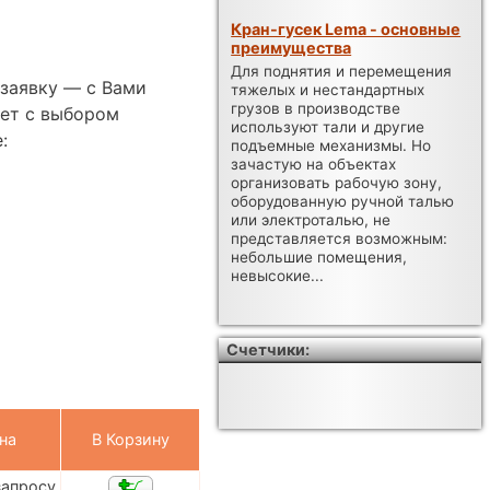
Кран-гусек Lema - основные
преимущества
Для поднятия и перемещения
 заявку — с Вами
тяжелых и нестандартных
грузов в производстве
ет с выбором
используют тали и другие
:
подъемные механизмы. Но
зачастую на объектах
организовать рабочую зону,
оборудованную ручной талью
или электроталью, не
представляется возможным:
небольшие помещения,
невысокие...
Счетчики:
на
В Корзину
запросу