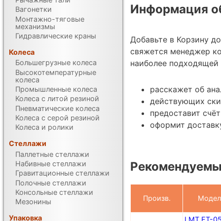
Информация об
Вагонетки
Монтажно-тяговые
механизмы
Гидравлические краны
Добавьте в Корзину д
свяжется менеджер к
Колеса
наиболее подходящей 
Большегрузные колеса
Высокотемпературные
колеса
расскажет об ана
Промышленные колеса
Колеса с литой резиной
действующих ски
Пневматические колеса
предоставит счёт
Колеса с серой резиной
оформит доставку
Колеса и ролики
Стеллажи
Паллетные стеллажи
Набивные стеллажи
Рекомендуемые
Гравитационные стеллажи
Полочные стеллажи
Консольные стеллажи
Произв.
Модел
Мезонины
Упаковка
LMT ET-0