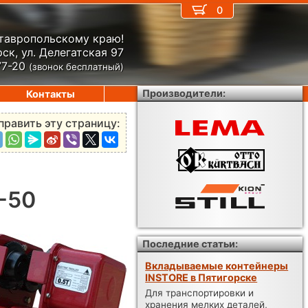
0
Ставропольскому краю!
ск, ул. Делегатская 97
77-20
(звонок бесплатный)
Производители:
Контакты
править эту страницу:
-50
Последние статьи:
Вкладываемые контейнеры
INSTORE в Пятигорске
Для транспортировки и
хранения мелких деталей,