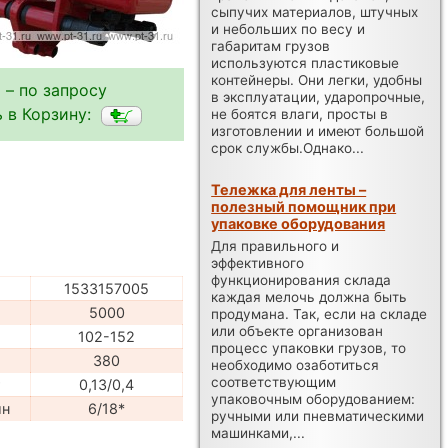
сыпучих материалов, штучных
и небольших по весу и
габаритам грузов
используются пластиковые
контейнеры. Они легки, удобны
 – по запросу
в эксплуатации, ударопрочные,
 в Корзину:
не боятся влаги, просты в
изготовлении и имеют большой
срок службы.Однако...
Тележка для ленты –
полезный помощник при
упаковке оборудования
Для правильного и
эффективного
функционирования склада
1533157005
каждая мелочь должна быть
5000
продумана. Так, если на складе
или объекте организован
102-152
процесс упаковки грузов, то
380
необходимо озаботиться
соответствующим
т
0,13/0,4
упаковочным оборудованием:
ин
6/18*
ручными или пневматическими
машинками,...