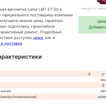
кая вагонетка Lema LMT ET-50 в
 у официального поставщика компании
лучаете низкие цены, гарантию
Цена
ную подготовку, гарантийное
Добавить
гарантийный ремонт. Подробные
ристики доступны
ниже
, как и
 и доставке
.
арактеристики
Q
кг
мм
В
ижения
кВ
(микро/номинальная)
м/м