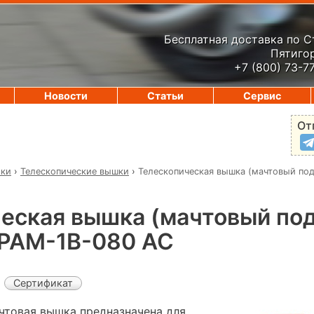
Бесплатная доставка по 
Пятигор
+7 (800) 73-7
Новости
Статьи
Сервис
От
ики
›
Телескопические вышки
›
Телескопическая вышка (мачтовый по
еская вышка (мачтовый по
PAM-1B-080 AC
Сертификат
товая вышка предназначена для