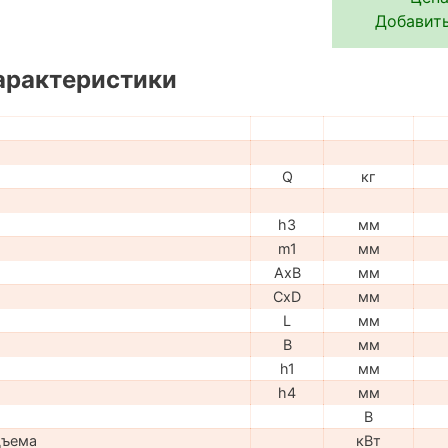
Добавить
арактеристики
Q
кг
h3
мм
m1
мм
AxB
мм
CxD
мм
L
мм
B
мм
h1
мм
h4
мм
В
дъема
кВт