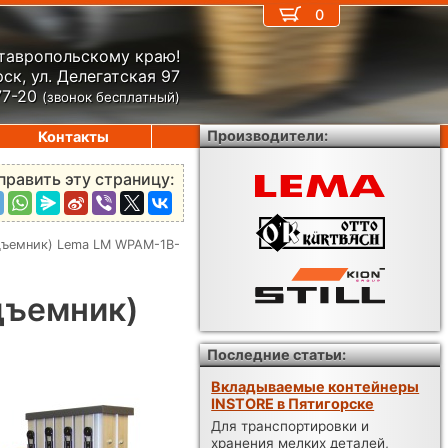
0
Ставропольскому краю!
ск, ул. Делегатская 97
77-20
(звонок бесплатный)
Производители:
Контакты
править эту страницу:
дъемник) Lema LM WPAM-1B-
дъемник)
Последние статьи:
Вкладываемые контейнеры
INSTORE в Пятигорске
Для транспортировки и
хранения мелких деталей,