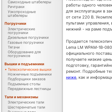
Самоходные штабелеры
работы одного челове
Ричтраки
для эксплуатации в з
Узкопроходные
штабелеры
от сети 220 В. Укомп
пультами управления, 
Погрузчики
нижний - на раме под
Электрические
погрузчики
Дизельные погрузчики
Продается телескопич
Газовые погрузчики
Lema LM WPAM-1B-080 
Тягачи
Оборудование для
официального постав
погрузчиков
получаете низкие цен
Вышки и подъемники
подготовку, гарантий
Телескопические вышки
ремонт. Подробные те
Ножничные подъемники
ниже
, как и информац
Подборщики заказов
Подъемные столы
Передвижные лестницы
Тали и механизмы
Электрические тали
Шестеренчатые тали
Рычажные тали