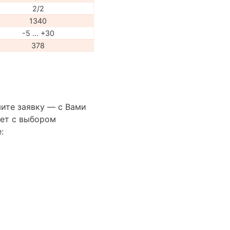
2/2
1340
-5 … +30
378
ите заявку — с Вами
ет с выбором
: