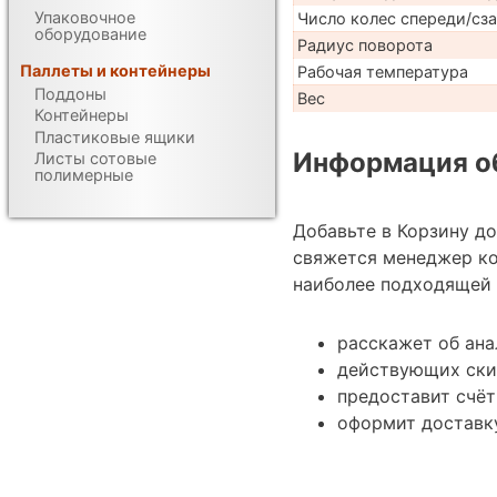
Упаковочное
Число колес спереди/сз
оборудование
Радиус поворота
Паллеты и контейнеры
Рабочая температура
Поддоны
Вес
Контейнеры
Пластиковые ящики
Информация об
Листы сотовые
полимерные
Добавьте в Корзину д
свяжется менеджер к
наиболее подходящей 
расскажет об ан
действующих ски
предоставит счёт
оформит доставку