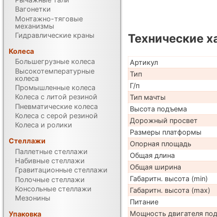
Вагонетки
Монтажно-тяговые
механизмы
Гидравлические краны
Технические х
Колеса
Большегрузные колеса
Артикул
Высокотемпературные
Тип
колеса
Г/п
Промышленные колеса
Колеса с литой резиной
Тип мачты
Пневматические колеса
Высота подъема
Колеса с серой резиной
Дорожный просвет
Колеса и ролики
Размеры платформы
Стеллажи
Опорная площадь
Паллетные стеллажи
Общая длина
Набивные стеллажи
Общая ширина
Гравитационные стеллажи
Габаритн. высота (min)
Полочные стеллажи
Консольные стеллажи
Габаритн. высота (max)
Мезонины
Питание
Мощность двигателя по
Упаковка