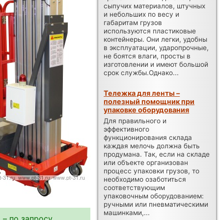
сыпучих материалов, штучных
и небольших по весу и
габаритам грузов
используются пластиковые
контейнеры. Они легки, удобны
в эксплуатации, ударопрочные,
не боятся влаги, просты в
изготовлении и имеют большой
срок службы.Однако...
Тележка для ленты –
полезный помощник при
упаковке оборудования
Для правильного и
эффективного
функционирования склада
каждая мелочь должна быть
продумана. Так, если на складе
или объекте организован
процесс упаковки грузов, то
необходимо озаботиться
соответствующим
упаковочным оборудованием:
ручными или пневматическими
машинками,...
 – по запросу