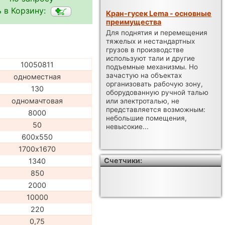
 в Корзину:
Кран-гусек Lema - основные
преимущества
Для поднятия и перемещения
тяжелых и нестандартных
грузов в производстве
используют тали и другие
10050811
подъемные механизмы. Но
зачастую на объектах
одноместная
организовать рабочую зону,
130
оборудованную ручной талью
одномачтовая
или электроталью, не
представляется возможным:
8000
небольшие помещения,
50
невысокие...
600х550
1700х1670
Счетчики:
1340
850
2000
10000
220
0,75