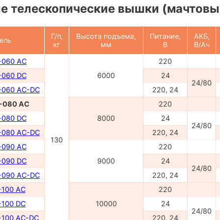
е телескопические вышки (мачтовы
Г/п,
Высота подъема,
Питание,
АКБ,
ель
кг
мм
В
В/Ач
-060 AC
220
-060 DC
6000
24
24/80
-060 AC-DC
220, 24
-080 AC
220
-080 DC
8000
24
24/80
-080 AC-DC
220, 24
130
-090 AC
220
-090 DC
9000
24
24/80
-090 AC-DC
220, 24
100 AC
220
100 DC
10000
24
24/80
100 AC-DC
220, 24