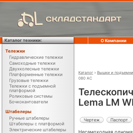
СКЛАДСТАНДАРТ
Каталог техники:
О Компании
Тележки
Гидравлические тележки
Самоходные тележки
Двухколесные тележки
Каталог
›
Вышки и подъемн
Платформенные тележки
080 AC
Грузовые тележки
Тележки с подъемной
Телескопич
платформой
Роликовые системы
Lema LM W
Бочкокантователи
Штабелеры
Ручные штабелеры
Чертеж
Паспорт
Штабелеры с платформой
Электрические штабелеры
Несамоходная одномач