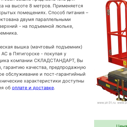
ка на высоте 8 метров. Применяется
акрытых помещениях. Способ питания –
лектована двумя параллельными
верхний - на подъемной люльке,
ъемника.
еская вышка (мачтовый подъемник)
AC в Пятигорске - покупая у
щика компании СКЛАДСТАНДАРТ, Вы
ы, гарантию качества, предпродажную
ное обслуживание и пост-гарантийный
хнические характеристики доступны
ия об
оплате и доставке
.
Цена