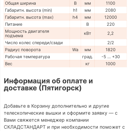
Общая ширина
B
мм
1100
Габаритн. высота (min)
h1
мм
2080
Габаритн. высота (max)
h4
мм
12000
Питание
В
220
Мощность двигателя
кВт
2,2
подъема
Число колес спереди/сзади
2/2
Радиус поворота
Wa
мм
1820
Рабочая температура
град.
-5 … +30
Вес
кг
1000
Информация об оплате и
доставке (Пятигорск)
Добавьте в Корзину дополнительно и другие
телескопические вышки и оформите заявку — с
Вами свяжется менеджер компании
СКЛАДСТАНДАРТ и при необходимости поможет с