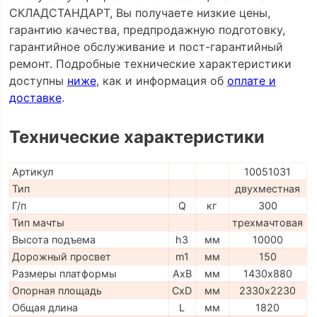
СКЛАДСТАНДАРТ, Вы получаете низкие цены,
гарантию качества, предпродажную подготовку,
гарантийное обслуживание и пост-гарантийный
ремонт. Подробные технические характеристики
доступны
ниже
, как и информация об
оплате и
доставке
.
Технические характеристики
Артикул
10051031
Тип
двухместная
Г/п
Q
кг
300
Тип мачты
трехмачтовая
Высота подъема
h3
мм
10000
Дорожный просвет
m1
мм
150
Размеры платформы
AxB
мм
1430х880
Опорная площадь
CxD
мм
2330х2230
Общая длина
L
мм
1820