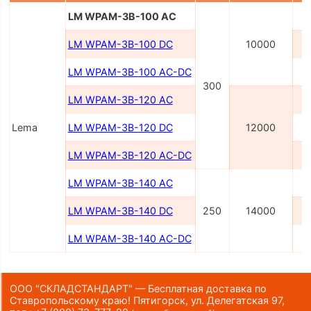
LM WPAM-3B-100 AC
LM WPAM-3B-100 DC
10000
LM WPAM-3B-100 AC-DC
2
300
LM WPAM-3B-120 AC
Lema
LM WPAM-3B-120 DC
12000
LM WPAM-3B-120 AC-DC
2
LM WPAM-3B-140 AC
LM WPAM-3B-140 DC
250
14000
LM WPAM-3B-140 AC-DC
2
ООО "СКЛАДСТАНДАРТ" — Бесплатная доставка по
Ставропольскому краю! Пятигорск, ул. Делегатская 97,