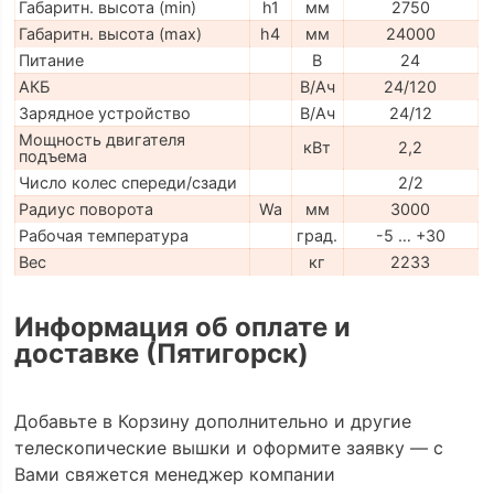
Габаритн. высота (min)
h1
мм
2750
Габаритн. высота (max)
h4
мм
24000
Питание
В
24
АКБ
В/Ач
24/120
Зарядное устройство
В/Ач
24/12
Мощность двигателя
кВт
2,2
подъема
Число колес спереди/сзади
2/2
Радиус поворота
Wa
мм
3000
Рабочая температура
град.
-5 … +30
Вес
кг
2233
Информация об оплате и
доставке (Пятигорск)
Добавьте в Корзину дополнительно и другие
телескопические вышки и оформите заявку — с
Вами свяжется менеджер компании