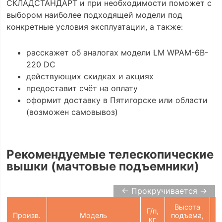
СКЛАДСТАНДАРТ и при необходимости поможет с
выбором наиболее подходящей модели под
конкретные условия эксплуатации, а также:
расскажет об аналогах модели LM WPAM-6B-
220 DC
действующих скидках и акциях
предоставит счёт на оплату
оформит доставку в Пятигорске или области
(возможен самовывоз)
Рекомендуемые телескопические
вышки (мачтовые подъемники)
← Прокручивается →
Высота
Г/п,
П
Произв.
Модель
подъема,
кг