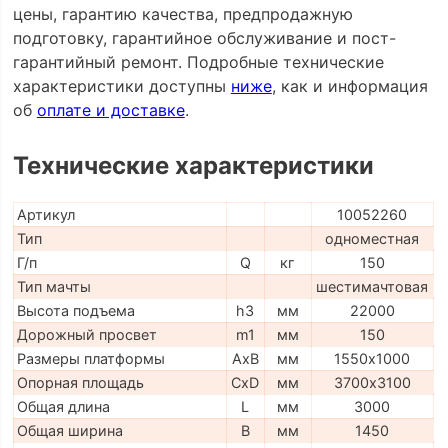
цены, гарантию качества, предпродажную
подготовку, гарантийное обслуживание и пост-
гарантийный ремонт. Подробные технические
характеристики доступны
ниже
, как и информация
об
оплате и доставке
.
Технические характеристики
Артикул
10052260
Тип
одноместная
Г/п
Q
кг
150
Тип мачты
шестимачтовая
Высота подъема
h3
мм
22000
Дорожный просвет
m1
мм
150
Размеры платформы
AxB
мм
1550х1000
Опорная площадь
CxD
мм
3700х3100
Общая длина
L
мм
3000
Общая ширина
B
мм
1450