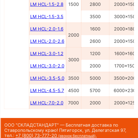
LM HCL-1.5-2.8
1500
2800
2000x150
LM HCL-1.5-3.5
3500
3000x150
LM HCL-2.0-1.6
1600
2000x180
2000
LM HCL-2.0-2.6
2600
2000x150
LM HCL-3.0-1.2
1200
1600x1600
3000
LM HCL-3.0-2.0
2000
1700x1500
LM HCL-3.5-5.0
3500
5000
3500x200
LM HCL-4.5-5.7
4500
5700
6000x230
LM HCL-7.0-2.0
7000
2000
2000x125
ООО "СКЛАДСТАНДАРТ" — Бесплатная доставка по
Ставропольскому краю! Пятигорск, ул. Делегатская 97,
тел.:
+7 (800) 73-777-20
,
(звонок бесплатный)