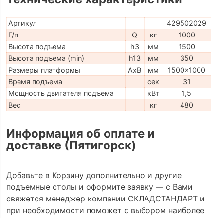
Артикул
429502029
Г/п
Q
кг
1000
Высота подъема
h3
мм
1500
Высота подъема (min)
h13
мм
350
Размеры платформы
AxB
мм
1500x1000
Время подъема
сек
31
Мощность двигателя подъема
кВт
1,5
Вес
кг
480
Информация об оплате и
доставке (Пятигорск)
Добавьте в Корзину дополнительно и другие
подъемные столы и оформите заявку — с Вами
свяжется менеджер компании СКЛАДСТАНДАРТ и
при необходимости поможет с выбором наиболее