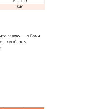
-5 … +30
1549
ите заявку — с Вами
ет с выбором
: