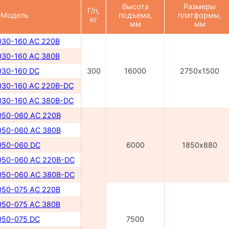
Высота
Размеры
Г/п,
Модель
подъема,
платформы,
кг
мм
мм
30-160 AC 220В
30-160 AC 380В
30-160 DC
300
16000
2750х1500
30-160 AC 220B-DC
30-160 AC 380B-DC
50-060 AC 220B
50-060 AC 380B
50-060 DC
6000
1850х880
50-060 AC 220В-DC
50-060 AC 380В-DC
50-075 AC 220В
50-075 AC 380В
50-075 DC
7500