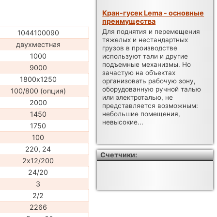
Кран-гусек Lema - основные
преимущества
Для поднятия и перемещения
1044100090
тяжелых и нестандартных
двухместная
грузов в производстве
1000
используют тали и другие
подъемные механизмы. Но
9000
зачастую на объектах
1800х1250
организовать рабочую зону,
оборудованную ручной талью
100/800 (опция)
или электроталью, не
2000
представляется возможным:
1450
небольшие помещения,
невысокие...
1750
100
220, 24
Счетчики:
2х12/200
24/20
3
2/2
2266