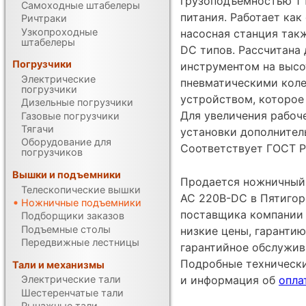
грузоподъемностью 1 
Самоходные штабелеры
питания. Работает как 
Ричтраки
Узкопроходные
насосная станция так
штабелеры
DC типов. Рассчитана 
Погрузчики
инструментом на высо
Электрические
пневматическими кол
погрузчики
устройством, которое 
Дизельные погрузчики
Для увеличения рабоч
Газовые погрузчики
Тягачи
установки дополнител
Оборудование для
Соответствует ГОСТ Р
погрузчиков
Вышки и подъемники
Продается ножничный
Телескопические вышки
AC 220B-DC в Пятигор
Ножничные подъемники
поставщика компании
Подборщики заказов
Подъемные столы
низкие цены, гарантию
Передвижные лестницы
гарантийное обслужив
Подробные техническ
Тали и механизмы
Электрические тали
и информация об
опла
Шестеренчатые тали
Рычажные тали