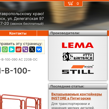
0
Ставропольскому краю!
ск, ул. Делегатская 97
77-20
(звонок бесплатный)
Производители:
Контакты
править эту страницу:
-B-100-090 AC 220B-DC
-B-100-
Последние статьи:
Вкладываемые контейнеры
INSTORE в Пятигорске
Для транспортировки и
хранения мелких деталей,