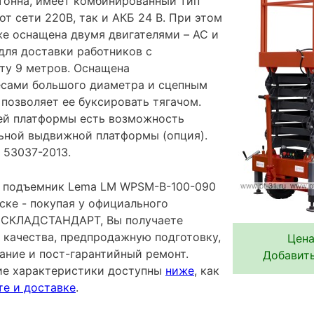
тонна, имеет комбинированный тип
от сети 220В, так и АКБ 24 В. При этом
же оснащена двумя двигателями – AC и
для доставки работников с
ту 9 метров. Оснащена
есами большого диаметра и сцепным
позволяет ее буксировать тягачом.
ей платформы есть возможность
ьной выдвижной платформы (опция).
 53037-2013.
 подъемник Lema LM WPSM-B-100-090
ске - покупая у официального
 СКЛАДСТАНДАРТ, Вы получаете
 качества, предпродажную подготовку,
Цена
ание и пост-гарантийный ремонт.
Добавить
ие характеристики доступны
ниже
, как
те и доставке
.