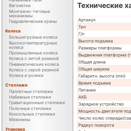
Технические х
Вагонетки
Монтажно-тяговые
механизмы
Артикул
Гидравлические краны
Тип
Колеса
Г/п
Большегрузные колеса
Высота подъема
Высокотемпературные
колеса
Размеры платформы
Промышленные колеса
Выдвижная платформа (г
Колеса с литой резиной
Общая длина
Пневматические колеса
Общая ширина
Колеса с серой резиной
Колеса и ролики
Габаритн. высота (min)
Время подъема
Стеллажи
Питание
Паллетные стеллажи
Набивные стеллажи
АКБ
Гравитационные стеллажи
Зарядное устройство
Полочные стеллажи
Мощность двигателя по
Консольные стеллажи
Число колес спереди/сз
Мезонины
Радиус поворота
Упаковка