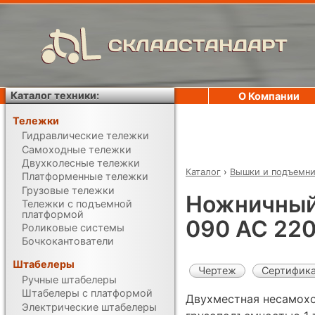
СКЛАДСТАНДАРТ
Каталог техники:
О Компании
Тележки
Гидравлические тележки
Самоходные тележки
Двухколесные тележки
Каталог
›
Вышки и подъемн
Платформенные тележки
Грузовые тележки
Ножничный
Тележки с подъемной
платформой
090 AC 22
Роликовые системы
Бочкокантователи
Штабелеры
Чертеж
Сертифик
Ручные штабелеры
Штабелеры с платформой
Двухместная несамох
Электрические штабелеры