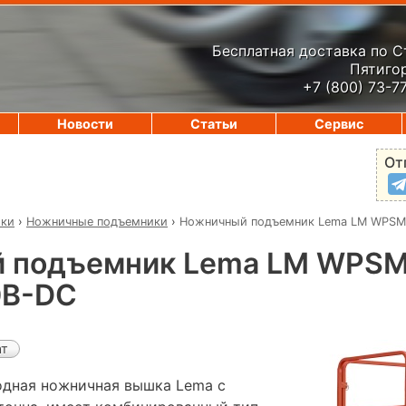
Бесплатная доставка по 
Пятигор
+7 (800) 73-7
Новости
Статьи
Сервис
От
ики
›
Ножничные подъемники
›
Ножничный подъемник Lema LM WPSM
 подъемник Lema LM WPSM
0B-DC
ат
одная ножничная вышка Lema с