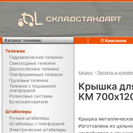
СКЛАДСТАНДАРТ
Каталог техники:
О Компании
Тележки
Гидравлические тележки
Самоходные тележки
Двухколесные тележки
Каталог
›
Паллеты и контей
Платформенные тележки
Грузовые тележки
Крышка для
Тележки с подъемной
платформой
КМ 700х12
Роликовые системы
Бочкокантователи
Штабелеры
Ручные штабелеры
Крышка металлическая
Штабелеры с платформой
Изготовлена из цельно
Электрические штабелеры
контейнеров с крышко