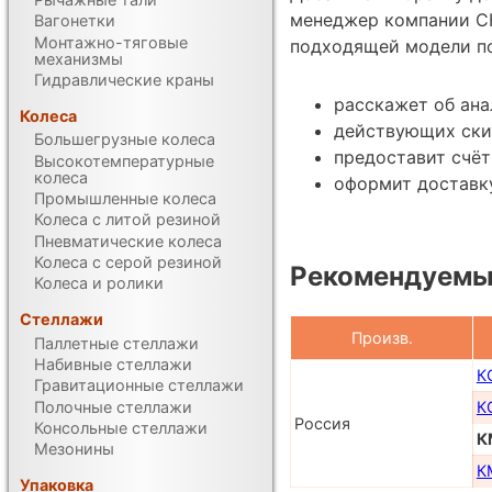
менеджер компании С
Вагонетки
Монтажно-тяговые
подходящей модели по
механизмы
Гидравлические краны
расскажет об ана
Колеса
действующих ски
Большегрузные колеса
предоставит счёт
Высокотемпературные
колеса
оформит доставку
Промышленные колеса
Колеса с литой резиной
Пневматические колеса
Колеса с серой резиной
Рекомендуемы
Колеса и ролики
Стеллажи
Произв.
Паллетные стеллажи
Набивные стеллажи
К
Гравитационные стеллажи
Полочные стеллажи
К
Россия
Консольные стеллажи
К
Мезонины
К
Упаковка