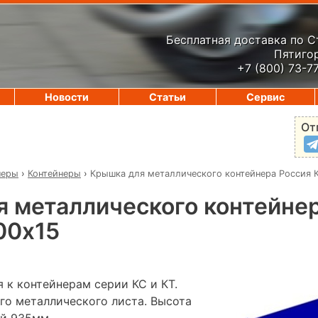
Бесплатная доставка по 
Пятигор
+7 (800) 73-7
Новости
Статьи
Сервис
От
неры
›
Контейнеры
›
Крышка для металлического контейнера Россия 
 металлического контейне
00х15
 к контейнерам серии КС и КТ.
го металлического листа. Высота
й 935мм.