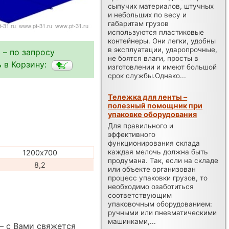
сыпучих материалов, штучных
и небольших по весу и
габаритам грузов
используются пластиковые
контейнеры. Они легки, удобны
в эксплуатации, ударопрочные,
 – по запросу
не боятся влаги, просты в
 в Корзину:
изготовлении и имеют большой
срок службы.Однако...
Тележка для ленты –
полезный помощник при
упаковке оборудования
Для правильного и
эффективного
функционирования склада
каждая мелочь должна быть
1200х700
продумана. Так, если на складе
8,2
или объекте организован
процесс упаковки грузов, то
необходимо озаботиться
соответствующим
упаковочным оборудованием:
ручными или пневматическими
машинками,...
— с Вами свяжется