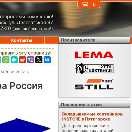
0
Ставропольскому краю!
ск, ул. Делегатская 97
77-20
(звонок бесплатный)
Производители:
Контакты
править эту страницу:
КМ 700х1200х15
ра Россия
Последние статьи:
Вкладываемые контейнеры
INSTORE в Пятигорске
Для транспортировки и
хранения мелких деталей,