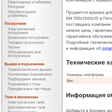
Самоходные штабелеры
Ричтраки
Узкопроходные
Продается крышка для
штабелеры
КМ 700х1200х15 в Пят
Погрузчики
поставщика компании
Электрические
низкие цены, гарантию
погрузчики
гарантийное обслужив
Дизельные погрузчики
Подробные техническ
Газовые погрузчики
Тягачи
и информация об
опла
Оборудование для
погрузчиков
Технические х
Вышки и подъемники
Телескопические вышки
Ножничные подъемники
Размеры платформы
Подборщики заказов
Вес
Подъемные столы
Передвижные лестницы
Информация об
Тали и механизмы
Электрические тали
Шестеренчатые тали
Добавьте в Корзину д
Рычажные тали