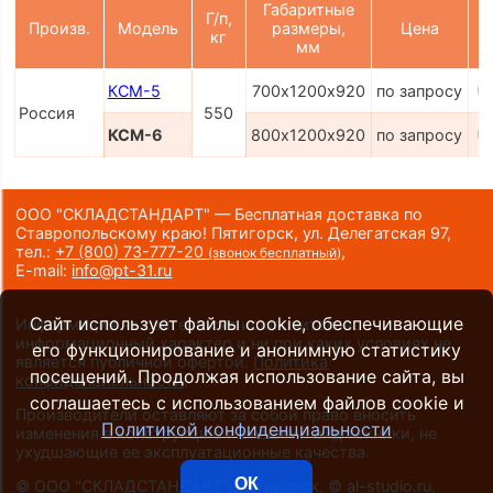
Габаритные
Г/п,
Произв.
Модель
размеры,
Цена
кг
К
мм
КСМ-5
700х1200х920
по запросу
Россия
550
КСМ-6
800х1200х920
по запросу
ООО "СКЛАДСТАНДАРТ" — Бесплатная доставка по
Ставропольскому краю! Пятигорск, ул. Делегатская 97,
тел.:
+7 (800) 73-777-20
,
(звонок бесплатный)
E-mail:
info@pt-31.ru
Сайт использует файлы cookie, обеспечивающие
Информация на сайте носит исключительно
информационный характер и ни при каких условиях не
его функционирование и анонимную статистику
является публичной офертой.
Политика
посещений. Продолжая использование сайта, вы
конфиденциальности
.
соглашаетесь с использованием файлов cookie и
Производители оставляют за собой право вносить
Политикой конфиденциальности
изменения в конструкцию и внешний вид техники, не
ухудшающие ее эксплуатационные качества.
ОК
©
ООО "СКЛАДСТАНДАРТ", Пятигорск
, ©
al-studio.ru
,