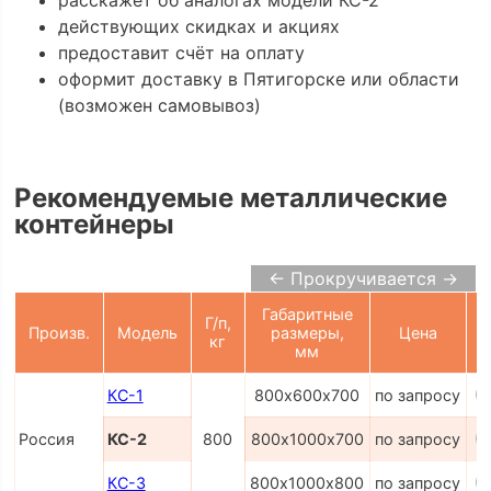
действующих скидках и акциях
предоставит счёт на оплату
оформит доставку в Пятигорске или области
(возможен самовывоз)
Рекомендуемые металлические
контейнеры
← Прокручивается →
Габаритные
Г/п,
Произв.
Модель
размеры,
Цена
кг
К
мм
КС-1
800х600х700
по запросу
Россия
КС-2
800
800х1000х700
по запросу
КС-3
800х1000х800
по запросу