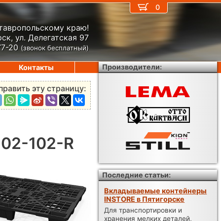
0
Ставропольскому краю!
ск, ул. Делегатская 97
77-20
(звонок бесплатный)
Производители:
Контакты
править эту страницу:
 02-102-R
Последние статьи:
Вкладываемые контейнеры
INSTORE в Пятигорске
Для транспортировки и
хранения мелких деталей,