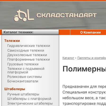
СКЛАДСТАНДАРТ
Каталог техники:
О Компании
Тележки
Гидравлические тележки
Самоходные тележки
Двухколесные тележки
Каталог
›
Паллеты и контей
Платформенные тележки
Грузовые тележки
Полимерный
Тележки с подъемной
платформой
Роликовые системы
Бочкокантователи
Предназначен для пере
Штабелеры
Специальная конструк
Ручные штабелеры
небольшом весе, а так
Штабелеры с платформой
транспортировке подд
Электрические штабелеры