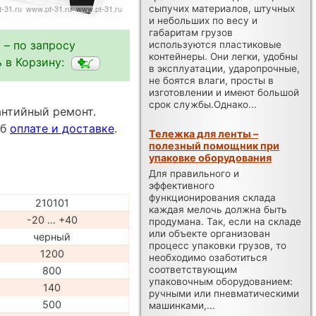
сыпучих материалов, штучных
и небольших по весу и
габаритам грузов
 – по запросу
используются пластиковые
контейнеры. Они легки, удобны
 в Корзину:
в эксплуатации, ударопрочные,
не боятся влаги, просты в
изготовлении и имеют большой
срок службы.Однако...
антийный ремонт.
об
оплате и доставке
.
Тележка для ленты –
полезный помощник при
упаковке оборудования
Для правильного и
эффективного
функционирования склада
210101
каждая мелочь должна быть
-20 … +40
продумана. Так, если на складе
или объекте организован
черный
процесс упаковки грузов, то
1200
необходимо озаботиться
соответствующим
800
упаковочным оборудованием:
140
ручными или пневматическими
500
машинками,...