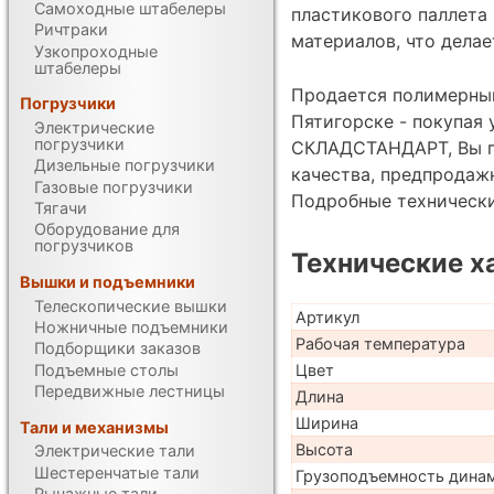
Самоходные штабелеры
пластикового паллета
Ричтраки
материалов, что делае
Узкопроходные
штабелеры
Продается полимерный
Погрузчики
Пятигорске - покупая
Электрические
погрузчики
СКЛАДСТАНДАРТ, Вы по
Дизельные погрузчики
качества, предпродаж
Газовые погрузчики
Подробные техническ
Тягачи
Оборудование для
погрузчиков
Технические х
Вышки и подъемники
Телескопические вышки
Артикул
Ножничные подъемники
Рабочая температура
Подборщики заказов
Подъемные столы
Цвет
Передвижные лестницы
Длина
Ширина
Тали и механизмы
Высота
Электрические тали
Шестеренчатые тали
Грузоподъемность дина
Рычажные тали