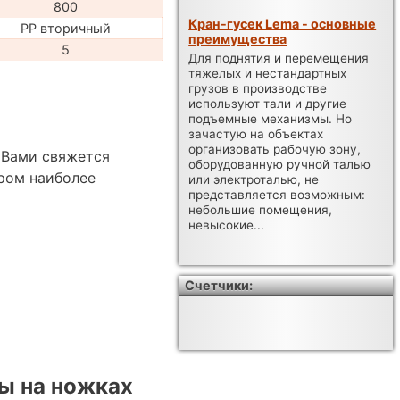
800
Кран-гусек Lema - основные
PP вторичный
преимущества
5
Для поднятия и перемещения
тяжелых и нестандартных
грузов в производстве
используют тали и другие
подъемные механизмы. Но
зачастую на объектах
организовать рабочую зону,
 Вами свяжется
оборудованную ручной талью
ром наиболее
или электроталью, не
представляется возможным:
небольшие помещения,
невысокие...
Счетчики:
ы на ножках