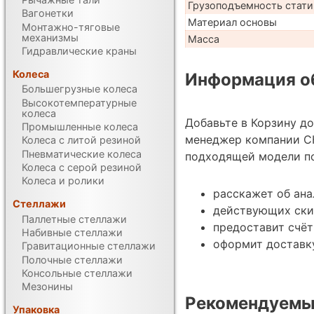
Грузоподъемность стати
Вагонетки
Материал основы
Монтажно-тяговые
механизмы
Масса
Гидравлические краны
Колеса
Информация об
Большегрузные колеса
Высокотемпературные
колеса
Добавьте в Корзину д
Промышленные колеса
менеджер компании С
Колеса с литой резиной
Пневматические колеса
подходящей модели по
Колеса с серой резиной
Колеса и ролики
расскажет об ана
Стеллажи
действующих ски
Паллетные стеллажи
предоставит счёт
Набивные стеллажи
оформит доставку
Гравитационные стеллажи
Полочные стеллажи
Консольные стеллажи
Мезонины
Рекомендуемы
Упаковка