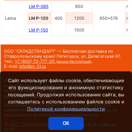
LM P-085
850
по
Lema
LM P-120
400
1200
650x576
по
LM P-150
1500
по
ООО "СКЛАДСТАНДАРТ" — Бесплатная доставка по
Ставропольскому краю! Пятигорск, ул. Делегатская 97,
тел.:
+7 (800) 73-777-20
,
(звонок бесплатный)
E-mail:
info@pt-31.ru
Сайт использует файлы cookie, обеспечивающие
Информация на сайте носит исключительно
информационный характер и ни при каких условиях не
его функционирование и анонимную статистику
является публичной офертой.
Политика
посещений. Продолжая использование сайта, вы
конфиденциальности
.
соглашаетесь с использованием файлов cookie и
Производители оставляют за собой право вносить
Политикой конфиденциальности
изменения в конструкцию и внешний вид техники, не
ухудшающие ее эксплуатационные качества.
ОК
©
ООО "СКЛАДСТАНДАРТ", Пятигорск
, ©
al-studio.ru
,
2026