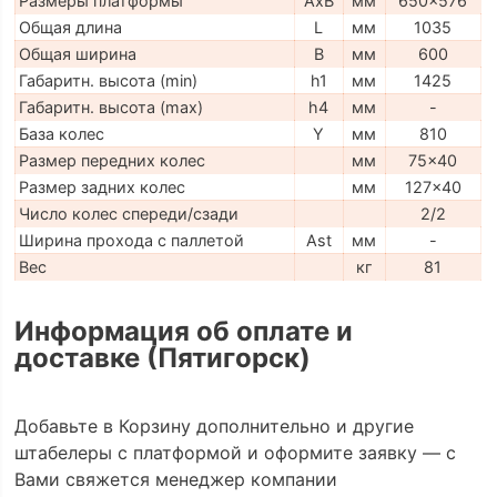
Размеры платформы
AxB
мм
650x576
Общая длина
L
мм
1035
Общая ширина
B
мм
600
Габаритн. высота (min)
h1
мм
1425
Габаритн. высота (max)
h4
мм
-
База колес
Y
мм
810
Размер передних колес
мм
75x40
Размер задних колес
мм
127x40
Число колес спереди/сзади
2/2
Ширина прохода с паллетой
Ast
мм
-
Вес
кг
81
Информация об оплате и
доставке (Пятигорск)
Добавьте в Корзину дополнительно и другие
штабелеры с платформой и оформите заявку — с
Вами свяжется менеджер компании