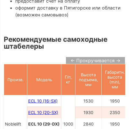
предоставит счёт на оплату
оформит доставку в Пятигорске или области
(возможен самовывоз)
Рекомендуемые самоходные
штабелеры
← Прокручивается →
Габаритн.
Высота
Г/п,
высота
Произв.
Модель
подъема,
кг
(min),
мм
мм
ECL 10 (16-SX)
1530
1950
ECL 10 (20-SX)
1930
2350
Noblelift
ECL 10 (29-DX)
1000
2840
1950