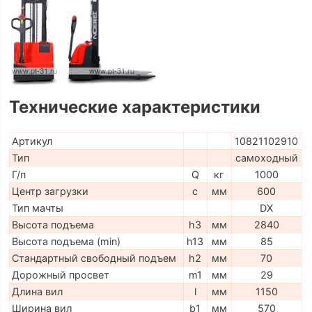
Технические характеристики
Артикул
10821102910
Тип
самоходный
Г/п
Q
кг
1000
Центр загрузки
c
мм
600
Тип мачты
DX
Высота подъема
h3
мм
2840
Высота подъема (min)
h13
мм
85
Стандартный свободный подъем
h2
мм
70
Дорожный просвет
m1
мм
29
Длина вил
l
мм
1150
Ширина вил
b1
мм
570