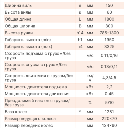
Ширина вилы
e
мм
150
Высота вилы
s
мм
60
Общая длина
L
мм
1800
Общая ширина
B
мм
800
Высота ручки
h14
мм
785-1300
Габаритн. высота (min)
h1
мм
1950
Габаритн. высота (max)
h4
мм
3325
Скорость подъема с грузом/без
м/с
0,11/0,16
груза
Скорость спуска с грузом/без
м/с
0,13/0,11
груза
Скорость движения с грузом/без
км/
4,3/4,5
груза
ч
Мощность двигателя подъема
кВт
2,2
Мощность двигателя движения
кВт
0,45
Преодолимый наклон с грузом/
%
5/10
без груза
База колес
Y
мм
1281
Размер ведущего колеса
мм
220x70
Размер передних колес
мм
124x60