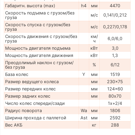
Габаритн. высота (max)
h4
мм
4470
Скорость подъема с грузом/без
м/с
0,141/0,212
груза
Скорость спуска с грузом/без
м/с
0,227/0,178
груза
Скорость движения с грузом/без
км/
6,0/6,0
груза
ч
Мощность двигателя подъема
кВт
3,0
Мощность двигателя движения
кВт
1,3
Преодолимый наклон с грузом/
%
6/12
без груза
База колес
Y
мм
1519
Размер ведущего колеса
мм
230x75
Размер передних колес
мм
124x60
Размер задних колес
мм
80х70
Число колес спереди/сзади
1x+2/4
Радиус поворота
Wa
мм
1806
Ширина прохода с паллетой
Ast
мм
2592
Вес АКБ
кг
288