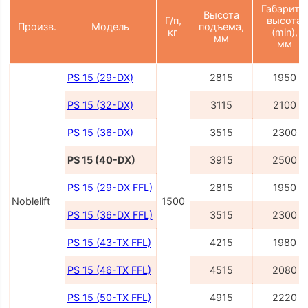
Габаритн.
Высота
Г/п,
высота
Произв.
Модель
подъема,
кг
(min),
мм
мм
PS 15 (29-DX)
2815
1950
PS 15 (32-DX)
3115
2100
PS 15 (36-DX)
3515
2300
PS 15 (40-DX)
3915
2500
PS 15 (29-DX FFL)
2815
1950
Noblelift
1500
PS 15 (36-DX FFL)
3515
2300
PS 15 (43-TX FFL)
4215
1980
PS 15 (46-TX FFL)
4515
2080
PS 15 (50-TX FFL)
4915
2220