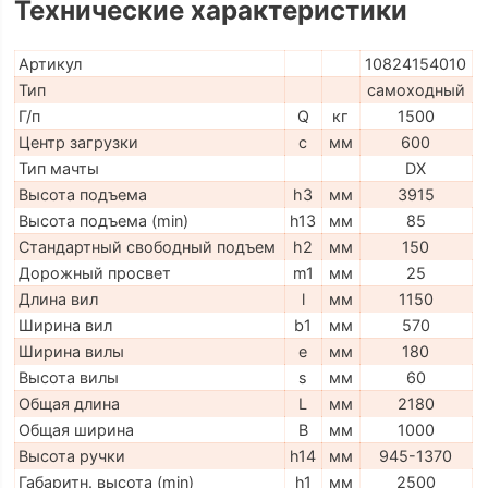
Технические характеристики
Артикул
10824154010
Тип
самоходный
Г/п
Q
кг
1500
Центр загрузки
c
мм
600
Тип мачты
DX
Высота подъема
h3
мм
3915
Высота подъема (min)
h13
мм
85
Стандартный свободный подъем
h2
мм
150
Дорожный просвет
m1
мм
25
Длина вил
l
мм
1150
Ширина вил
b1
мм
570
Ширина вилы
e
мм
180
Высота вилы
s
мм
60
Общая длина
L
мм
2180
Общая ширина
B
мм
1000
Высота ручки
h14
мм
945-1370
Габаритн. высота (min)
h1
мм
2500