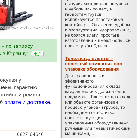
сыпучих материалов, штучных
и небольших по весу и
габаритам грузов
используются пластиковые
контейнеры. Они легки, удобны
в эксплуатации, ударопрочные,
не боятся влаги, просты в
изготовлении и имеют большой
 – по запросу
срок службы.Однако...
 в Корзину:
Тележка для ленты –
полезный помощник при
упаковке оборудования
Для правильного и
покупая у
эффективного
функционирования склада
цены, гарантию
каждая мелочь должна быть
антийный ремонт.
продумана. Так, если на складе
об
оплате и доставке
.
или объекте организован
процесс упаковки грузов, то
необходимо озаботиться
соответствующим
упаковочным оборудованием:
ручными или пневматическими
машинками,...
10827164640