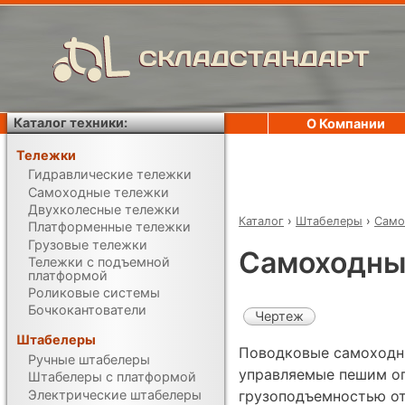
СКЛАДСТАНДАРТ
Каталог техники:
О Компании
Тележки
Гидравлические тележки
Самоходные тележки
Двухколесные тележки
Каталог
›
Штабелеры
›
Само
Платформенные тележки
Грузовые тележки
Самоходный
Тележки с подъемной
платформой
Роликовые системы
Бочкокантователи
Чертеж
Штабелеры
Поводковые самоходн
Ручные штабелеры
управляемые пешим о
Штабелеры с платформой
Электрические штабелеры
грузоподъемностью от