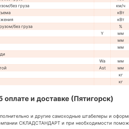
узом/без груза
км/ч
дъема
кВт
ижения
кВт
рузом/без груза
%
Y
мм
мм
мм
ади
Wa
мм
той
Ast
мм
кг
кг
 оплате и доставке (Пятигорск)
ополнительно и другие самоходные штабелеры и оформ
омпании СКЛАДСТАНДАРТ и при необходимости помож