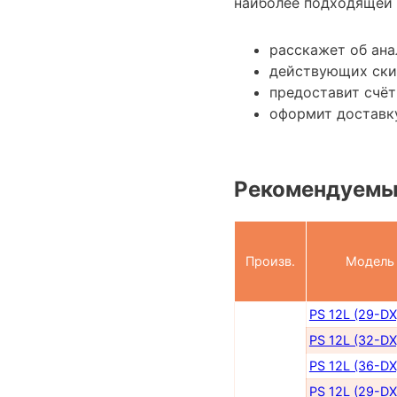
наиболее подходящей 
расскажет об ана
действующих ски
предоставит счёт
оформит доставку
Рекомендуемы
Произв.
Модель
PS 12L (29-DX
PS 12L (32-DX
PS 12L (36-DX
PS 12L (29-DX