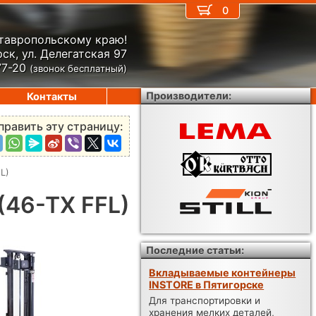
0
Ставропольскому краю!
ск, ул. Делегатская 97
77-20
(звонок бесплатный)
Производители:
Контакты
править эту страницу:
L)
(46-TX FFL)
Последние статьи:
Вкладываемые контейнеры
INSTORE в Пятигорске
Для транспортировки и
хранения мелких деталей,