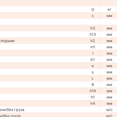
Q
кг
c
мм
h3
мм
h13
мм
 подъем
h2
мм
m1
мм
l
мм
b1
мм
e
мм
s
мм
L
мм
B
мм
h14
мм
h1
мм
h4
мм
ом/без груза
м/с
м/без груза
м/с