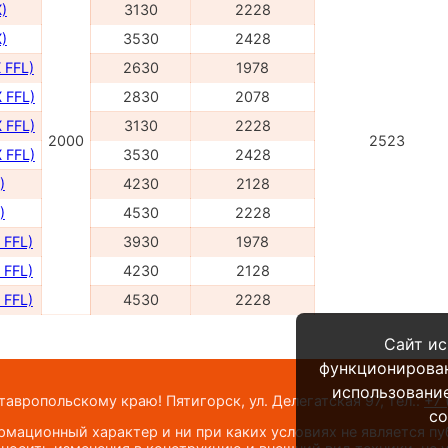
)
3130
2228
)
3530
2428
 FFL)
2630
1978
 FFL)
2830
2078
 FFL)
3130
2228
2000
2523
 FFL)
3530
2428
)
4230
2128
)
4530
2228
 FFL)
3930
1978
 FFL)
4230
2128
 FFL)
4530
2228
Сайт ис
функционирова
использование
вропольскому краю! Пятигорск, ул. Делегатская 97,
тел.:
+7 
co
мационный характер и ни при каких условиях не является п