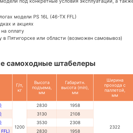
модели под конкретные условия эксплуатации, а также
логах модели PS 16L (46-TX FFL)
дках и акциях
 на оплату
 в Пятигорске или области (возможен самовывоз)
е самоходные штабелеры
Ширина
Высота
Габаритн.
Г/п,
прохода с
подъема,
высота (min),
кг
паллетой,
мм
мм
мм
)
2830
1958
)
3130
2108
)
3530
2308
1200
2322
 FFL)
2830
1958