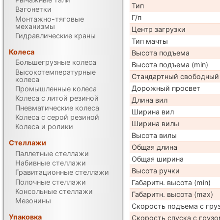
Тип
Вагонетки
Г/п
Монтажно-тяговые
механизмы
Центр загрузки
Гидравлические краны
Тип мачты
Колеса
Высота подъема
Большегрузные колеса
Высота подъема (min)
Высокотемпературные
Стандартный свободный
колеса
Дорожный просвет
Промышленные колеса
Колеса с литой резиной
Длина вил
Пневматические колеса
Ширина вил
Колеса с серой резиной
Ширина вилы
Колеса и ролики
Высота вилы
Стеллажи
Общая длина
Паллетные стеллажи
Общая ширина
Набивные стеллажи
Высота ручки
Гравитационные стеллажи
Полочные стеллажи
Габаритн. высота (min)
Консольные стеллажи
Габаритн. высота (max)
Мезонины
Скорость подъема с груз
Упаковка
Скорость спуска с грузо