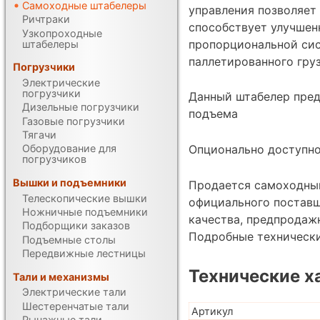
Самоходные штабелеры
управления позволяет
Ричтраки
способствует улучшен
Узкопроходные
пропорциональной си
штабелеры
паллетированного груз
Погрузчики
Электрические
погрузчики
Данный штабелер пред
Дизельные погрузчики
подъема
Газовые погрузчики
Тягачи
Опционально доступн
Оборудование для
погрузчиков
Вышки и подъемники
Продается самоходный 
Телескопические вышки
официального поставщ
Ножничные подъемники
качества, предпродаж
Подборщики заказов
Подробные техническ
Подъемные столы
Передвижные лестницы
Технические х
Тали и механизмы
Электрические тали
Шестеренчатые тали
Артикул
Рычажные тали