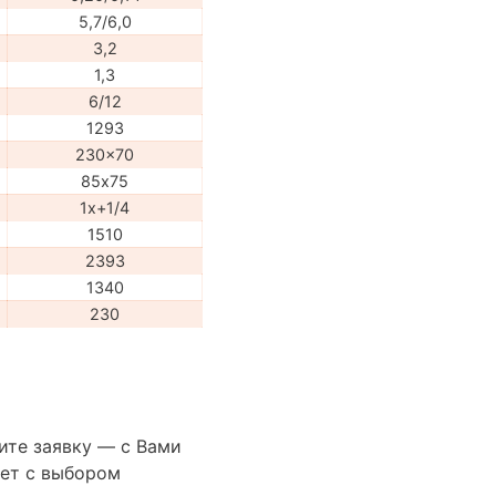
5,7/6,0
3,2
1,3
6/12
1293
230x70
85х75
1x+1/4
1510
2393
1340
230
ите заявку — с Вами
ет с выбором