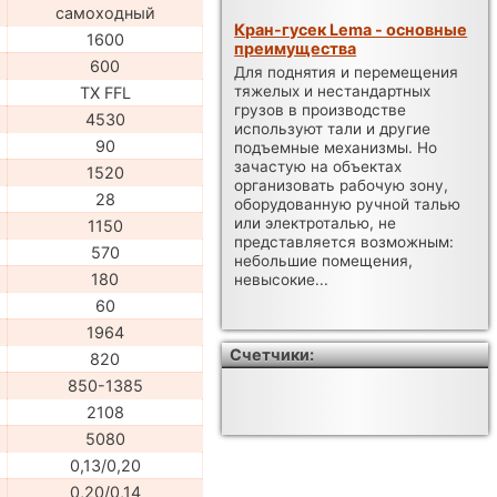
самоходный
Кран-гусек Lema - основные
1600
преимущества
600
Для поднятия и перемещения
тяжелых и нестандартных
TX FFL
грузов в производстве
4530
используют тали и другие
90
подъемные механизмы. Но
зачастую на объектах
1520
организовать рабочую зону,
28
оборудованную ручной талью
или электроталью, не
1150
представляется возможным:
570
небольшие помещения,
180
невысокие...
60
1964
Счетчики:
820
850-1385
2108
5080
0,13/0,20
0,20/0,14