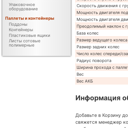
Упаковочное
Скорость движения с гр
оборудование
Мощность двигателя по
Паллеты и контейнеры
Мощность двигателя дв
Поддоны
Преодолимый наклон с г
Контейнеры
База колес
Пластиковые ящики
Размер ведущего колеса
Листы сотовые
полимерные
Размер задних колес
Число колес спереди/сз
Радиус поворота
Ширина прохода с палле
Вес
Вес АКБ
Информация об
Добавьте в Корзину д
свяжется менеджер к