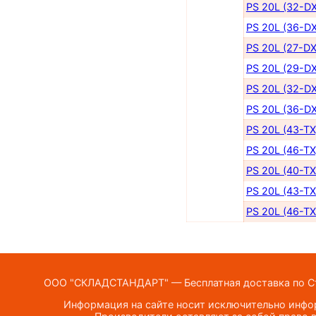
PS 20L (32-DX
PS 20L (36-DX
PS 20L (27-DX
PS 20L (29-DX
PS 20L (32-DX
PS 20L (36-DX
PS 20L (43-TX
PS 20L (46-TX
PS 20L (40-TX
PS 20L (43-TX
PS 20L (46-TX
ООО "СКЛАДСТАНДАРТ" — Бесплатная доставка по Ста
Информация на сайте носит исключительно инфор