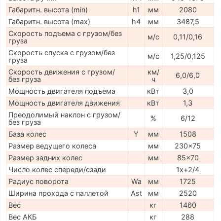
Габаритн. высота (min)
h1
мм
2080
Габаритн. высота (max)
h4
мм
3487,5
Скорость подъема с грузом/без
м/с
0,11/0,16
груза
Скорость спуска с грузом/без
м/с
1,25/0,125
груза
Скорость движения с грузом/
км/
6,0/6,0
без груза
ч
Мощность двигателя подъема
кВт
3,0
Мощность двигателя движения
кВт
1,3
Преодолимый наклон с грузом/
%
6/12
без груза
База колес
Y
мм
1508
Размер ведущего колеса
мм
230x75
Размер задних колес
мм
85x70
Число колес спереди/сзади
1x+2/4
Радиус поворота
Wa
мм
1725
Ширина прохода с паллетой
Ast
мм
2520
Вес
кг
1460
Вес АКБ
кг
288