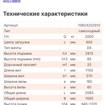
доставке
.
Технические характеристики
Артикул
10824202910
Тип
самоходный
Г/п
Q
кг
2000
Центр загрузки
c
мм
600
Тип мачты
DX
Высота подъема
h3
мм
2815
Высота подъема (min)
h13
мм
85
Дорожный просвет
m1
мм
25
Длина вил
l
мм
1150
Ширина вил
b1
мм
570
Ширина вилы
e
мм
185
Высота вилы
s
мм
60
Общая длина
L
мм
2083
Общая ширина
B
мм
1000
Высота ручки
h14
мм
945-1370