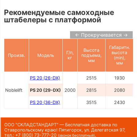
Рекомендуемые самоходные
штабелеры с платформой
← Прокручивается →
Габаритн.
Высота
Г/п,
высота
Произв.
Модель
подъема,
кг
(min),
мм
мм
PS 20 (26-DX)
2515
1930
Noblelift
PS 20 (29-DX)
2000
2815
2080
PS 20 (36-DX)
3515
2430
ООО "СКЛАДСТАНДАРТ" — Бесплатная доставка по
Ставропольскому краю! Пятигорск, ул. Делегатская 97,
тел.:
+7 (800) 73-777-20
,
(звонок бесплатный)