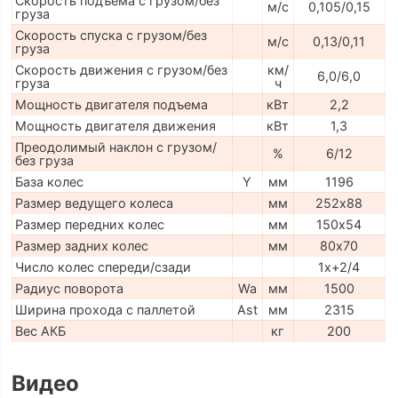
Скорость подъема с грузом/без
м/с
0,105/0,15
груза
Скорость спуска с грузом/без
м/с
0,13/0,11
груза
Скорость движения с грузом/без
км/
6,0/6,0
груза
ч
Мощность двигателя подъема
кВт
2,2
Мощность двигателя движения
кВт
1,3
Преодолимый наклон с грузом/
%
6/12
без груза
База колес
Y
мм
1196
Размер ведущего колеса
мм
252х88
Размер передних колес
мм
150х54
Размер задних колес
мм
80х70
Число колес спереди/сзади
1x+2/4
Радиус поворота
Wa
мм
1500
Ширина прохода с паллетой
Ast
мм
2315
Вес АКБ
кг
200
Видео