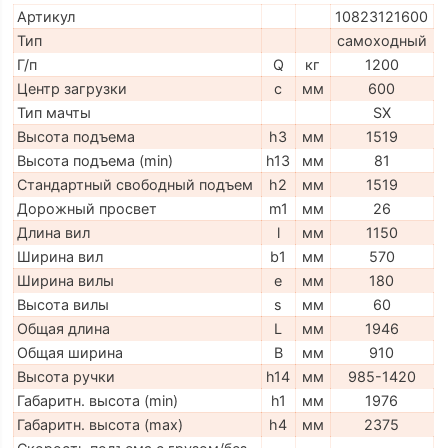
Артикул
10823121600
Тип
самоходный
Г/п
Q
кг
1200
Центр загрузки
c
мм
600
Тип мачты
SX
Высота подъема
h3
мм
1519
Высота подъема (min)
h13
мм
81
Стандартный свободный подъем
h2
мм
1519
Дорожный просвет
m1
мм
26
Длина вил
l
мм
1150
Ширина вил
b1
мм
570
Ширина вилы
e
мм
180
Высота вилы
s
мм
60
Общая длина
L
мм
1946
Общая ширина
B
мм
910
Высота ручки
h14
мм
985-1420
Габаритн. высота (min)
h1
мм
1976
Габаритн. высота (max)
h4
мм
2375