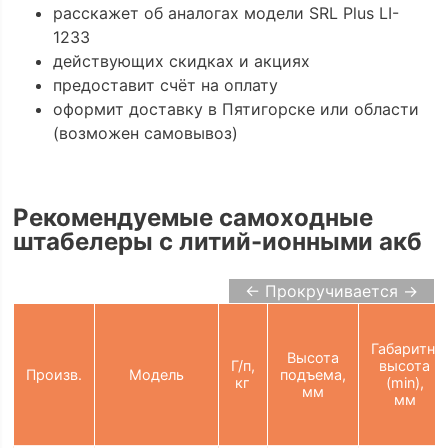
расскажет об аналогах модели SRL Plus LI-
1233
действующих скидках и акциях
предоставит счёт на оплату
оформит доставку в Пятигорске или области
(возможен самовывоз)
Рекомендуемые самоходные
штабелеры с литий-ионными акб
← Прокручивается →
Габаритн.
Высота
Г/п,
высота
Произв.
Модель
подъема,
кг
(min),
мм
мм