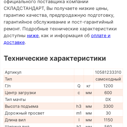
официального поставщика компании
СКЛАДСТАНДАРТ, Вы получаете низкие цены,
гарантию качества, предпродажную подготовку,
гарантийное обслуживание и пост-гарантийный
ремонт. Подробные технические характеристики
доступны
ниже
, как и информация об
оплате и
доставке
.
Технические характеристики
Артикул
10581233310
Тип
самоходный
Г/п
Q
кг
1200
Центр загрузки
c
мм
600
Тип мачты
DX
Высота подъема
h3
мм
3300
Дорожный просвет
m1
мм
30
Длина вил
l
мм
1150
Ширина вил
b1
мм
560