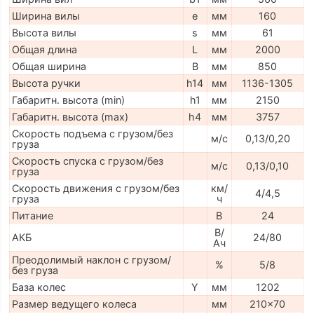
Ширина вилы
e
мм
160
Высота вилы
s
мм
61
Общая длина
L
мм
2000
Общая ширина
B
мм
850
Высота ручки
h14
мм
1136-1305
Габаритн. высота (min)
h1
мм
2150
Габаритн. высота (max)
h4
мм
3757
Скорость подъема с грузом/без
м/с
0,13/0,20
груза
Скорость спуска с грузом/без
м/с
0,13/0,10
груза
Скорость движения с грузом/без
км/
4/4,5
груза
ч
Питание
В
24
В/
АКБ
24/80
Ач
Преодолимый наклон с грузом/
%
5/8
без груза
База колес
Y
мм
1202
Размер ведущего колеса
мм
210x70