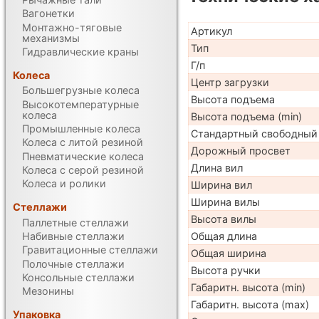
Вагонетки
Монтажно-тяговые
Артикул
механизмы
Тип
Гидравлические краны
Г/п
Колеса
Центр загрузки
Большегрузные колеса
Высота подъема
Высокотемпературные
колеса
Высота подъема (min)
Промышленные колеса
Стандартный свободный
Колеса с литой резиной
Дорожный просвет
Пневматические колеса
Длина вил
Колеса с серой резиной
Колеса и ролики
Ширина вил
Ширина вилы
Стеллажи
Высота вилы
Паллетные стеллажи
Набивные стеллажи
Общая длина
Гравитационные стеллажи
Общая ширина
Полочные стеллажи
Высота ручки
Консольные стеллажи
Габаритн. высота (min)
Мезонины
Габаритн. высота (max)
Упаковка