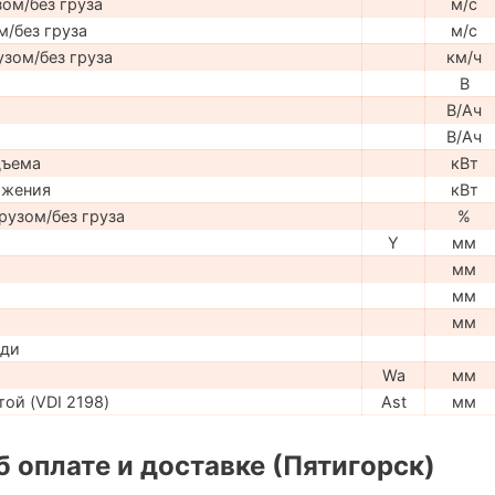
ом/без груза
м/с
м/без груза
м/с
узом/без груза
км/ч
В
В/Ач
В/Ач
дъема
кВт
ижения
кВт
рузом/без груза
%
Y
мм
мм
мм
мм
ади
Wa
мм
ой (VDI 2198)
Ast
мм
 оплате и доставке (Пятигорск)