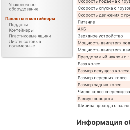
Скорость подъема с груз
Упаковочное
Скорость спуска с грузо
оборудование
Скорость движения с гр
Паллеты и контейнеры
Питание
Поддоны
АКБ
Контейнеры
Пластиковые ящики
Зарядное устройство
Листы сотовые
Мощность двигателя по
полимерные
Мощность двигателя дв
Преодолимый наклон с г
База колес
Размер ведущего колеса
Размер передних колес
Размер задних колес
Число колес спереди/сз
Радиус поворота
Ширина прохода с паллет
Информация об