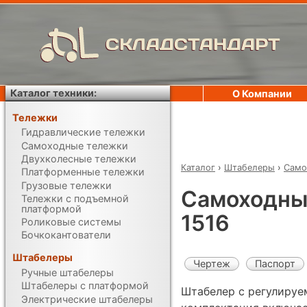
СКЛАДСТАНДАРТ
Каталог техники:
О Компании
Тележки
Гидравлические тележки
Самоходные тележки
Двухколесные тележки
Каталог
›
Штабелеры
›
Само
Платформенные тележки
Грузовые тележки
Самоходны
Тележки с подъемной
платформой
1516
Роликовые системы
Бочкокантователи
Штабелеры
Чертеж
Паспорт
Ручные штабелеры
Штабелеры с платформой
Штабелер с регулируе
Электрические штабелеры