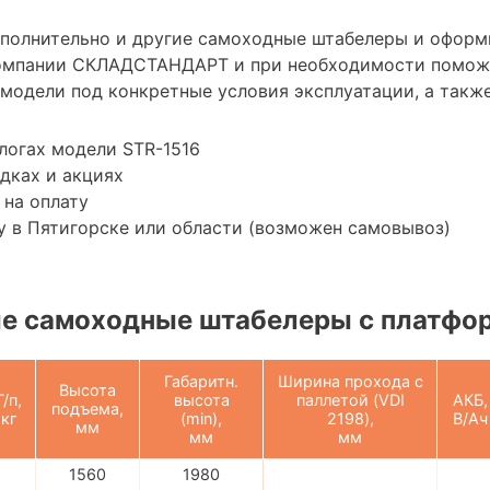
ополнительно и другие самоходные штабелеры и оформ
омпании СКЛАДСТАНДАРТ и при необходимости помож
модели под конкретные условия эксплуатации, а также
логах модели STR-1516
дках и акциях
 на оплату
 в Пятигорске или области (возможен самовывоз)
е самоходные штабелеры с платфо
Габаритн.
Ширина прохода с
Высота
Г/п,
высота
паллетой (VDI
АКБ,
подъема,
кг
(min),
2198),
В/Ач
мм
мм
мм
1560
1980