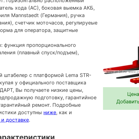
т: горизонтально расположенный
тель хода (АС), боковая выемка АКБ,
иля Mannstaedt (Германия), ручка
ания), счетчик моточасов, регулируеые
форма для оператора, защитные
: функция пропорционального
ления (плавный спуск/подъем),
 штабелер с платформой Lema STR-
окупая у официального поставщика
АРТ, Вы получаете низкие цены,
Цена
редпродажную подготовку, гарантийное
Добавить
гарантийный ремонт. Подробные
ристики доступны
ниже
, как и
 и доставке
.
арактеристики