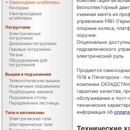
комплектация включае
Самоходные штабелеры
бесколлекторный двига
Ричтраки
Узкопроходные
съемная мачта из проф
штабелеры
управления FREI (Герм
Погрузчики
опорные колеса, плат
Электрические
поручни.
погрузчики
Опционально доступны
Дизельные погрузчики
гидравлического управ
Газовые погрузчики
Тягачи
электрический руль
Оборудование для
погрузчиков
Продается самоходный
Вышки и подъемники
1516 в Пятигорске - п
Телескопические вышки
компании СКЛАДСТАНД
Ножничные подъемники
гарантию качества, п
Подборщики заказов
Подъемные столы
обслуживание и пост-
Передвижные лестницы
технические характе
информация об
оплате
Тали и механизмы
Электрические тали
Шестеренчатые тали
Технические х
Рычажные тали