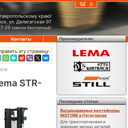
0
Ставропольскому краю!
ск, ул. Делегатская 97
77-20
(звонок бесплатный)
Производители:
Контакты
править эту страницу:
1516
ema STR-
Последние статьи:
Вкладываемые контейнеры
INSTORE в Пятигорске
Для транспортировки и
хранения мелких деталей,