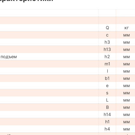
Q
кг
c
мм
h3
мм
h13
мм
 подъем
h2
мм
m1
мм
l
мм
b1
мм
e
мм
s
мм
L
мм
B
мм
h14
мм
h1
мм
h4
мм