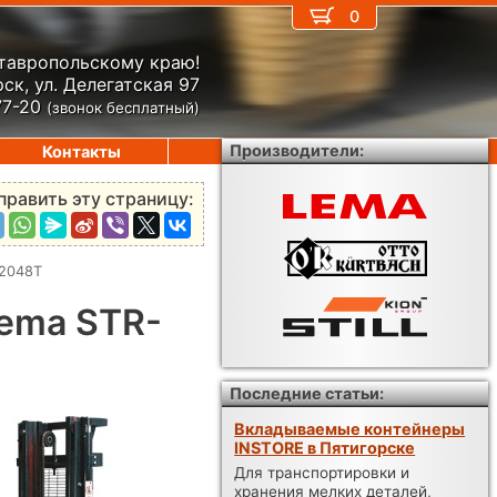
0
Ставропольскому краю!
ск, ул. Делегатская 97
77-20
(звонок бесплатный)
Производители:
Контакты
править эту страницу:
-2048T
ema STR-
Последние статьи:
Вкладываемые контейнеры
INSTORE в Пятигорске
Для транспортировки и
хранения мелких деталей,