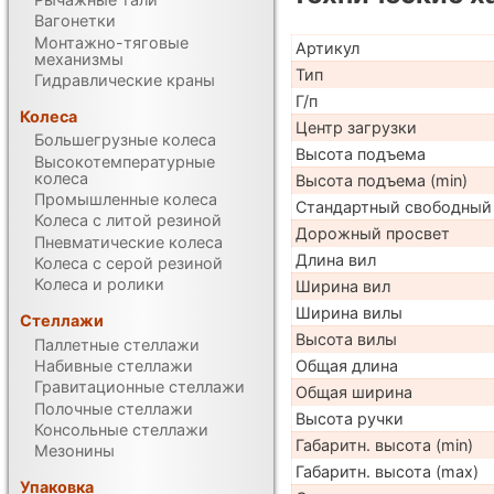
Вагонетки
Монтажно-тяговые
Артикул
механизмы
Тип
Гидравлические краны
Г/п
Колеса
Центр загрузки
Большегрузные колеса
Высота подъема
Высокотемпературные
колеса
Высота подъема (min)
Промышленные колеса
Стандартный свободный
Колеса с литой резиной
Дорожный просвет
Пневматические колеса
Длина вил
Колеса с серой резиной
Колеса и ролики
Ширина вил
Ширина вилы
Стеллажи
Высота вилы
Паллетные стеллажи
Набивные стеллажи
Общая длина
Гравитационные стеллажи
Общая ширина
Полочные стеллажи
Высота ручки
Консольные стеллажи
Габаритн. высота (min)
Мезонины
Габаритн. высота (max)
Упаковка