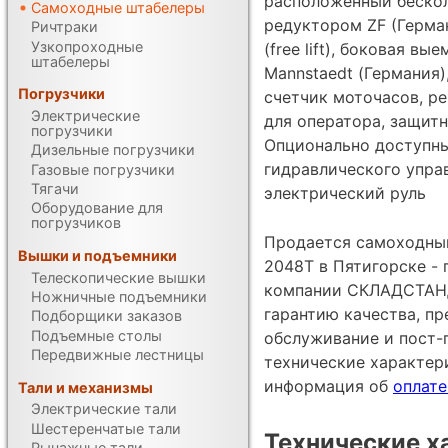
расположенный бескол
Самоходные штабелеры
редуктором ZF (Герма
Ричтраки
Узкопроходные
(free lift), боковая в
штабелеры
Mannstaedt (Германия)
Погрузчики
счетчик моточасов, р
Электрические
для оператора, защитн
погрузчики
Опционально доступны
Дизельные погрузчики
гидравлического управ
Газовые погрузчики
Тягачи
электрический руль
Оборудование для
погрузчиков
Продается самоходный
Вышки и подъемники
2048T в Пятигорске -
Телескопические вышки
компании СКЛАДСТАНД
Ножничные подъемники
гарантию качества, п
Подборщики заказов
Подъемные столы
обслуживание и пост-
Передвижные лестницы
технические характе
информация об
оплате
Тали и механизмы
Электрические тали
Шестеренчатые тали
Технические х
Рычажные тали