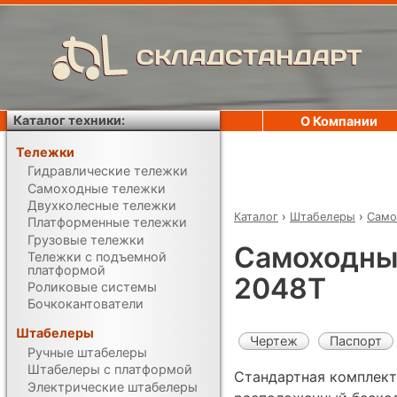
СКЛАДСТАНДАРТ
Каталог техники:
О Компании
Тележки
Гидравлические тележки
Самоходные тележки
Двухколесные тележки
Каталог
›
Штабелеры
›
Само
Платформенные тележки
Грузовые тележки
Самоходны
Тележки с подъемной
платформой
2048T
Роликовые системы
Бочкокантователи
Штабелеры
Чертеж
Паспорт
Ручные штабелеры
Штабелеры с платформой
Стандартная комплект
Электрические штабелеры