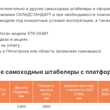
ополнительно и другие самоходные штабелеры и оформ
омпании СКЛАДСТАНДАРТ и при необходимости помож
модели под конкретные условия эксплуатации, а также
логах модели STR-2048T
дках и акциях
 на оплату
 в Пятигорске или области (возможен самовывоз)
е самоходные штабелеры с платфо
Габаритн.
Ширина прохода
Высота
Г/п,
высота
с паллетой (VDI
АКБ,
подъема,
кг
(min),
2198),
В/Ач
мм
мм
мм
2460
1805