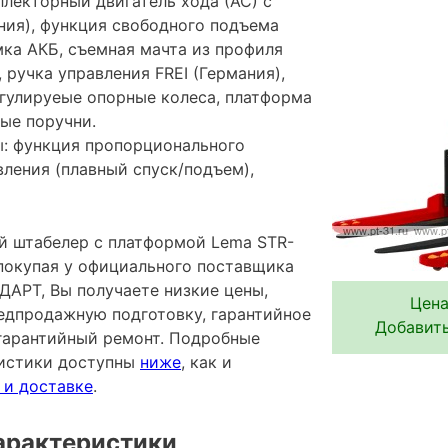
лекторный двигатель хода (АС) с
ния), функция свободного подъема
ыемка АКБ, съемная мачта из профиля
, ручка управления FREI (Германия),
егулируеые опорные колеса, платформа
ые поручни.
: функция пропорционального
ления (плавный спуск/подъем),
 штабелер с платформой Lema STR-
 покупая у официального поставщика
АРТ, Вы получаете низкие цены,
Цена
редпродажную подготовку, гарантийное
Добавить
гарантийный ремонт. Подробные
ристики доступны
ниже
, как и
 и доставке
.
арактеристики