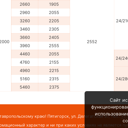
2660
1905
2960
2055
3260
2205
24/21
3460
2305
3660
2405
2000
2552
3960
2555
4460
2055
24/24
4760
2155
4960
2215
5160
2315
24/28
5460
2375
Сайт ис
функционирова
использование
вропольскому краю! Пятигорск, ул. Делегатская 97,
тел.:
+7 
co
мационный характер и ни при каких условиях не является п