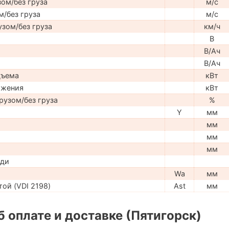
ом/без груза
м/с
м/без груза
м/с
узом/без груза
км/ч
В
В/Ач
В/Ач
дъема
кВт
ижения
кВт
рузом/без груза
%
Y
мм
мм
мм
мм
ади
Wa
мм
ой (VDI 2198)
Ast
мм
 оплате и доставке (Пятигорск)