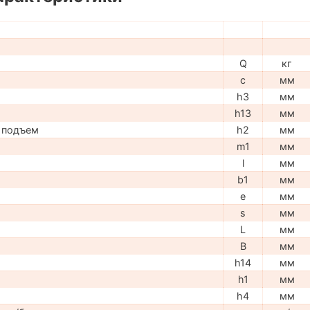
Q
кг
c
мм
h3
мм
h13
мм
 подъем
h2
мм
m1
мм
l
мм
b1
мм
e
мм
s
мм
L
мм
B
мм
h14
мм
h1
мм
h4
мм