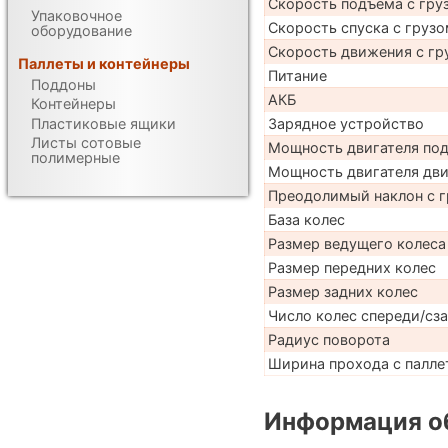
Скорость подъема с груз
Упаковочное
Скорость спуска с грузо
оборудование
Скорость движения с гр
Паллеты и контейнеры
Питание
Поддоны
АКБ
Контейнеры
Пластиковые ящики
Зарядное устройство
Листы сотовые
Мощность двигателя по
полимерные
Мощность двигателя дв
Преодолимый наклон с г
База колес
Размер ведущего колеса
Размер передних колес
Размер задних колес
Число колес спереди/сз
Радиус поворота
Ширина прохода с паллет
Информация об