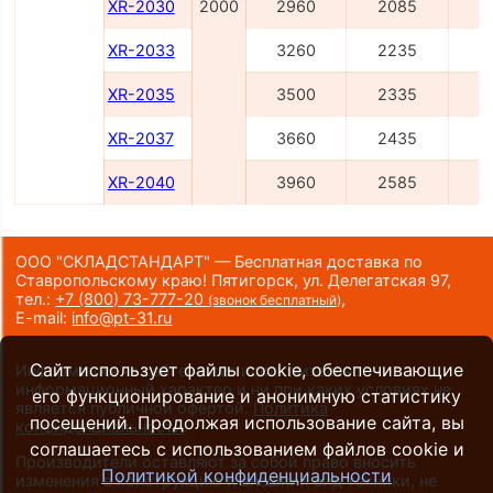
XR-2030
2000
2960
2085
3
XR-2033
3260
2235
4
XR-2035
3500
2335
4
XR-2037
3660
2435
4
XR-2040
3960
2585
4
ООО "СКЛАДСТАНДАРТ" — Бесплатная доставка по
Ставропольскому краю! Пятигорск, ул. Делегатская 97,
тел.:
+7 (800) 73-777-20
,
(звонок бесплатный)
E-mail:
info@pt-31.ru
Сайт использует файлы cookie, обеспечивающие
Информация на сайте носит исключительно
информационный характер и ни при каких условиях не
его функционирование и анонимную статистику
является публичной офертой.
Политика
посещений. Продолжая использование сайта, вы
конфиденциальности
.
соглашаетесь с использованием файлов cookie и
Производители оставляют за собой право вносить
Политикой конфиденциальности
изменения в конструкцию и внешний вид техники, не