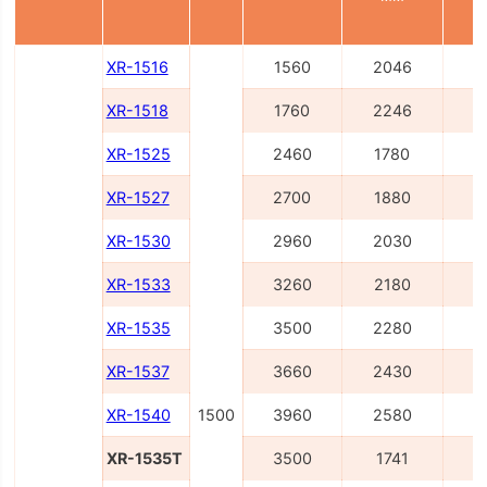
XR-1516
1560
2046
2
XR-1518
1760
2246
2
XR-1525
2460
1780
3
XR-1527
2700
1880
3
XR-1530
2960
2030
3
XR-1533
3260
2180
4
XR-1535
3500
2280
4
XR-1537
3660
2430
4
XR-1540
1500
3960
2580
4
XR-1535T
3500
1741
4