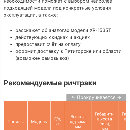
необходимости поможет с выбором наиболее
подходящей модели под конкретные условия
эксплуатации, а также:
расскажет об аналогах модели XR-1535T
действующих скидках и акциях
предоставит счёт на оплату
оформит доставку в Пятигорске или области
(возможен самовывоз)
Рекомендуемые ричтраки
← Прокручивается →
Габаритн.
Габ
Высота
Г/п,
высота
вы
Произв.
Модель
подъема,
кг
(min),
(m
мм
мм