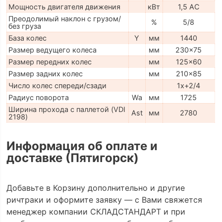
Мощность двигателя движения
кВт
1,5 АС
Преодолимый наклон с грузом/
%
5/8
без груза
База колес
Y
мм
1440
Размер ведущего колеса
мм
230x75
Размер передних колес
мм
125x60
Размер задних колес
мм
210x85
Число колес спереди/сзади
1x+2/4
Радиус поворота
Wa
мм
1725
Ширина прохода с паллетой (VDI
Ast
мм
2780
2198)
Информация об оплате и
доставке (Пятигорск)
Добавьте в Корзину дополнительно и другие
ричтраки и оформите заявку — с Вами свяжется
менеджер компании СКЛАДСТАНДАРТ и при