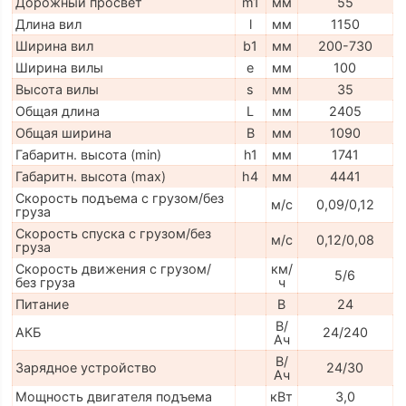
Дорожный просвет
m1
мм
55
Длина вил
l
мм
1150
Ширина вил
b1
мм
200-730
Ширина вилы
e
мм
100
Высота вилы
s
мм
35
Общая длина
L
мм
2405
Общая ширина
B
мм
1090
Габаритн. высота (min)
h1
мм
1741
Габаритн. высота (max)
h4
мм
4441
Скорость подъема с грузом/без
м/с
0,09/0,12
груза
Скорость спуска с грузом/без
м/с
0,12/0,08
груза
Скорость движения с грузом/
км/
5/6
без груза
ч
Питание
В
24
В/
АКБ
24/240
Ач
В/
Зарядное устройство
24/30
Ач
Мощность двигателя подъема
кВт
3,0