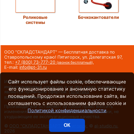
Роликовые
Бочкокантователи
системы
ООО "СКЛАДСТАНДАРТ" — Бесплатная доставка по
Ставропольскому краю! Пятигорск, ул. Делегатская 97,
тел.:
+7 (800) 73-777-20
,
(звонок бесплатный)
E-mail:
info@pt-31.ru
Сайт использует файлы cookie, обеспечивающие
Информация на сайте носит исключительно
информационный характер и ни при каких условиях не
его функционирование и анонимную статистику
является публичной офертой.
Политика
посещений. Продолжая использование сайта, вы
конфиденциальности
.
соглашаетесь с использованием файлов cookie и
Производители оставляют за собой право вносить
Политикой конфиденциальности
изменения в конструкцию и внешний вид техники, не
ухудшающие ее эксплуатационные качества.
ОК
©
ООО "СКЛАДСТАНДАРТ", Пятигорск
, ©
al-studio.ru
,
2026