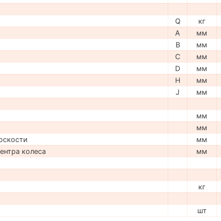
Q
кг
A
мм
B
мм
C
мм
D
мм
H
мм
J
мм
мм
мм
оскости
мм
центра колеса
мм
кг
шт