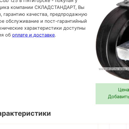
db 125 в Пятигорске - покупая у
щика компании СКЛАДСТАНДАРТ, Вы
ы, гарантию качества, предпродажную
ное обслуживание и пост-гарантийный
хнические характеристики доступны
ия об
оплате и доставке
.
Цена
Добавить
арактеристики