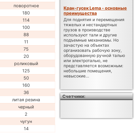
поворотное
Кран-гусек Lema - основные
180
преимущества
Для поднятия и перемещения
114
тяжелых и нестандартных
100
грузов в производстве
88
используют тали и другие
подъемные механизмы. Но
11
зачастую на объектах
75
организовать рабочую зону,
оборудованную ручной талью
20
или электроталью, не
роликовый
представляется возможным:
125
небольшие помещения,
невысокие...
50
160
36
Счетчики:
литая резина
черный
2
чугун
14