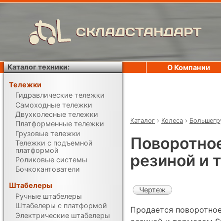
СКЛАДСТАНДАРТ
Каталог техники:
О Компании
Тележки
Гидравлические тележки
Самоходные тележки
Двухколесные тележки
Каталог
›
Колеса
›
Большегр
Платформенные тележки
Грузовые тележки
Поворотное
Тележки с подъемной
платформой
резиной и 
Роликовые системы
Бочкокантователи
Штабелеры
Чертеж
Ручные штабелеры
Штабелеры с платформой
Продается поворотное
Электрические штабелеры