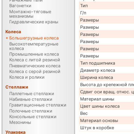
Тип
Вагонетки
Монтажно-тяговые
Г/п
механизмы
Размеры
Гидравлические краны
Размеры
Колеса
Размеры
Большегрузные колеса
Размеры
Высокотемпературные
колеса
Размеры
Промышленные колеса
Размеры
Колеса с литой резиной
Тип подшипника
Пневматические колеса
Диаметр колеса
Колеса с серой резиной
Колеса и ролики
Ширина колеса
Высота до крепежной пл
Стеллажи
Сдвиг оси вращ. относ. 
Паллетные стеллажи
Материал шины
Набивные стеллажи
Гравитационные стеллажи
Цвет шины колеса
Полочные стеллажи
Вес
Консольные стеллажи
Материал основы
Мезонины
Штук в коробке
Упаковка