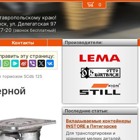
0
Ставропольскому краю!
ск, ул. Делегатская 97
77-20
(звонок бесплатный)
Производители:
Контакты
править эту страницу:
 и тормозом SCdb 125
ерной
Последние статьи:
Вкладываемые контейнеры
INSTORE в Пятигорске
Для транспортировки и
хранения мелких деталей,