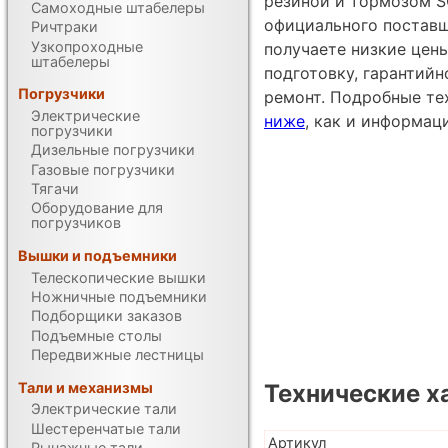
резиной и тормозом SC
Самоходные штабелеры
официального постав
Ричтраки
Узкопроходные
получаете низкие цен
штабелеры
подготовку, гарантий
Погрузчики
ремонт. Подробные те
Электрические
ниже
, как и информац
погрузчики
Дизельные погрузчики
Газовые погрузчики
Тягачи
Оборудование для
погрузчиков
Вышки и подъемники
Телескопические вышки
Ножничные подъемники
Подборщики заказов
Подъемные столы
Передвижные лестницы
Тали и механизмы
Технические х
Электрические тали
Шестеренчатые тали
Артикул
Рычажные тали