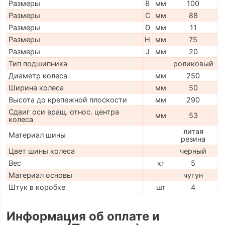
Размеры
B
мм
100
Размеры
C
мм
88
Размеры
D
мм
11
Размеры
H
мм
75
Размеры
J
мм
20
Тип подшипника
роликовый
Диаметр колеса
мм
250
Ширина колеса
мм
50
Высота до крепежной плоскости
мм
290
Сдвиг оси вращ. относ. центра
мм
53
колеса
литая
Материал шины
резина
Цвет шины колеса
черный
Вес
кг
5
Материал основы
чугун
Штук в коробке
шт
4
Информация об оплате и