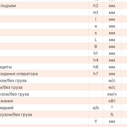
 подъем
h2
мм
m1
мм
l
мм
e
мм
s
мм
L
мм
B
мм
h1
мм
h4
мм
защиты
h6
мм
сиденья оператора
h7
мм
ом/без груза
м/с
м/без груза
м/с
узом/без груза
км/ч
ижения
кВт
задний
a/b
°
рузом/без груза
%
Y
мм