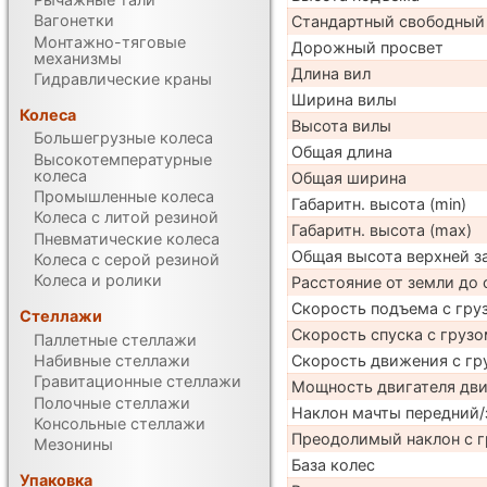
Вагонетки
Стандартный свободный
Монтажно-тяговые
Дорожный просвет
механизмы
Длина вил
Гидравлические краны
Ширина вилы
Колеса
Высота вилы
Большегрузные колеса
Общая длина
Высокотемпературные
колеса
Общая ширина
Промышленные колеса
Габаритн. высота (min)
Колеса с литой резиной
Габаритн. высота (max)
Пневматические колеса
Общая высота верхней 
Колеса с серой резиной
Колеса и ролики
Расстояние от земли до 
Скорость подъема с груз
Стеллажи
Скорость спуска с грузо
Паллетные стеллажи
Скорость движения с гр
Набивные стеллажи
Гравитационные стеллажи
Мощность двигателя дв
Полочные стеллажи
Наклон мачты передний/
Консольные стеллажи
Преодолимый наклон с г
Мезонины
База колес
Упаковка