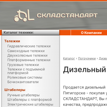
СКЛАДСТАНДАРТ
Каталог техники:
О Компании
Тележки
Гидравлические тележки
Самоходные тележки
Двухколесные тележки
Каталог
›
Погрузчики
›
Дизе
Платформенные тележки
Грузовые тележки
Дизельный 
Тележки с подъемной
платформой
Роликовые системы
Бочкокантователи
Продается дизельный п
Штабелеры
Пятигорске - покупая
Ручные штабелеры
СКЛАДСТАНДАРТ, Вы по
Штабелеры с платформой
качества, предпродаж
Электрические штабелеры