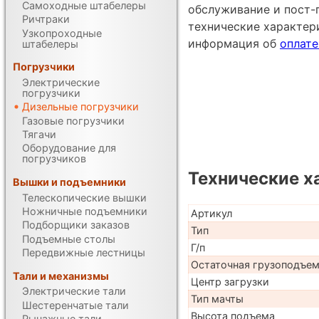
Самоходные штабелеры
обслуживание и пост-
Ричтраки
технические характе
Узкопроходные
информация об
оплате
штабелеры
Погрузчики
Электрические
погрузчики
Дизельные погрузчики
Газовые погрузчики
Тягачи
Оборудование для
погрузчиков
Технические х
Вышки и подъемники
Телескопические вышки
Ножничные подъемники
Артикул
Подборщики заказов
Тип
Подъемные столы
Г/п
Передвижные лестницы
Остаточная грузоподъе
Тали и механизмы
Центр загрузки
Электрические тали
Тип мачты
Шестеренчатые тали
Высота подъема
Рычажные тали