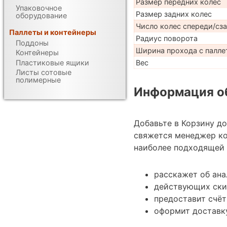
Размер передних колес
Упаковочное
Размер задних колес
оборудование
Число колес спереди/сз
Паллеты и контейнеры
Радиус поворота
Поддоны
Ширина прохода с паллет
Контейнеры
Пластиковые ящики
Вес
Листы сотовые
полимерные
Информация об
Добавьте в Корзину д
свяжется менеджер к
наиболее подходящей 
расскажет об ана
действующих ски
предоставит счёт
оформит доставку