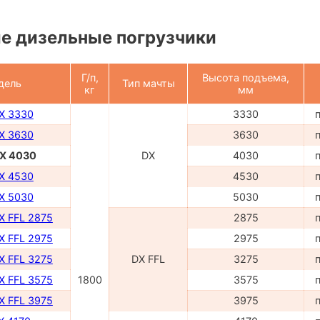
е дизельные погрузчики
Г/п,
Высота подъема,
дель
Тип мачты
кг
мм
DX 3330
3330
DX 3630
3630
DX 4030
DX
4030
DX 4530
4530
DX 5030
5030
X FFL 2875
2875
X FFL 2975
2975
X FFL 3275
DX FFL
3275
X FFL 3575
1800
3575
X FFL 3975
3975