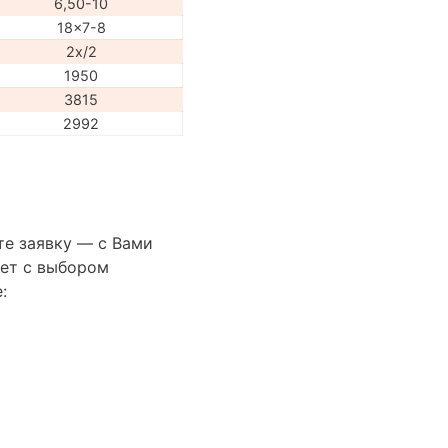
6,50-10
18x7-8
2x/2
1950
3815
2992
те заявку — с Вами
ет с выбором
: