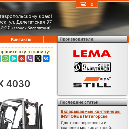
0
Ставропольскому краю!
ск, ул. Делегатская 97
77-20
(звонок бесплатный)
Производители:
Контакты
править эту страницу:
DX 4030
Последние статьи:
Вкладываемые контейнеры
INSTORE в Пятигорске
Для транспортировки и
хранения мелких деталей,