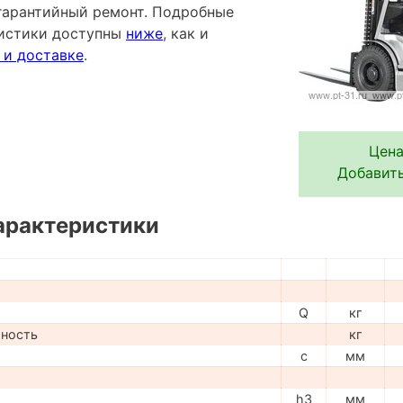
гарантийный ремонт. Подробные
ристики доступны
ниже
, как и
 и доставке
.
Цена
Добавить
арактеристики
Q
кг
мность
кг
c
мм
h3
мм