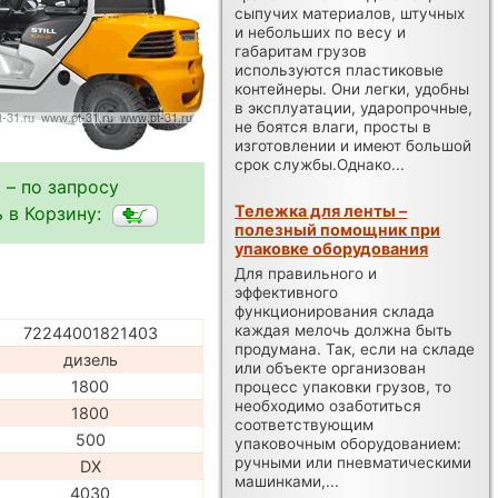
сыпучих материалов, штучных
и небольших по весу и
габаритам грузов
используются пластиковые
контейнеры. Они легки, удобны
в эксплуатации, ударопрочные,
не боятся влаги, просты в
изготовлении и имеют большой
срок службы.Однако...
 – по запросу
Тележка для ленты –
 в Корзину:
полезный помощник при
упаковке оборудования
Для правильного и
эффективного
функционирования склада
каждая мелочь должна быть
72244001821403
продумана. Так, если на складе
дизель
или объекте организован
1800
процесс упаковки грузов, то
необходимо озаботиться
1800
соответствующим
500
упаковочным оборудованием:
ручными или пневматическими
DX
машинками,...
4030