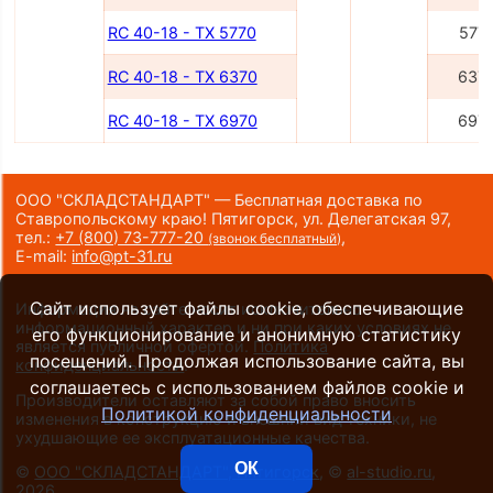
RC 40-18 - TX 5770
577
RC 40-18 - TX 6370
637
RC 40-18 - TX 6970
697
ООО "СКЛАДСТАНДАРТ" — Бесплатная доставка по
Ставропольскому краю! Пятигорск, ул. Делегатская 97,
тел.:
+7 (800) 73-777-20
,
(звонок бесплатный)
E-mail:
info@pt-31.ru
Сайт использует файлы cookie, обеспечивающие
Информация на сайте носит исключительно
информационный характер и ни при каких условиях не
его функционирование и анонимную статистику
является публичной офертой.
Политика
посещений. Продолжая использование сайта, вы
конфиденциальности
.
соглашаетесь с использованием файлов cookie и
Производители оставляют за собой право вносить
Политикой конфиденциальности
изменения в конструкцию и внешний вид техники, не
ухудшающие ее эксплуатационные качества.
ОК
©
ООО "СКЛАДСТАНДАРТ", Пятигорск
, ©
al-studio.ru
,
2026