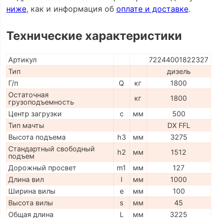
ниже
, как и информация об
оплате и доставке
.
Технические характеристики
Артикул
72244001822327
Тип
дизель
Г/п
Q
кг
1800
Остаточная
кг
1800
грузоподъемность
Центр загрузки
c
мм
500
Тип мачты
DX FFL
Высота подъема
h3
мм
3275
Стандартный свободный
h2
мм
1512
подъем
Дорожный просвет
m1
мм
127
Длина вил
l
мм
1000
Ширина вилы
e
мм
100
Высота вилы
s
мм
45
Общая длина
L
мм
3225