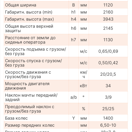
Общая ширина
B
мм
1120
Габаритн. высота (min)
h1
мм
2160
Габаритн. высота (max)
h4
мм
3943
Общая высота верхней
h6
мм
2145
защиты
Расстояние от земли до
h7
мм
1130
сиденья оператора
Скорость подъема с грузом/
м/с
0,65/0,69
без груза
Скорость спуска с грузом/
м/с
0,50/0,42
без груза
Скорость движения с
км/
20/20,5
грузом/без груза
ч
Мощность двигателя
кВт
34
движения
Наклон мачты передний/
a/b
°
3/9
задний
Преодолимый наклон с
%
25/25
грузом/без груза
База колес
Y
мм
1400
Размер передних колес
мм
6,50-10