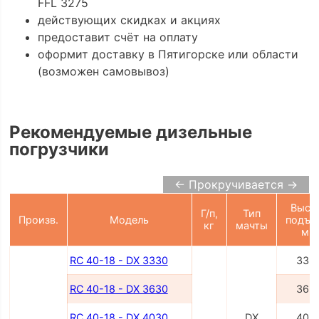
FFL 3275
действующих скидках и акциях
предоставит счёт на оплату
оформит доставку в Пятигорске или области
(возможен самовывоз)
Рекомендуемые дизельные
погрузчики
← Прокручивается →
Высо
Г/п,
Тип
Произв.
Модель
подъе
кг
мачты
мм
RC 40-18 - DX 3330
333
RC 40-18 - DX 3630
363
RC 40-18 - DX 4030
DX
403