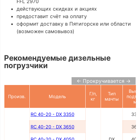
FFL 2970
действующих скидках и акциях
предоставит счёт на оплату
оформит доставку в Пятигорске или области
(возможен самовывоз)
Рекомендуемые дизельные
погрузчики
← Прокручивается →
Высо
Г/п,
Тип
Произв.
Модель
подъе
кг
мачты
м
RC 40-20 - DX 3350
335
RC 40-20 - DX 3650
365
RC 40-20 - DX 4050
DX
405