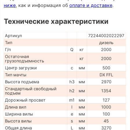
ниже
, как и информация об
оплате и доставке
.
Технические характеристики
Артикул
72244002022297
Тип
дизель
Г/п
Q
кг
2000
Остаточная
кг
2000
грузоподъемность
Центр загрузки
c
мм
500
Тип мачты
DX FFL
Высота подъема
h3
мм
2970
Стандартный свободный
h2
мм
1354
подъем
Дорожный просвет
m1
мм
127
Длина вил
l
мм
1000
Ширина вилы
e
мм
100
Высота вилы
s
мм
45
Общая длина
L
мм
3270