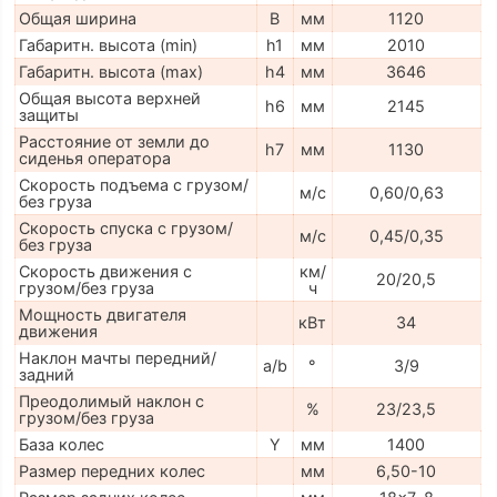
Общая ширина
B
мм
1120
Габаритн. высота (min)
h1
мм
2010
Габаритн. высота (max)
h4
мм
3646
Общая высота верхней
h6
мм
2145
защиты
Расстояние от земли до
h7
мм
1130
сиденья оператора
Скорость подъема с грузом/
м/с
0,60/0,63
без груза
Скорость спуска с грузом/
м/с
0,45/0,35
без груза
Скорость движения с
км/
20/20,5
грузом/без груза
ч
Мощность двигателя
кВт
34
движения
Наклон мачты передний/
a/b
°
3/9
задний
Преодолимый наклон с
%
23/23,5
грузом/без груза
База колес
Y
мм
1400
Размер передних колес
мм
6,50-10