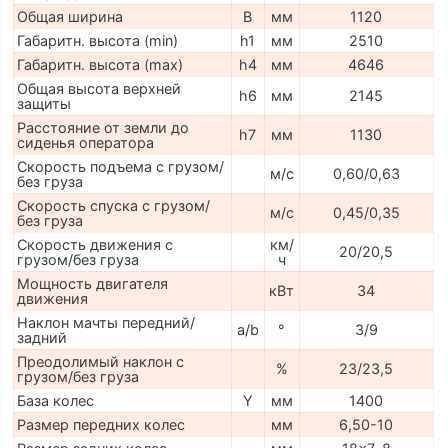
Общая ширина
B
мм
1120
Габаритн. высота (min)
h1
мм
2510
Габаритн. высота (max)
h4
мм
4646
Общая высота верхней
h6
мм
2145
защиты
Расстояние от земли до
h7
мм
1130
сиденья оператора
Скорость подъема с грузом/
м/с
0,60/0,63
без груза
Скорость спуска с грузом/
м/с
0,45/0,35
без груза
Скорость движения с
км/
20/20,5
грузом/без груза
ч
Мощность двигателя
кВт
34
движения
Наклон мачты передний/
a/b
°
3/9
задний
Преодолимый наклон с
%
23/23,5
грузом/без груза
База колес
Y
мм
1400
Размер передних колес
мм
6,50-10