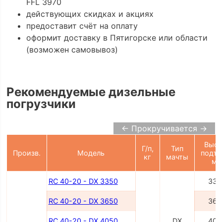
FFL 3970
действующих скидках и акциях
предоставит счёт на оплату
оформит доставку в Пятигорске или области
(возможен самовывоз)
Рекомендуемые дизельные
погрузчики
← Прокручивается →
Высо
Г/п,
Тип
Произв.
Модель
подъе
кг
мачты
м
RC 40-20 - DX 3350
335
RC 40-20 - DX 3650
365
RC 40-20 - DX 4050
DX
405