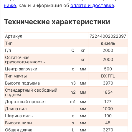
ниже
, как и информация об
оплате и доставке
.
Технические характеристики
Артикул
72244002022397
Тип
дизель
Г/п
Q
кг
2000
Остаточная
кг
2000
грузоподъемность
Центр загрузки
c
мм
500
Тип мачты
DX FFL
Высота подъема
h3
мм
3970
Стандартный свободный
h2
мм
1854
подъем
Дорожный просвет
m1
мм
127
Длина вил
l
мм
1000
Ширина вилы
e
мм
100
Высота вилы
s
мм
45
Общая длина
L
мм
3270