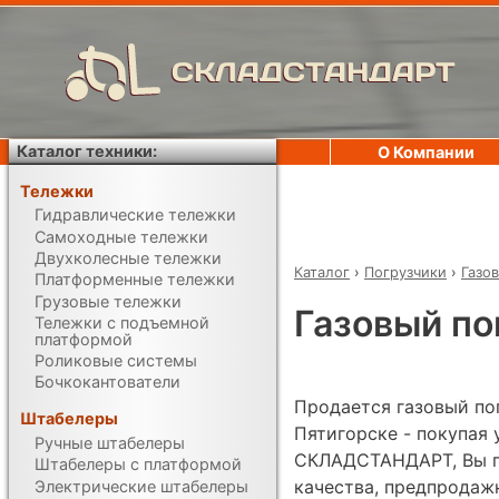
СКЛАДСТАНДАРТ
Каталог техники:
О Компании
Тележки
Гидравлические тележки
Самоходные тележки
Двухколесные тележки
Каталог
›
Погрузчики
›
Газо
Платформенные тележки
Грузовые тележки
Газовый пог
Тележки с подъемной
платформой
Роликовые системы
Бочкокантователи
Продается газовый погр
Штабелеры
Пятигорске - покупая
Ручные штабелеры
СКЛАДСТАНДАРТ, Вы по
Штабелеры с платформой
качества, предпродаж
Электрические штабелеры