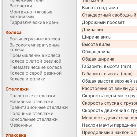
Тип мачты
Вагонетки
Высота подъема
Монтажно-тяговые
Стандартный свободный
механизмы
Гидравлические краны
Дорожный просвет
Длина вил
Колеса
Ширина вилы
Большегрузные колеса
Высота вилы
Высокотемпературные
колеса
Общая длина
Промышленные колеса
Общая ширина
Колеса с литой резиной
Габаритн. высота (min)
Пневматические колеса
Колеса с серой резиной
Габаритн. высота (max)
Колеса и ролики
Общая высота верхней 
Расстояние от земли до 
Стеллажи
Паллетные стеллажи
Скорость подъема с груз
Набивные стеллажи
Скорость спуска с грузо
Гравитационные стеллажи
Скорость движения с гр
Полочные стеллажи
Мощность двигателя по
Консольные стеллажи
Наклон мачты передний/
Мезонины
Преодолимый наклон с г
Упаковка