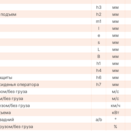
h3
мм
 подъем
h2
мм
m1
мм
l
мм
e
мм
s
мм
L
мм
B
мм
h1
мм
h4
мм
защиты
h6
мм
сиденья оператора
h7
мм
ом/без груза
м/с
м/без груза
м/с
узом/без груза
км/ч
дъема
кВт
задний
a/b
°
рузом/без груза
%