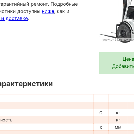
гарантийный ремонт. Подробные
ристики доступны
ниже
, как и
 и доставке
.
Цена
Добавить
арактеристики
Q
кг
мность
кг
c
мм