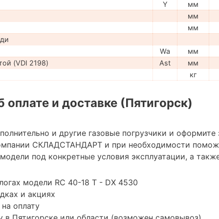
Y
мм
мм
мм
ади
Wa
мм
ой (VDI 2198)
Ast
мм
кг
 оплате и доставке (Пятигорск)
ополнительно и другие газовые погрузчики и оформите
омпании СКЛАДСТАНДАРТ и при необходимости помож
модели под конкретные условия эксплуатации, а также
логах модели RC 40-18 T - DX 4530
дках и акциях
 на оплату
 в Пятигорске или области (возможен самовывоз)