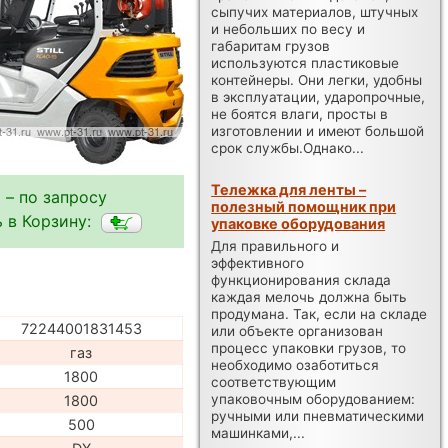
сыпучих материалов, штучных
и небольших по весу и
габаритам грузов
используются пластиковые
контейнеры. Они легки, удобны
в эксплуатации, ударопрочные,
не боятся влаги, просты в
изготовлении и имеют большой
срок службы.Однако...
Тележка для ленты –
 – по запросу
полезный помощник при
 в Корзину:
упаковке оборудования
Для правильного и
эффективного
функционирования склада
каждая мелочь должна быть
продумана. Так, если на складе
72244001831453
или объекте организован
процесс упаковки грузов, то
газ
необходимо озаботиться
1800
соответствующим
упаковочным оборудованием:
1800
ручными или пневматическими
500
машинками,...