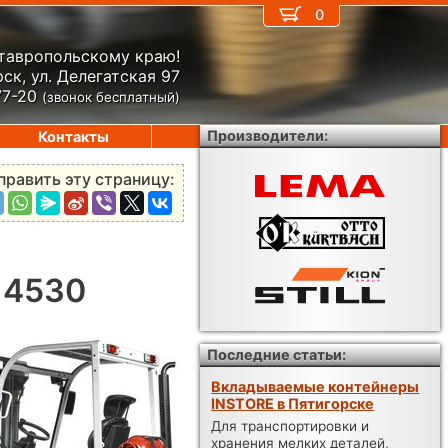
0
Ставропольскому краю!
ск, ул. Делегатская 97
77-20
(звонок бесплатный)
Производители:
Контакты
править эту страницу:
X 4530
Последние статьи:
Вкладываемые контейнеры
INSTORE в Пятигорске
Для транспортировки и
хранения мелких деталей,