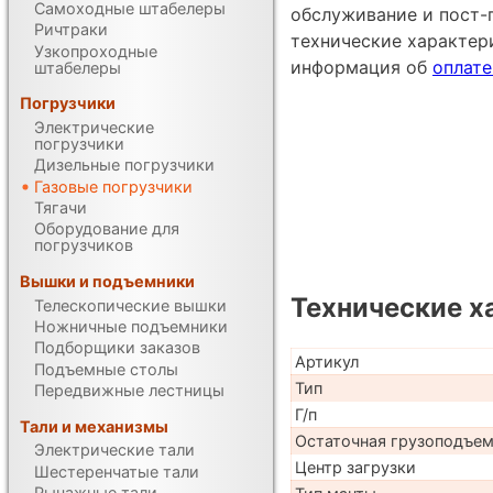
Самоходные штабелеры
обслуживание и пост-
Ричтраки
технические характе
Узкопроходные
информация об
оплате
штабелеры
Погрузчики
Электрические
погрузчики
Дизельные погрузчики
Газовые погрузчики
Тягачи
Оборудование для
погрузчиков
Вышки и подъемники
Технические х
Телескопические вышки
Ножничные подъемники
Подборщики заказов
Артикул
Подъемные столы
Тип
Передвижные лестницы
Г/п
Тали и механизмы
Остаточная грузоподъе
Электрические тали
Центр загрузки
Шестеренчатые тали
Рычажные тали