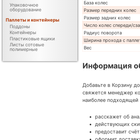
База колес
Упаковочное
оборудование
Размер передних колес
Размер задних колес
Паллеты и контейнеры
Число колес спереди/сз
Поддоны
Контейнеры
Радиус поворота
Пластиковые ящики
Ширина прохода с паллет
Листы сотовые
Вес
полимерные
Информация об
Добавьте в Корзину д
свяжется менеджер к
наиболее подходящей 
расскажет об ана
действующих ски
предоставит счёт
оформит доставку