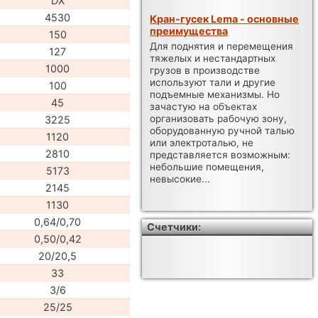
DX
4530
Кран-гусек Lema - основные
преимущества
150
Для поднятия и перемещения
127
тяжелых и нестандартных
1000
грузов в производстве
используют тали и другие
100
подъемные механизмы. Но
45
зачастую на объектах
организовать рабочую зону,
3225
оборудованную ручной талью
1120
или электроталью, не
2810
представляется возможным:
небольшие помещения,
5173
невысокие...
2145
1130
0,64/0,70
Счетчики:
0,50/0,42
20/20,5
33
3/6
25/25