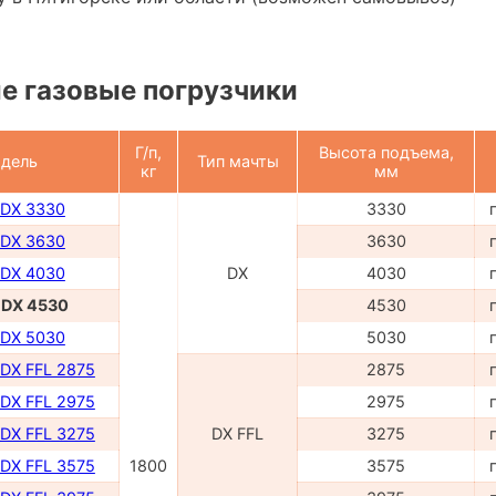
е газовые погрузчики
Г/п,
Высота подъема,
дель
Тип мачты
кг
мм
 DX 3330
3330
 DX 3630
3630
 DX 4030
DX
4030
- DX 4530
4530
 DX 5030
5030
 DX FFL 2875
2875
 DX FFL 2975
2975
 DX FFL 3275
DX FFL
3275
 DX FFL 3575
1800
3575