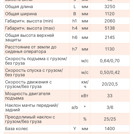
Общая длина
L
мм
3250
Общая ширина
B
мм
1120
Габаритн. высота (min)
h1
мм
2060
Габаритн. высота (max)
h4
мм
5138
Общая высота верхней
h6
мм
2145
защиты
Расстояние от земли до
h7
мм
1130
сиденья оператора
Скорость подъема с грузом/
м/с
0,64/0,70
без груза
Скорость спуска с грузом/
м/с
0,50/0,42
без груза
Скорость движения с
км/
20/20,5
грузом/без груза
ч
Мощность двигателя
кВт
33
подъема
Наклон мачты передний/
a/b
°
3/6
задний
Преодолимый наклон с
%
25/25
грузом/без груза
База колес
Y
мм
1400