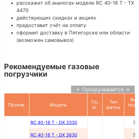
расскажет об аналогах модели RC 40-18 T - TX
4470
действующих скидках и акциях
предоставит счёт на оплату
оформит доставку в Пятигорске или области
(возможен самовывоз)
Рекомендуемые газовые
погрузчики
← Прокручивается →
Выс
Г/п,
Тип
Произв.
Модель
подъ
кг
мачты
м
RC 40-18 T - DX 3330
33
RC 40-18 T - DX 3630
36