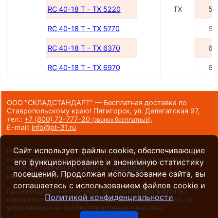
RC 40-18 T - TX 5220
TX
52
RC 40-18 T - TX 5770
57
RC 40-18 T - TX 6370
63
RC 40-18 T - TX 6970
69
ООО "СКЛАДСТАНДАРТ" — Бесплатная доставка по
Ставропольскому краю! Пятигорск, ул. Делегатская 97,
тел.:
+7 (800) 73-777-20
,
(звонок бесплатный)
E-mail:
info@pt-31.ru
Сайт использует файлы cookie, обеспечивающие
Информация на сайте носит исключительно
информационный характер и ни при каких условиях не
его функционирование и анонимную статистику
является публичной офертой.
Политика
посещений. Продолжая использование сайта, вы
конфиденциальности
.
соглашаетесь с использованием файлов cookie и
Производители оставляют за собой право вносить
Политикой конфиденциальности
изменения в конструкцию и внешний вид техники, не
ухудшающие ее эксплуатационные качества.