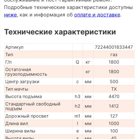
Подробные технические характеристики доступны
ниже
, как и информация об
оплате и доставке
.
Технические характеристики
Артикул
72244001833447
Тип
газ
Г/п
Q
кг
1800
Остаточная
кг
1800
грузоподъемность
Центр загрузки
c
мм
500
Тип мачты
TX
Высота подъема
h3
мм
4470
Стандартный свободный
h2
мм
1412
подъем
Дорожный просвет
m1
мм
127
Длина вил
l
мм
1000
Ширина вилы
e
мм
100
Высота вилы
s
мм
45