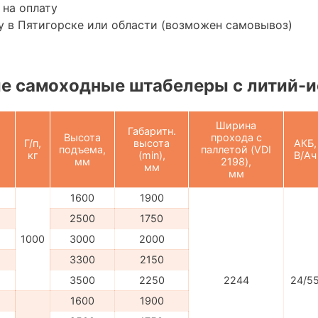
 на оплату
 в Пятигорске или области (возможен самовывоз)
е самоходные штабелеры с литий-и
Ширина
Габаритн.
Высота
прохода с
Г/п,
высота
АКБ,
подъема,
паллетой (VDI
кг
(min),
В/Ач
мм
2198),
мм
мм
1600
1900
2500
1750
1000
3000
2000
3300
2150
3500
2250
2244
24/5
1600
1900