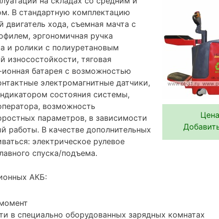
плуатации на складах со средним и
м. В стандартную комплектацию
 двигатель хода, съемная мачта с
офилем, эргономичная ручка
са и ролики с полиуретановым
 износостойкости, тяговая
-ионная батарея с возможностью
онтактные электромагнитные датчики,
индикатором состояния системы,
оператора, возможность
Цена
ростных параметров, в зависимости
Добавить
ий работы. В качестве дополнительных
иваться: электрическое рулевое
лавного спуска/подъема.
ионных АКБ:
 момент
ти в специально оборудованных зарядных комнатах