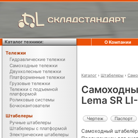
СКЛАДСТАНДАРТ
Каталог техники:
О Компании
Тележки
Гидравлические тележки
Самоходные тележки
Двухколесные тележки
Каталог
›
Штабелеры
›
Само
Платформенные тележки
Грузовые тележки
Самоходны
Тележки с подъемной
платформой
Lema SR LI
Роликовые системы
Бочкокантователи
Штабелеры
Чертеж
Паспорт
Ручные штабелеры
Штабелеры с платформой
Самоходный штабелёр 
Электрические штабелеры