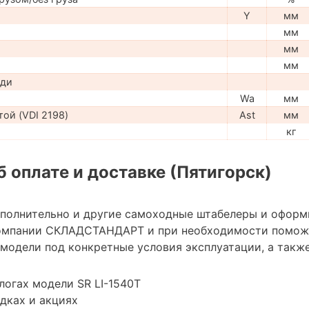
Y
мм
мм
мм
мм
ади
Wa
мм
ой (VDI 2198)
Ast
мм
кг
 оплате и доставке (Пятигорск)
ополнительно и другие самоходные штабелеры и оформ
омпании СКЛАДСТАНДАРТ и при необходимости помож
модели под конкретные условия эксплуатации, а также
логах модели SR LI-1540Т
дках и акциях