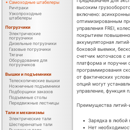
Предназначен для экс
Самоходные штабелеры
высоким грузооборото
Ричтраки
Узкопроходные
включено: асинхронный
штабелеры
оптимизированным пр
Погрузчики
управления FREI, коле
Электрические
покрытием повышенной
погрузчики
аккумуляторная литий
Дизельные погрузчики
боковой выемки, беск
Газовые погрузчики
Тягачи
счетчик моточасов с 
Оборудование для
платформа и поручни 
погрузчиков
программирования ско
Вышки и подъемники
от фактических услов
Телескопические вышки
опций могут устанавл
Ножничные подъемники
управление, функция п
Подборщики заказов
Подъемные столы
Передвижные лестницы
Преимущества литий-
Тали и механизмы
Электрические тали
Зарядка в любой
Шестеренчатые тали
Нет необходимос
Рычажные тали