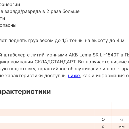
оэнергии
в заряда/разряда в 2 раза больше
ти
опасны.
ет поднять груз весом до 1,5 тонны на высоту до 4 м.
 штабелер с литий-ионными АКБ Lema SR LI-1540Т в Пя
ика компании СКЛАДСТАНДАРТ, Вы получаете низкие 
ную подготовку, гарантийное обслуживание и пост-гар
ие характеристики доступны
ниже
, как и информация 
арактеристики
Q
кг
c
мм