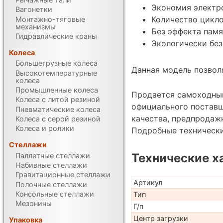
Экономия электр
Вагонетки
Количество цикло
Монтажно-тяговые
механизмы
Без эффекта памя
Гидравлические краны
Экологически без
Колеса
Большегрузные колеса
Данная модель позволя
Высокотемпературные
колеса
Промышленные колеса
Продается самоходный
Колеса с литой резиной
официального поставщ
Пневматические колеса
качества, предпродаж
Колеса с серой резиной
Колеса и ролики
Подробные техническ
Стеллажи
Технические х
Паллетные стеллажи
Набивные стеллажи
Гравитационные стеллажи
Артикул
Полочные стеллажи
Консольные стеллажи
Тип
Мезонины
Г/п
Центр загрузки
Упаковка