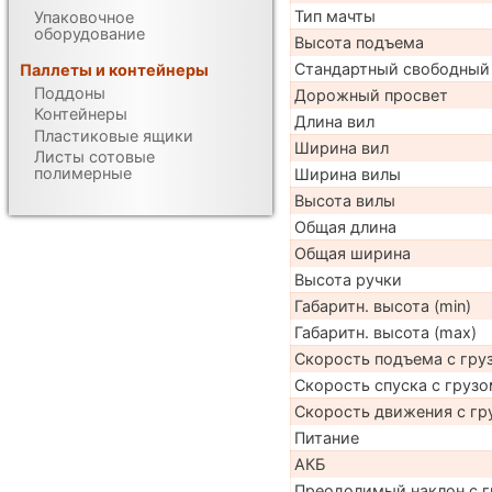
Тип мачты
Упаковочное
оборудование
Высота подъема
Стандартный свободный
Паллеты и контейнеры
Поддоны
Дорожный просвет
Контейнеры
Длина вил
Пластиковые ящики
Ширина вил
Листы сотовые
полимерные
Ширина вилы
Высота вилы
Общая длина
Общая ширина
Высота ручки
Габаритн. высота (min)
Габаритн. высота (max)
Скорость подъема с груз
Скорость спуска с грузо
Скорость движения с гр
Питание
АКБ
Преодолимый наклон с г