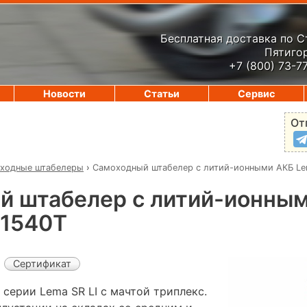
Бесплатная доставка по 
Пятигор
+7 (800) 73-7
Новости
Статьи
Сервис
От
ходные штабелеры
›
Самоходный штабелер с литий-ионными АКБ Lem
й штабелер с литий-ионны
-1540Т
Сертификат
серии Lema SR LI с мачтой триплекс.