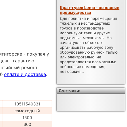
Кран-гусек Lema - основные
преимущества
Для поднятия и перемещения
тяжелых и нестандартных
грузов в производстве
используют тали и другие
подъемные механизмы. Но
зачастую на объектах
организовать рабочую зону,
оборудованную ручной талью
тигорске - покупая у
или электроталью, не
цены, гарантию
представляется возможным:
небольшие помещения,
антийный ремонт.
невысокие...
об
оплате и доставке
.
Счетчики:
10511540331
самоходный
1500
600