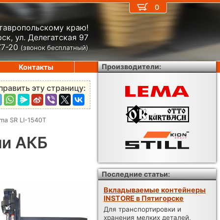
0
Ставропольскому краю!
ск, ул. Делегатская 97
77-20
(звонок бесплатный)
Производители:
Контакты
править эту страницу:
a SR LI-1540Т
ми АКБ
Последние статьи:
Вкладываемые контейнеры
INSTORE в Пятигорске
Для транспортировки и
хранения мелких деталей,