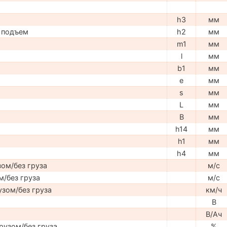
h3
мм
 подъем
h2
мм
m1
мм
l
мм
b1
мм
e
мм
s
мм
L
мм
B
мм
h14
мм
h1
мм
h4
мм
ом/без груза
м/с
м/без груза
м/с
узом/без груза
км/ч
В
В/Ач
рузом/без груза
%