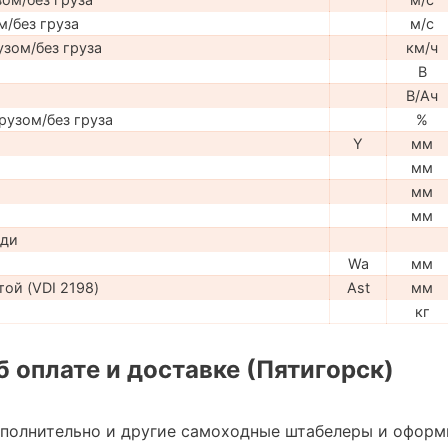
м/без груза
м/с
узом/без груза
км/ч
В
В/Ач
рузом/без груза
%
Y
мм
мм
мм
мм
ади
Wa
мм
ой (VDI 2198)
Ast
мм
кг
 оплате и доставке (Пятигорск)
ополнительно и другие самоходные штабелеры и оформ