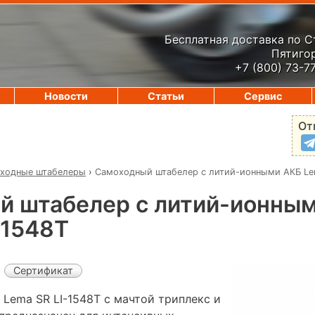
Бесплатная доставка по 
Пятигор
+7 (800) 73-7
Новости
Статьи
Сервис
От
ходные штабелеры
›
Самоходный штабелер с литий-ионными АКБ Lem
й штабелер с литий-ионны
-1548Т
Сертификат
Lema SR LI-1548Т с мачтой триплекс и