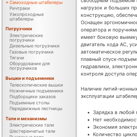
свободным подъемом п
Самоходные штабелеры
нагрузок и больших п
Ричтраки
Узкопроходные
конструкцию, обеспеч
штабелеры
Оснащен эргономичной
Погрузчики
оператора и поручнями
Электрические
имеет боковую выемку
погрузчики
двигатель хода АС, ус
Дизельные погрузчики
автоматическое регул
Газовые погрузчики
Тягачи
плавный спуск-подъем
Оборудование для
гидравлики, электрон
погрузчиков
контроля доступа опе
Вышки и подъемники
Телескопические вышки
Наличие литий-ионных
Ножничные подъемники
эксплуатации штабеле
Подборщики заказов
Подъемные столы
Передвижные лестницы
Зарядка в любой
Тали и механизмы
Нет необходимос
Электрические тали
Экономия электр
Шестеренчатые тали
Количество цикло
Рычажные тали