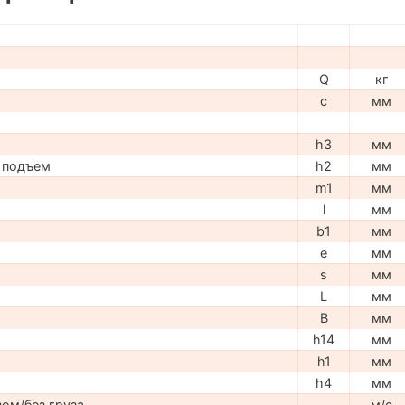
Q
кг
c
мм
h3
мм
 подъем
h2
мм
m1
мм
l
мм
b1
мм
e
мм
s
мм
L
мм
B
мм
h14
мм
h1
мм
h4
мм
ом/без груза
м/с