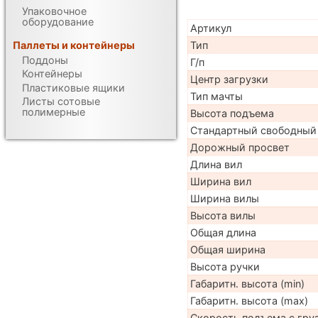
Упаковочное
оборудование
Артикул
Тип
Паллеты и контейнеры
Поддоны
Г/п
Контейнеры
Центр загрузки
Пластиковые ящики
Тип мачты
Листы сотовые
полимерные
Высота подъема
Стандартный свободный
Дорожный просвет
Длина вил
Ширина вил
Ширина вилы
Высота вилы
Общая длина
Общая ширина
Высота ручки
Габаритн. высота (min)
Габаритн. высота (max)
Скорость подъема с груз