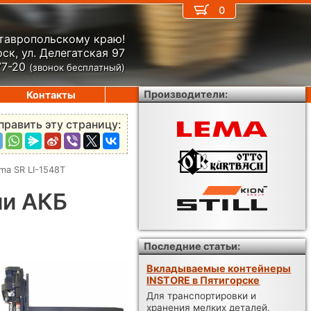
0
Ставропольскому краю!
ск, ул. Делегатская 97
77-20
(звонок бесплатный)
Производители:
Контакты
править эту страницу:
a SR LI-1548Т
ми АКБ
Последние статьи:
Вкладываемые контейнеры
INSTORE в Пятигорске
Для транспортировки и
хранения мелких деталей,