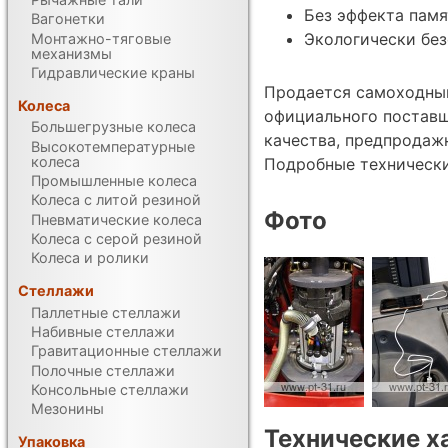
Без эффекта памя
Вагонетки
Экологически без
Монтажно-тяговые
механизмы
Гидравлические краны
Продается самоходный
Колеса
официального поставщ
Большегрузные колеса
качества, предпродаж
Высокотемпературные
колеса
Подробные техническ
Промышленные колеса
Колеса с литой резиной
Фото
Пневматические колеса
Колеса с серой резиной
Колеса и ролики
Стеллажи
Паллетные стеллажи
Набивные стеллажи
Гравитационные стеллажи
Полочные стеллажи
Консольные стеллажи
Мезонины
Технические х
Упаковка