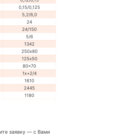
0,15/0,125
5,2/6,0
24
24/150
5/6
1342
250х80
125х50
80x70
1x+2/4
1610
2445
1180
ите заявку — с Вами