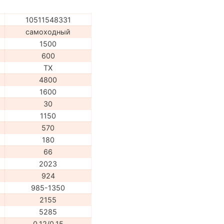
10511548331
самоходный
1500
600
TX
4800
1600
30
1150
570
180
66
2023
924
985-1350
2155
5285
0,12/0,15