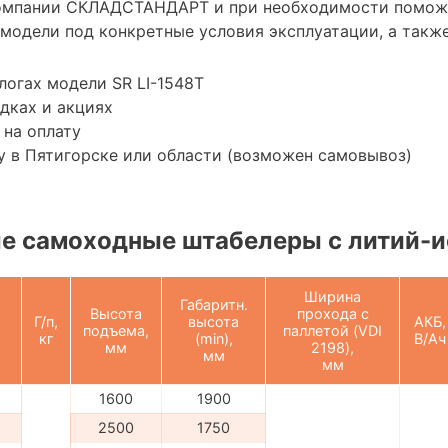
омпании СКЛАДСТАНДАРТ и при необходимости помож
модели под конкретные условия эксплуатации, а также
логах модели SR LI-1548Т
дках и акциях
 на оплату
 в Пятигорске или области (возможен самовывоз)
е самоходные штабелеры с литий-и
Ширина
Габаритн.
Высота
прохода с
Г/п,
высота
АКБ,
подъема,
паллетой (VDI
кг
(min),
В/Ач
мм
2198),
мм
мм
1600
1900
2500
1750