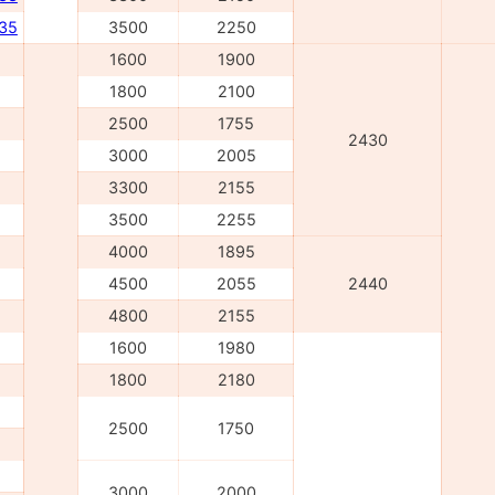
235
3500
2250
1600
1900
1800
2100
2500
1755
2430
3000
2005
3300
2155
3500
2255
4000
1895
4500
2055
2440
4800
2155
1600
1980
1800
2180
2500
1750
3000
2000