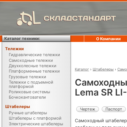
СКЛАДСТАНДАРТ
Каталог техники:
О Компании
Тележки
Гидравлические тележки
Самоходные тележки
Двухколесные тележки
Каталог
›
Штабелеры
›
Само
Платформенные тележки
Грузовые тележки
Самоходны
Тележки с подъемной
платформой
Lema SR LI
Роликовые системы
Бочкокантователи
Штабелеры
Чертеж
Паспорт
Ручные штабелеры
Штабелеры с платформой
Самоходный штабелер 
Электрические штабелеры