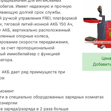
редназначен для интенсивных
робегов. Имеет надежную и прочную
ивающую долгий срок службы.
 ручкой управления FREI, платформой
, тяговой литий-ионной АКБ 150 Ач,
 АКБ, вертикально расположенный
иленные опорные колеса,
ирование скорости передвижения,
 за счет пропорциональной
ный иммобилайзер с функцией
Цена
ратора.
Добавить
 АКБ дает ряд преимуществ при
ра:
 момент
ти в специально оборудованных зарядных комнатах
оэнергии
в заряда/разряда в 2 раза больше